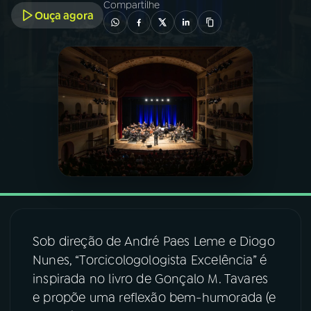
Compartilhe
Ouça agora
03
PROGRAMAÇÃO
04
PROGRAMAS
05
PODCASTS
06
VIDEOCASTS
07
ÚLTIMAS
Sob direção de André Paes Leme e Diogo
Nunes, “Torcicologologista Excelência” é
08
FESTIVAL DE MÚSICA
inspirada no livro de Gonçalo M. Tavares
e propõe uma reflexão bem-humorada (e
ACOMPANHE A RÁDIO NACIONAL