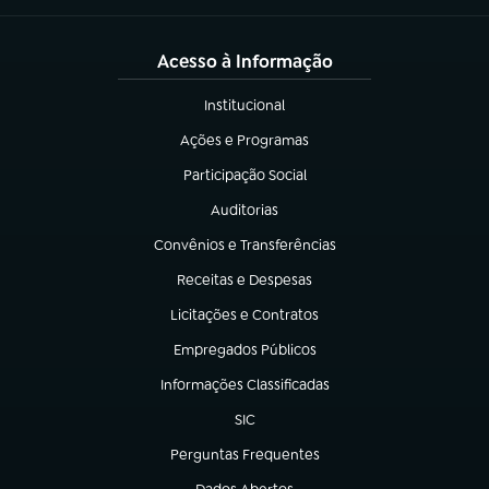
Acesso à Informação
Institucional
(abre em nova aba)
Ações e Programas
(abre em nova aba)
Participação Social
(abre em nova aba)
Auditorias
(abre em nova aba)
Convênios e Transferências
(abre em nova aba)
Receitas e Despesas
(abre em nova aba)
Licitações e Contratos
(abre em nova aba)
Empregados Públicos
(abre em nova aba)
Informações Classificadas
(abre em nova aba)
SIC
(abre em nova aba)
Perguntas Frequentes
(abre em nova aba)