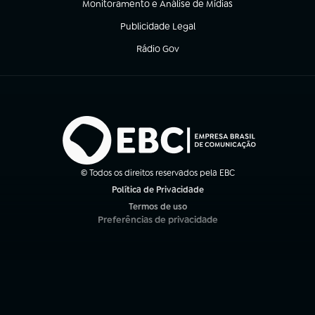
Monitoramento e Análise de Mídias
(abre em nova aba)
Publicidade Legal
(abre em nova aba)
Rádio Gov
(abre em nova aba)
© Todos os direitos reservados pela EBC
Política de Privacidade
(abre em nova aba)
Termos de uso
(abre em nova aba)
Preferências de privacidade