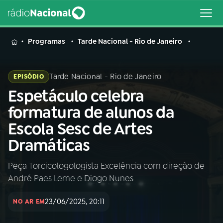
MENU
Programas
Tarde Nacional - Rio de Janeiro
Tarde Nacional - Rio de Janeiro
EPISÓDIO
Espetáculo celebra
Buscar
na
formatura de alunos da
Rádio
Buscar
Escola Sesc de Artes
Nacional
Dramáticas
AO VIVO
Peça Torcicologologista Excelência com direção de
André Paes Leme e Diogo Nunes
01
INÍCIO
23/06/2025, 20:11
NO AR EM
02
A RÁDIO