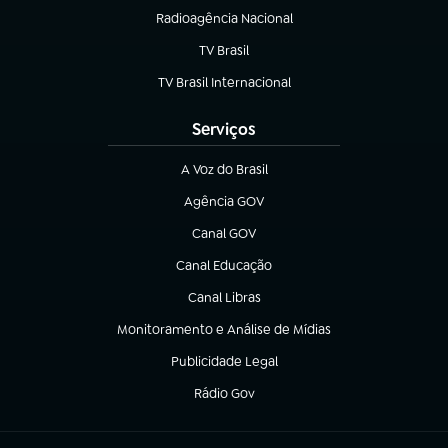
Radioagência Nacional
(abre em nova aba)
TV Brasil
(abre em nova aba)
TV Brasil Internacional
(abre em nova aba)
Serviços
A Voz do Brasil
(abre em nova aba)
Agência GOV
(abre em nova aba)
Canal GOV
(abre em nova aba)
Canal Educação
(abre em nova aba)
Canal Libras
(abre em nova aba)
Monitoramento e Análise de Mídias
(abre em nova aba)
Publicidade Legal
(abre em nova aba)
Rádio Gov
(abre em nova aba)