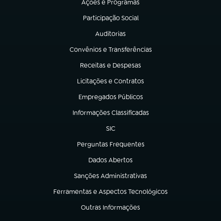
Ações e Programas
(abre em nova aba)
Participação Social
(abre em nova aba)
Auditorias
(abre em nova aba)
Convênios e Transferências
(abre em nova aba)
Receitas e Despesas
(abre em nova aba)
Licitações e Contratos
(abre em nova aba)
Empregados Públicos
(abre em nova aba)
Informações Classificadas
(abre em nova aba)
SIC
(abre em nova aba)
Perguntas Frequentes
(abre em nova aba)
Dados Abertos
(abre em nova aba)
Sanções Administrativas
(abre em nova aba)
Ferramentas e Aspectos Tecnológicos
(abre em nova aba)
Outras Informações
(abre em nova aba)