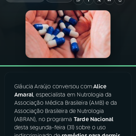
03
PROGRAMAÇÃO
04
PROGRAMAS
05
PODCASTS
06
VIDEOCASTS
Gláucia Araújo conversou com
Alice
Amaral
, especialista em Nutrologia da
07
ÚLTIMAS
Associação Médica Brasileira (AMB) e da
Associação Brasileira de Nutrologia
08
FESTIVAL DE MÚSICA
(ABRAN), no programa
Tarde Nacional
desta segunda-feira (31) sobre o uso
ACOMPANHE A RÁDIO NACIONAL
indiscriminado de
remédios para dormir.