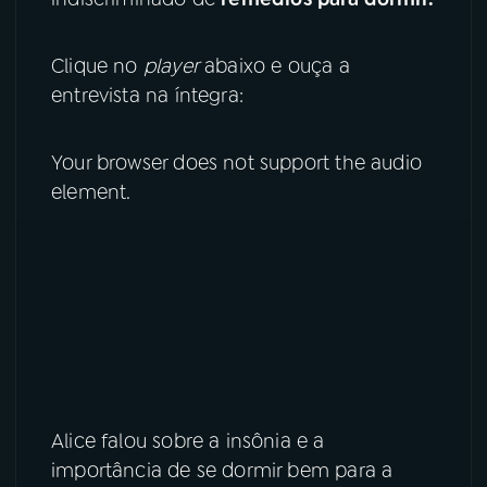
YouTube
Facebook
Clique no
player
abaixo e ouça a
entrevista na íntegra:
Instagram
X
TikTok
Your browser does not support the audio
element.
Alice falou sobre a insônia e a
importância de se dormir bem para a