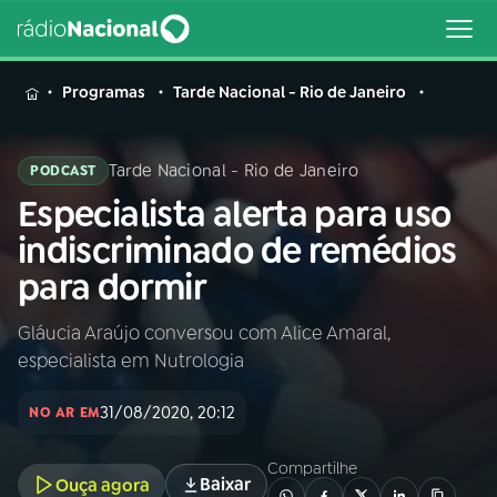
MENU
Programas
Tarde Nacional - Rio de Janeiro
Tarde Nacional - Rio de Janeiro
PODCAST
Especialista alerta para uso
Buscar
na
indiscriminado de remédios
Rádio
Buscar
para dormir
Nacional
Gláucia Araújo conversou com Alice Amaral,
AO VIVO
especialista em Nutrologia
01
INÍCIO
31/08/2020, 20:12
NO AR EM
Compartilhe
02
A RÁDIO
Baixar
Ouça agora