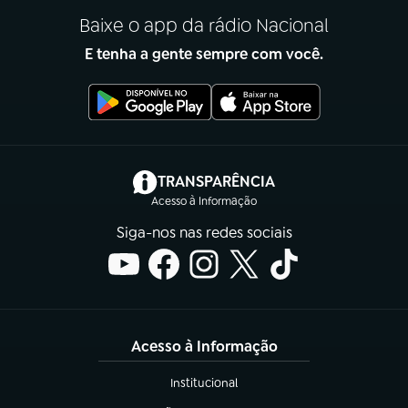
Baixe o app da rádio Nacional
E tenha a gente sempre com você.
(abre em nova aba)
TRANSPARÊNCIA
Acesso à Informação
Siga-nos nas redes sociais
Acesso à Informação
Institucional
(abre em nova aba)