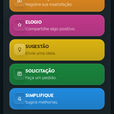
Registre sua insatisfação.
ELOGIO
Compartilhe algo positivo.
SUGESTÃO
Envie uma ideia.
SOLICITAÇÃO
Faça um pedido.
SIMPLIFIQUE
Sugira melhorias.