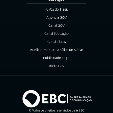
A Voz do Brasil
(abre em nova aba)
Agência GOV
(abre em nova aba)
Canal GOV
(abre em nova aba)
Canal Educação
(abre em nova aba)
Canal Libras
(abre em nova aba)
Monitoramento e Análise de Mídias
(abre em nova aba)
Publicidade Legal
(abre em nova aba)
Rádio Gov
(abre em nova aba)
© Todos os direitos reservados pela EBC