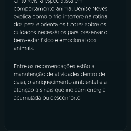
Cirilo Reis, a especialista em
comportamento animal Denise Neves
YouTube
Facebook
explica como o frio interfere na rotina
dos pets e orienta os tutores sobre os
Instagram
X
cuidados necessários para preservar o
bem-estar físico e emocional dos
TikTok
animais.
Entre as recomendações estão a
manutenção de atividades dentro de
casa, o enriquecimento ambiental e a
atenção a sinais que indicam energia
acumulada ou desconforto.