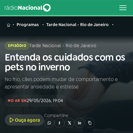
MENU
Programas
Tarde Nacional - Rio de Janeiro
Tarde Nacional - Rio de Janeiro
EPISÓDIO
Entenda os cuidados com os
Buscar
na
pets no inverno
Rádio
Buscar
Nacional
No frio, cães podem mudar de comportamento e
apresentar ansiedade e estresse
AO VIVO
29/05/2026, 19:04
NO AR EM
01
INÍCIO
Compartilhe
Ouça agora
02
A RÁDIO