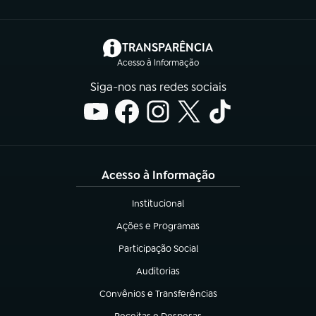
(abre em nova aba)
TRANSPARÊNCIA
Acesso à Informação
Siga-nos nas redes sociais
Acesso à Informação
Institucional
(abre em nova aba)
Ações e Programas
(abre em nova aba)
Participação Social
(abre em nova aba)
Auditorias
(abre em nova aba)
Convênios e Transferências
(abre em nova aba)