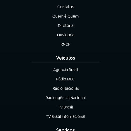
Contatos
(abre em nova aba)
Quem é Quem
(abre em nova aba)
Diretoria
(abre em nova aba)
Ouvidoria
(abre em nova aba)
RNCP
(abre em nova aba)
Veículos
Agência Brasil
(abre em nova aba)
Rádio MEC
(abre em nova aba)
Rádio Nacional
Radioagência Nacional
(abre em nova aba)
TV Brasil
(abre em nova aba)
TV Brasil Internacional
(abre em nova aba)
Serviços