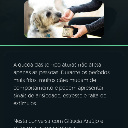
03
PROGRAMAÇÃO
04
PROGRAMAS
05
PODCASTS
A queda das temperaturas não afeta
06
VIDEOCASTS
apenas as pessoas. Durante os períodos
mais frios, muitos cães mudam de
comportamento e podem apresentar
07
ÚLTIMAS
sinais de ansiedade, estresse e falta de
estímulos.
08
FESTIVAL DE MÚSICA
Nesta conversa com Gláucia Araújo e
ACOMPANHE A RÁDIO NACIONAL