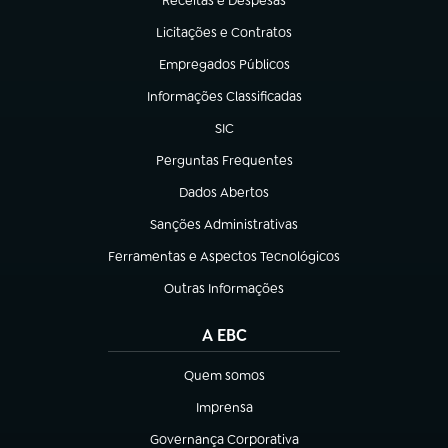
Receitas e Despesas
(abre em nova aba)
Licitações e Contratos
(abre em nova aba)
Empregados Públicos
(abre em nova aba)
Informações Classificadas
(abre em nova aba)
SIC
(abre em nova aba)
Perguntas Frequentes
(abre em nova aba)
Dados Abertos
(abre em nova aba)
Sanções Administrativas
(abre em nova aba)
Ferramentas e Aspectos Tecnológicos
(abre em nova aba)
Outras Informações
(abre em nova aba)
A EBC
Quem somos
(abre em nova aba)
Imprensa
(abre em nova aba)
Governança Corporativa
(abre em nova aba)