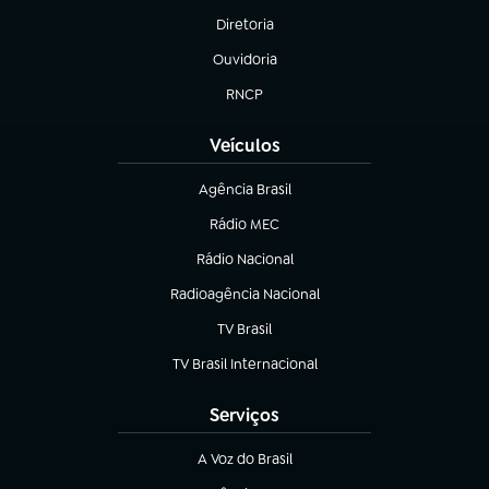
Diretoria
(abre em nova aba)
Ouvidoria
(abre em nova aba)
RNCP
(abre em nova aba)
Veículos
Agência Brasil
(abre em nova aba)
Rádio MEC
(abre em nova aba)
Rádio Nacional
Radioagência Nacional
(abre em nova aba)
TV Brasil
(abre em nova aba)
TV Brasil Internacional
(abre em nova aba)
Serviços
A Voz do Brasil
(abre em nova aba)