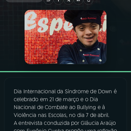
03
PROGRAMAÇÃO
04
PROGRAMAS
05
PODCASTS
06
VIDEOCASTS
Dia Internacional da Síndrome de Down é
07
ÚLTIMAS
celebrado em 21 de março e o Dia
Nacional de Combate ao Bullying e à
08
FESTIVAL DE MÚSICA
Violência nas Escolas, no dia 7 de abril.
A entrevista conduzida por Gláucia Araújo
ACOMPANHE A RÁDIO NACIONAL
com Eugênio Cunha propõe uma reflexão