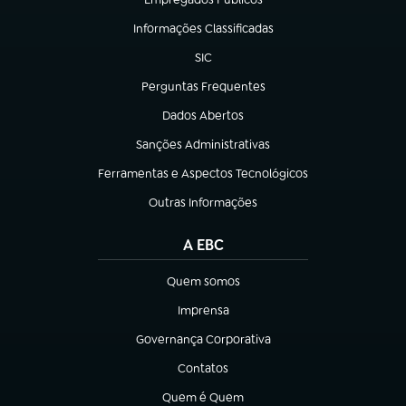
(abre em nova aba)
Informações Classificadas
(abre em nova aba)
SIC
(abre em nova aba)
Perguntas Frequentes
(abre em nova aba)
Dados Abertos
(abre em nova aba)
Sanções Administrativas
(abre em nova aba)
Ferramentas e Aspectos Tecnológicos
(abre em nova aba)
Outras Informações
(abre em nova aba)
A EBC
Quem somos
(abre em nova aba)
Imprensa
(abre em nova aba)
Governança Corporativa
(abre em nova aba)
Contatos
(abre em nova aba)
Quem é Quem
(abre em nova aba)