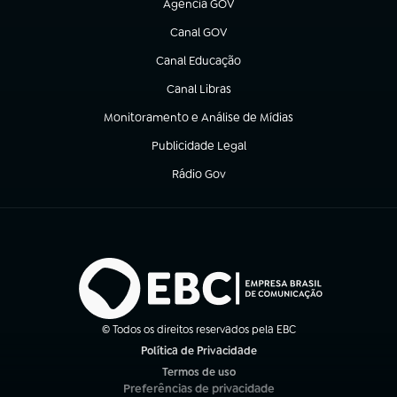
Agência GOV
(abre em nova aba)
Canal GOV
(abre em nova aba)
Canal Educação
(abre em nova aba)
Canal Libras
(abre em nova aba)
Monitoramento e Análise de Mídias
(abre em nova aba)
Publicidade Legal
(abre em nova aba)
Rádio Gov
(abre em nova aba)
© Todos os direitos reservados pela EBC
Política de Privacidade
(abre em nova aba)
Termos de uso
(abre em nova aba)
Preferências de privacidade