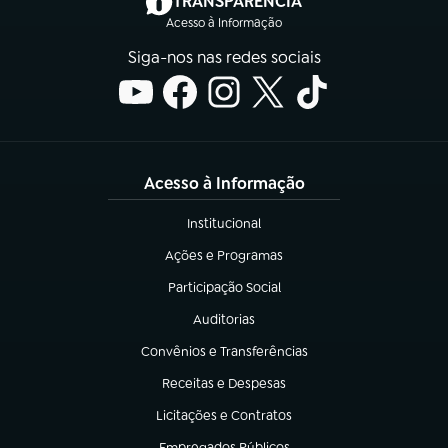
TRANSPARÊNCIA
Acesso à Informação
Siga-nos nas redes sociais
Acesso à Informação
Institucional
(abre em nova aba)
Ações e Programas
(abre em nova aba)
Participação Social
(abre em nova aba)
Auditorias
(abre em nova aba)
Convênios e Transferências
(abre em nova aba)
Receitas e Despesas
(abre em nova aba)
Licitações e Contratos
(abre em nova aba)
Empregados Públicos