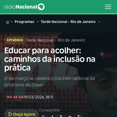
MENU
Programas
Tarde Nacional - Rio de Janeiro
Tarde Nacional - Rio de Janeiro
EPISÓDIO
Educar para acolher:
Buscar
na
caminhos da inclusão na
Rádio
Buscar
prática
Nacional
21 de março se celebra o Dia Internacional da
AO VIVO
Síndrome de Down
01
INÍCIO
19/03/2026, 18:11
NO AR EM
Compartilhe
02
A RÁDIO
Ouça agora