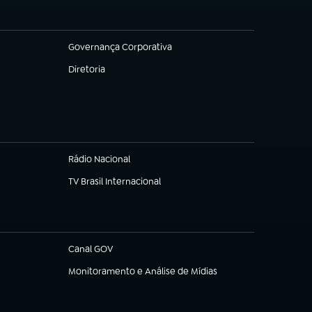
Governança Corporativa
(abre em nova aba)
Diretoria
(abre em nova aba)
Rádio Nacional
TV Brasil Internacional
(abre em nova aba)
Canal GOV
(abre em nova aba)
Monitoramento e Análise de Mídias
(abre em nova aba)