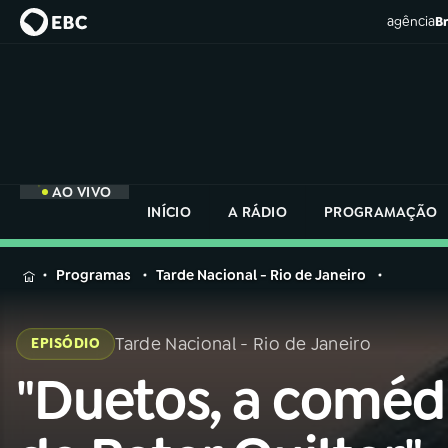
agência
Br
AO VIVO
INÍCIO
A RÁDIO
PROGRAMAÇÃO
MENU
Programas
Tarde Nacional - Rio de Janeiro
Buscar
na
Tarde Nacional - Rio de Janeiro
EPISÓDIO
Rádio
Buscar
Nacional
"Duetos, a coméd
Buscar
na
Rádio
AO VIVO