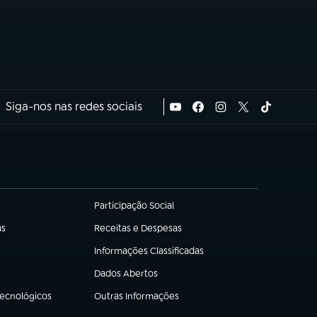
Siga-nos nas redes sociais
Participação Social
(abre em nova aba)
as
Receitas e Despesas
(abre em nova aba)
Informações Classificadas
(abre em nova aba)
Dados Abertos
(abre em nova aba)
Tecnológicos
Outras Informações
(abre em nova aba)