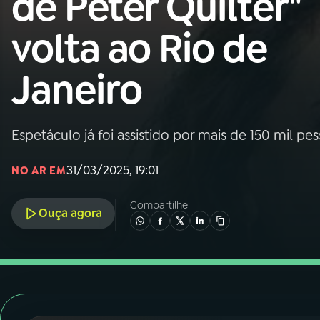
de Peter Quilter"
Nacional
volta ao Rio de
01
INÍCIO
Janeiro
02
A RÁDIO
Espetáculo já foi assistido por mais de 150 mil pe
03
PROGRAMAÇÃO
31/03/2025, 19:01
NO AR EM
04
PROGRAMAS
Compartilhe
Ouça agora
05
PODCASTS
06
VIDEOCASTS