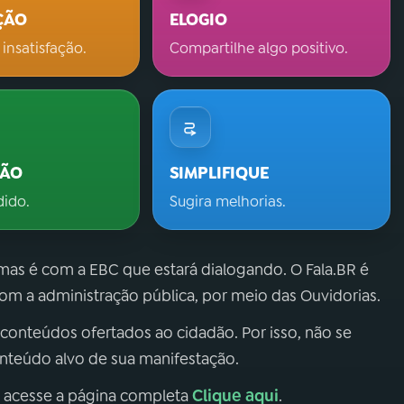
ÇÃO
ELOGIO
 insatisfação.
Compartilhe algo positivo.
ÇÃO
SIMPLIFIQUE
dido.
Sugira melhorias.
 mas é com a EBC que estará dialogando. O Fala.BR é
m a administração pública, por meio das Ouvidorias.
 conteúdos ofertados ao cidadão. Por isso, não se
onteúdo alvo de sua manifestação.
Clique aqui
, acesse a página completa
.