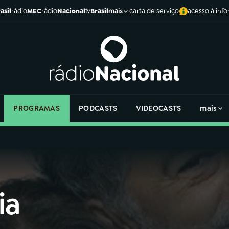
asil
rádio
MEC
rádio
Nacional
tv
Brasil
carta de serviço
acesso à inf
mais
PROGRAMAS
PODCASTS
VIDEOCASTS
mais
ia