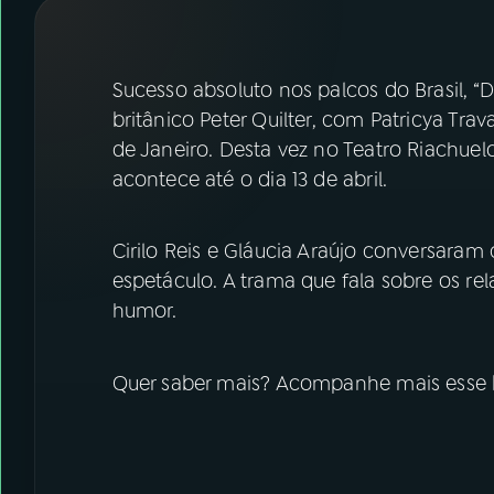
07
ÚLTIMAS
08
FESTIVAL DE MÚSICA
Sucesso absoluto nos palcos do Brasil, 
britânico Peter Quilter, com Patricya Tra
de Janeiro. Desta vez no Teatro Riachuel
ACOMPANHE A RÁDIO NACIONAL
acontece até o dia 13 de abril.
YouTube
Facebook
Cirilo Reis e Gláucia Araújo conversaram
Instagram
X
espetáculo. A trama que fala sobre os 
TikTok
humor.
Quer saber mais? Acompanhe mais esse