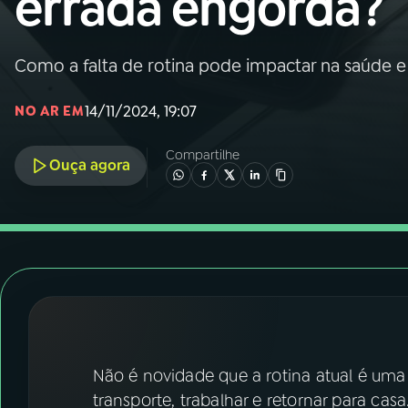
errada engorda?
Nacional
01
INÍCIO
Como a falta de rotina pode impactar na saúde e
14/11/2024, 19:07
NO AR EM
02
A RÁDIO
Compartilhe
Ouça agora
03
PROGRAMAÇÃO
04
PROGRAMAS
05
PODCASTS
06
VIDEOCASTS
Não é novidade que a rotina atual é uma 
transporte, trabalhar e retornar para casa