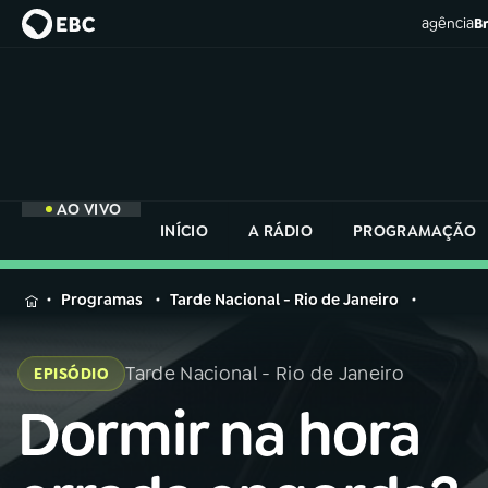
agência
Br
AO VIVO
INÍCIO
A RÁDIO
PROGRAMAÇÃO
MENU
Programas
Tarde Nacional - Rio de Janeiro
Buscar
na
Tarde Nacional - Rio de Janeiro
EPISÓDIO
Rádio
Buscar
Nacional
Dormir na hora
Buscar
na
Rádio
AO VIVO