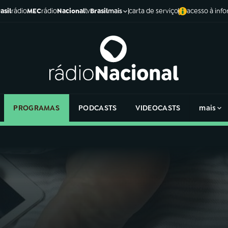
asil
rádio
MEC
rádio
Nacional
tv
Brasil
carta de serviço
acesso à inf
mais
PROGRAMAS
PODCASTS
VIDEOCASTS
mais