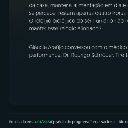
07
ÚLTIMAS
da casa, manter a alimentação em dia e 
se percebe, restam apenas quatro horas 
08
FESTIVAL DE MÚSICA
O relógio biológico do ser humano não 
manter esse relógio alinhado?
ACOMPANHE A RÁDIO NACIONAL
Gláucia Araújo conversou com o médico e
YouTube
Facebook
performance, Dr. Rodrigo Schröder. Tire 
Instagram
X
TikTok
Publicado em
14/11/2024
Episódio
do programa
Tarde Nacional - Rio d