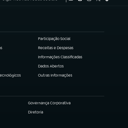
Participação Social
(abre em nova aba)
as
Receitas e Despesas
(abre em nova aba)
Informações Classificadas
(abre em nova aba)
Dados Abertos
(abre em nova aba)
Tecnológicos
Outras Informações
(abre em nova aba)
Governança Corporativa
(abre em nova aba)
Diretoria
(abre em nova aba)