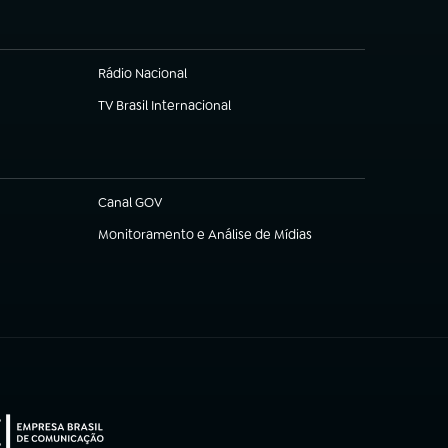
Rádio Nacional
TV Brasil Internacional
(abre em nova aba)
Canal GOV
(abre em nova aba)
Monitoramento e Análise de Mídias
(abre em nova aba)