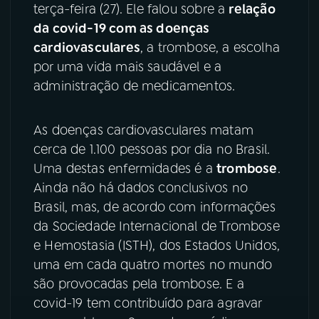
terça-feira (27). Ele falou sobre a
relação
da covid-19 com as doenças
YouTube
Facebook
cardiovasculares
, a trombose, a escolha
Instagram
X
por uma vida mais saudável e a
administração de medicamentos.
TikTok
As doenças cardiovasculares matam
cerca de 1.100 pessoas por dia no Brasil.
Uma destas enfermidades é a
trombose
.
Ainda não há dados conclusivos no
Brasil, mas, de acordo com informações
da Sociedade Internacional de Trombose
e Hemostasia (ISTH), dos Estados Unidos,
uma em cada quatro mortes no mundo
são provocadas pela trombose. E a
covid-19 tem contribuído para agravar