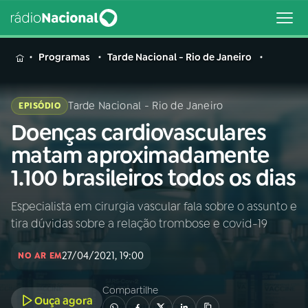
MENU
Programas
Tarde Nacional - Rio de Janeiro
Tarde Nacional - Rio de Janeiro
EPISÓDIO
Doenças cardiovasculares
Buscar
na
matam aproximadamente
Rádio
Buscar
1.100 brasileiros todos os dias
Nacional
Especialista em cirurgia vascular fala sobre o assunto e
AO VIVO
tira dúvidas sobre a relação trombose e covid-19
01
INÍCIO
27/04/2021, 19:00
NO AR EM
Compartilhe
02
A RÁDIO
Ouça agora