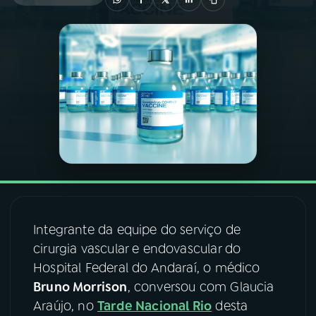
03
PROGRAMAÇÃO
04
PROGRAMAS
05
PODCASTS
06
VIDEOCASTS
07
ÚLTIMAS
Integrante da equipe do serviço de
cirurgia vascular e endovascular do
Hospital Federal do Andaraí, o médico
08
FESTIVAL DE MÚSICA
Bruno Morrison
, conversou com Glaucia
Araújo, no
Tarde Nacional Rio
desta
ACOMPANHE A RÁDIO NACIONAL