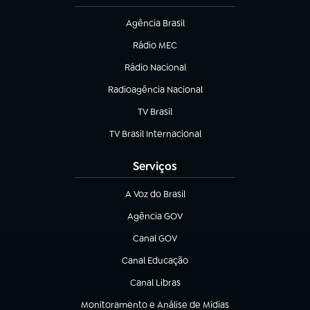
Agência Brasil
(abre em nova aba)
Rádio MEC
(abre em nova aba)
Rádio Nacional
Radioagência Nacional
(abre em nova aba)
TV Brasil
(abre em nova aba)
TV Brasil Internacional
(abre em nova aba)
Serviços
A Voz do Brasil
(abre em nova aba)
Agência GOV
(abre em nova aba)
Canal GOV
(abre em nova aba)
Canal Educação
(abre em nova aba)
Canal Libras
(abre em nova aba)
Monitoramento e Análise de Mídias
(abre em nova aba)