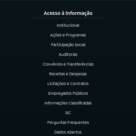
Acesso à Informação
Institucional
(abre em nova aba)
Ações e Programas
(abre em nova aba)
Participação Social
(abre em nova aba)
Auditorias
(abre em nova aba)
Convênios e Transferências
(abre em nova aba)
Receitas e Despesas
(abre em nova aba)
Licitações e Contratos
(abre em nova aba)
Empregados Públicos
(abre em nova aba)
Informações Classificadas
(abre em nova aba)
SIC
(abre em nova aba)
Perguntas Frequentes
(abre em nova aba)
Dados Abertos
(abre em nova aba)