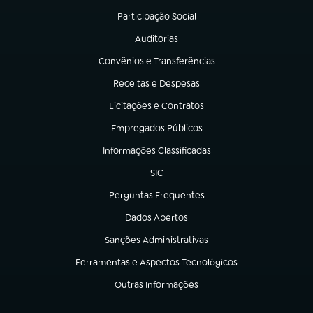
Participação Social
(abre em nova aba)
Auditorias
(abre em nova aba)
Convênios e Transferências
(abre em nova aba)
Receitas e Despesas
(abre em nova aba)
Licitações e Contratos
(abre em nova aba)
Empregados Públicos
(abre em nova aba)
Informações Classificadas
(abre em nova aba)
SIC
(abre em nova aba)
Perguntas Frequentes
(abre em nova aba)
Dados Abertos
(abre em nova aba)
Sanções Administrativas
(abre em nova aba)
Ferramentas e Aspectos Tecnológicos
(abre em nova aba)
Outras Informações
(abre em nova aba)