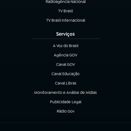
Radioagência Nacional
(abre em nova aba)
TV Brasil
(abre em nova aba)
TV Brasil Internacional
(abre em nova aba)
Serviços
A Voz do Brasil
(abre em nova aba)
Agência GOV
(abre em nova aba)
Canal GOV
(abre em nova aba)
Canal Educação
(abre em nova aba)
Canal Libras
(abre em nova aba)
Monitoramento e Análise de Mídias
(abre em nova aba)
Publicidade Legal
(abre em nova aba)
Rádio Gov
(abre em nova aba)