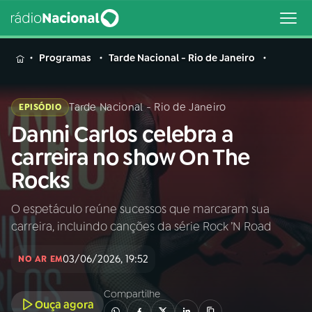
MENU
Programas
Tarde Nacional - Rio de Janeiro
Tarde Nacional - Rio de Janeiro
EPISÓDIO
Danni Carlos celebra a
Buscar
na
carreira no show On The
Rádio
Buscar
Rocks
Nacional
O espetáculo reúne sucessos que marcaram sua
AO VIVO
carreira, incluindo canções da série Rock ’N Road
01
INÍCIO
03/06/2026, 19:52
NO AR EM
Compartilhe
02
A RÁDIO
Ouça agora