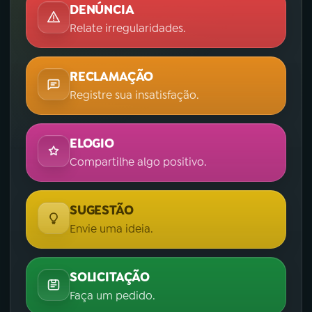
DENÚNCIA
Relate irregularidades.
RECLAMAÇÃO
Registre sua insatisfação.
ELOGIO
Compartilhe algo positivo.
SUGESTÃO
Envie uma ideia.
SOLICITAÇÃO
Faça um pedido.