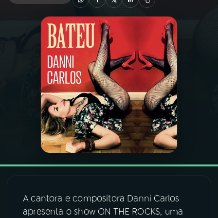
03
PROGRAMAÇÃO
04
PROGRAMAS
05
PODCASTS
06
VIDEOCASTS
07
ÚLTIMAS
08
FESTIVAL DE MÚSICA
A cantora e compositora Danni Carlos
apresenta o show ON THE ROCKS, uma
ACOMPANHE A RÁDIO NACIONAL