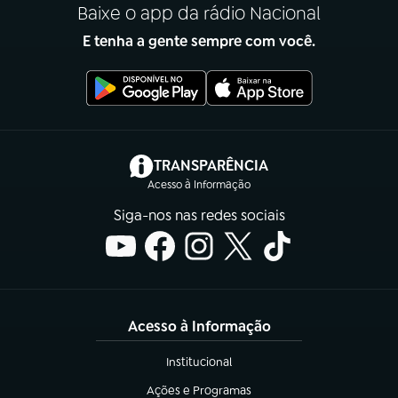
Baixe o app da rádio Nacional
E tenha a gente sempre com você.
(abre em nova aba)
TRANSPARÊNCIA
Acesso à Informação
Siga-nos nas redes sociais
Acesso à Informação
Institucional
(abre em nova aba)
Ações e Programas
(abre em nova aba)