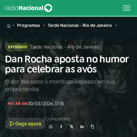
MENU
Programas
Tarde Nacional - Rio de Janeiro
Tarde Nacional - Rio de Janeiro
EPISÓDIO
Dan Rocha aposta no humor
Buscar
na
para celebrar as avós
Rádio
Buscar
Nacional
O ator fala sobre o monólogo inspirado em sua
própria família
AO VIVO
30/03/2026, 17:15
NO AR EM
01
INÍCIO
Compartilhe
Ouça agora
02
A RÁDIO