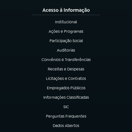
Acesso à Informação
Institucional
(abre em nova aba)
Ações e Programas
(abre em nova aba)
Participação Social
(abre em nova aba)
Auditorias
(abre em nova aba)
Convênios e Transferências
(abre em nova aba)
Receitas e Despesas
(abre em nova aba)
Licitações e Contratos
(abre em nova aba)
Empregados Públicos
(abre em nova aba)
Informações Classificadas
(abre em nova aba)
SIC
(abre em nova aba)
Perguntas Frequentes
(abre em nova aba)
Dados Abertos
(abre em nova aba)