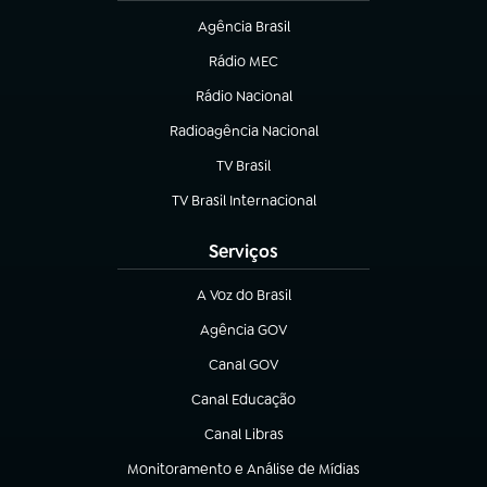
Agência Brasil
(abre em nova aba)
Rádio MEC
(abre em nova aba)
Rádio Nacional
Radioagência Nacional
(abre em nova aba)
TV Brasil
(abre em nova aba)
TV Brasil Internacional
(abre em nova aba)
Serviços
A Voz do Brasil
(abre em nova aba)
Agência GOV
(abre em nova aba)
Canal GOV
(abre em nova aba)
Canal Educação
(abre em nova aba)
Canal Libras
(abre em nova aba)
Monitoramento e Análise de Mídias
(abre em nova aba)