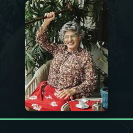
03
PROGRAMAÇÃO
04
PROGRAMAS
05
PODCASTS
06
VIDEOCASTS
07
ÚLTIMAS
08
FESTIVAL DE MÚSICA
ACOMPANHE A RÁDIO NACIONAL