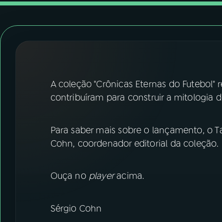
07
ÚLTIMAS
08
FESTIVAL DE MÚSICA
ACOMPANHE A RÁDIO NACIONAL
A coleção "Crônicas Eternas do Futebol" 
YouTube
Facebook
contribuíram para construir a mitologia d
Instagram
X
Para saber mais sobre o lançamento, o 
TikTok
Cohn, coordenador editorial da coleção.
Ouça no
player
acima.
Sérgio Cohn