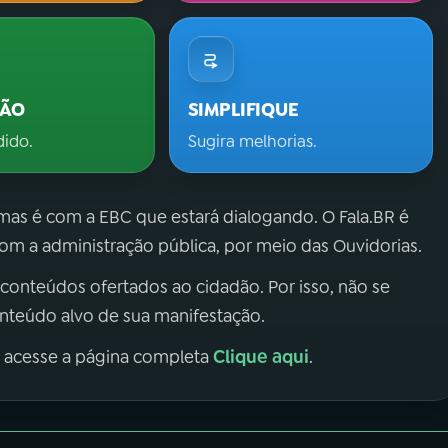
ÇÃO
SIMPLIFIQUE
dido.
Sugira melhorias.
 mas é com a EBC que estará dialogando. O Fala.BR é
m a administração pública, por meio das Ouvidorias.
 conteúdos ofertados ao cidadão. Por isso, não se
onteúdo alvo de sua manifestação.
Clique aqui
, acesse a página completa
.