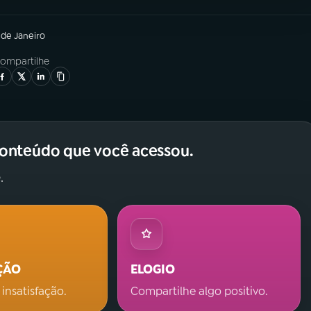
 de Janeiro
ompartilhe
conteúdo que você acessou.
.
ÇÃO
ELOGIO
 insatisfação.
Compartilhe algo positivo.