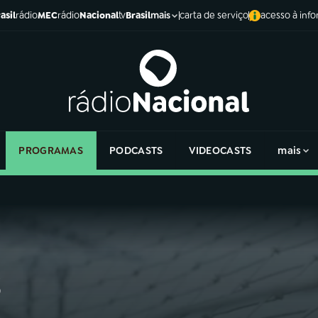
asil
rádio
MEC
rádio
Nacional
tv
Brasil
carta de serviço
acesso à inf
mais
PROGRAMAS
PODCASTS
VIDEOCASTS
mais
s