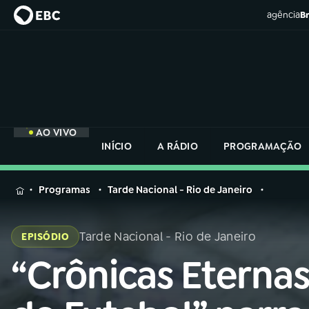
agência
Br
AO VIVO
INÍCIO
A RÁDIO
PROGRAMAÇÃO
MENU
Programas
Tarde Nacional - Rio de Janeiro
Buscar
na
Tarde Nacional - Rio de Janeiro
EPISÓDIO
Rádio
Buscar
Nacional
“Crônicas Eterna
Buscar
na
Rádio
AO VIVO