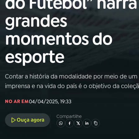
do Futebol” narra
Nacional
grandes
01
INÍCIO
momentos do
02
A RÁDIO
esporte
03
PROGRAMAÇÃO
Contar a história da modalidade por meio de um 
04
PROGRAMAS
imprensa e na vida do país é o objetivo da coleç
05
PODCASTS
04/04/2025, 19:33
NO AR EM
Compartilhe
Ouça agora
06
VIDEOCASTS