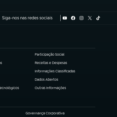
Siga-nos nas redes sociais
Participação Social
(abre em nova aba)
as
Receitas e Despesas
(abre em nova aba)
Informações Classificadas
(abre em nova aba)
Dados Abertos
(abre em nova aba)
Tecnológicos
Outras Informações
(abre em nova aba)
Governança Corporativa
(abre em nova aba)