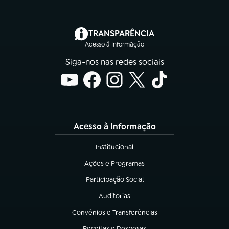
(abre em nova aba)
TRANSPARÊNCIA
Acesso à Informação
Siga-nos nas redes sociais
Acesso à Informação
Institucional
(abre em nova aba)
Ações e Programas
(abre em nova aba)
Participação Social
(abre em nova aba)
Auditorias
(abre em nova aba)
Convênios e Transferências
(abre em nova aba)
Receitas e Despesas