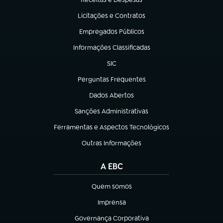
(abre em nova aba)
Licitações e Contratos
(abre em nova aba)
Empregados Públicos
(abre em nova aba)
Informações Classificadas
(abre em nova aba)
SIC
(abre em nova aba)
Perguntas Frequentes
(abre em nova aba)
Dados Abertos
(abre em nova aba)
Sanções Administrativas
(abre em nova aba)
Ferramentas e Aspectos Tecnológicos
(abre em nova aba)
Outras Informações
(abre em nova aba)
A EBC
Quem somos
(abre em nova aba)
Imprensa
(abre em nova aba)
Governança Corporativa
(abre em nova aba)