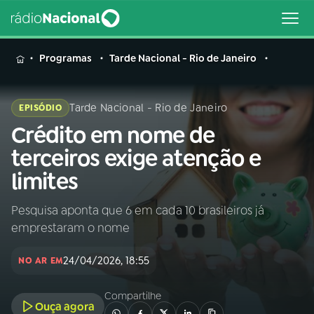
MENU
Programas
Tarde Nacional - Rio de Janeiro
Tarde Nacional - Rio de Janeiro
EPISÓDIO
Crédito em nome de
Buscar
na
terceiros exige atenção e
Rádio
Buscar
limites
Nacional
Pesquisa aponta que 6 em cada 10 brasileiros já
AO VIVO
emprestaram o nome
01
INÍCIO
24/04/2026, 18:55
NO AR EM
Compartilhe
02
A RÁDIO
Ouça agora