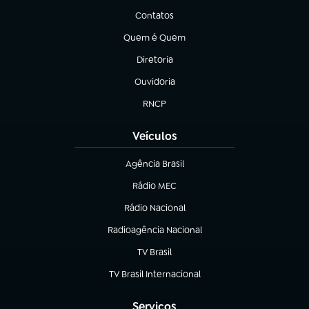
Contatos
(abre em nova aba)
Quem é Quem
(abre em nova aba)
Diretoria
(abre em nova aba)
Ouvidoria
(abre em nova aba)
RNCP
(abre em nova aba)
Veículos
Agência Brasil
(abre em nova aba)
Rádio MEC
(abre em nova aba)
Rádio Nacional
Radioagência Nacional
(abre em nova aba)
TV Brasil
(abre em nova aba)
TV Brasil Internacional
(abre em nova aba)
Serviços