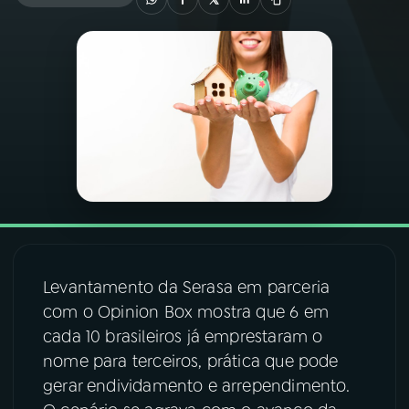
03
PROGRAMAÇÃO
04
PROGRAMAS
05
PODCASTS
06
VIDEOCASTS
Levantamento da Serasa em parceria
07
ÚLTIMAS
com o Opinion Box mostra que 6 em
cada 10 brasileiros já emprestaram o
08
FESTIVAL DE MÚSICA
nome para terceiros, prática que pode
gerar endividamento e arrependimento.
ACOMPANHE A RÁDIO NACIONAL