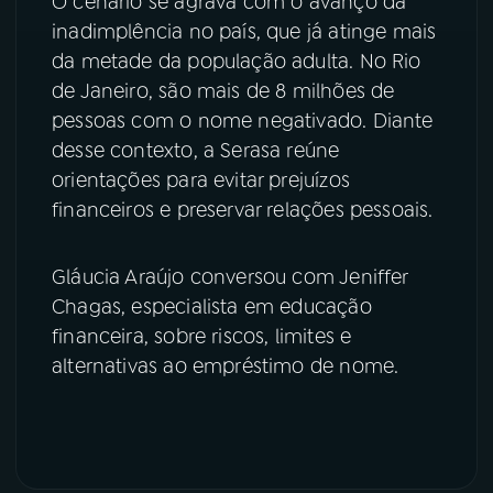
O cenário se agrava com o avanço da
inadimplência no país, que já atinge mais
YouTube
Facebook
da metade da população adulta. No Rio
de Janeiro, são mais de 8 milhões de
Instagram
X
pessoas com o nome negativado. Diante
desse contexto, a Serasa reúne
TikTok
orientações para evitar prejuízos
financeiros e preservar relações pessoais.
Gláucia Araújo conversou com Jeniffer
Chagas, especialista em educação
financeira, sobre riscos, limites e
alternativas ao empréstimo de nome.