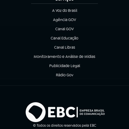
A Voz do Brasil
(abre em nova aba)
Agência GOV
(abre em nova aba)
Canal GOV
(abre em nova aba)
Canal Educação
(abre em nova aba)
Canal Libras
(abre em nova aba)
Monitoramento e Análise de Mídias
(abre em nova aba)
Publicidade Legal
(abre em nova aba)
Rádio Gov
(abre em nova aba)
© Todos os direitos reservados pela EBC