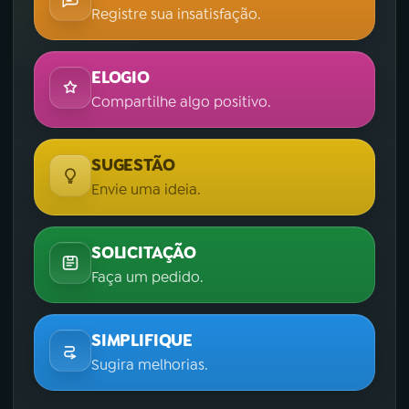
Registre sua insatisfação.
ELOGIO
Compartilhe algo positivo.
SUGESTÃO
Envie uma ideia.
SOLICITAÇÃO
Faça um pedido.
SIMPLIFIQUE
Sugira melhorias.