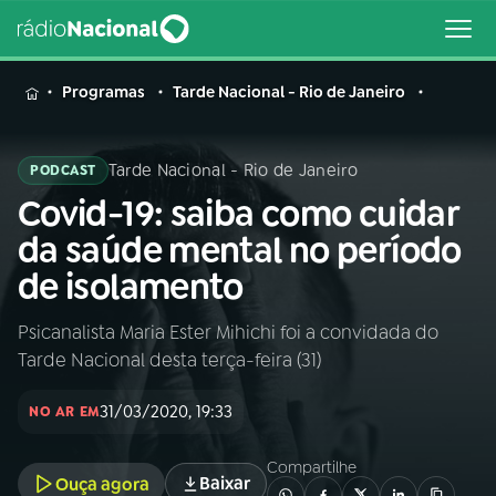
MENU
Programas
Tarde Nacional - Rio de Janeiro
Tarde Nacional - Rio de Janeiro
PODCAST
Covid-19: saiba como cuidar
Buscar
na
da saúde mental no período
Rádio
Buscar
de isolamento
Nacional
Psicanalista Maria Ester Mihichi foi a convidada do
AO VIVO
Tarde Nacional desta terça-feira (31)
01
INÍCIO
31/03/2020, 19:33
NO AR EM
Compartilhe
02
A RÁDIO
Baixar
Ouça agora