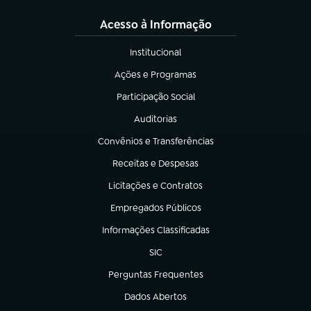
Acesso à Informação
Institucional
(abre em nova aba)
Ações e Programas
(abre em nova aba)
Participação Social
(abre em nova aba)
Auditorias
(abre em nova aba)
Convênios e Transferências
(abre em nova aba)
Receitas e Despesas
(abre em nova aba)
Licitações e Contratos
(abre em nova aba)
Empregados Públicos
(abre em nova aba)
Informações Classificadas
(abre em nova aba)
SIC
(abre em nova aba)
Perguntas Frequentes
(abre em nova aba)
Dados Abertos
(abre em nova aba)