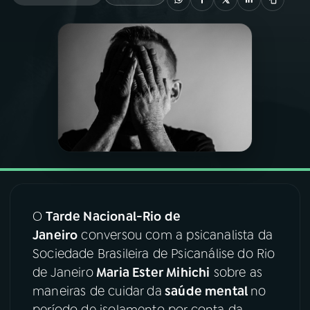
03
PROGRAMAÇÃO
04
PROGRAMAS
05
PODCASTS
06
VIDEOCASTS
O
Tarde Nacional-Rio de
07
ÚLTIMAS
Janeiro
conversou com a psicanalista da
Sociedade Brasileira de Psicanálise do Rio
08
FESTIVAL DE MÚSICA
de Janeiro
Maria Ester Mihichi
sobre as
maneiras de cuidar da
saúde mental
no
ACOMPANHE A RÁDIO NACIONAL