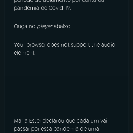
período de isolamento por conta da
pandemia de Covid-19.
YouTube
Facebook
Ouça no
player
abaixo:
Instagram
X
TikTok
Your browser does not support the audio
element.
Maria Ester declarou que cada um vai
passar por essa pandemia de uma