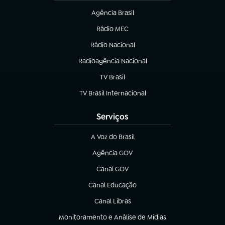
Agência Brasil
(abre em nova aba)
Rádio MEC
(abre em nova aba)
Rádio Nacional
Radioagência Nacional
(abre em nova aba)
TV Brasil
(abre em nova aba)
TV Brasil Internacional
(abre em nova aba)
Serviços
A Voz do Brasil
(abre em nova aba)
Agência GOV
(abre em nova aba)
Canal GOV
(abre em nova aba)
Canal Educação
(abre em nova aba)
Canal Libras
(abre em nova aba)
Monitoramento e Análise de Mídias
(abre em nova aba)