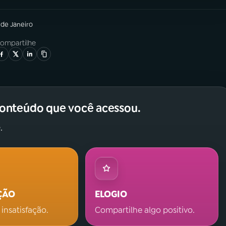
 de Janeiro
ompartilhe
conteúdo que você acessou.
.
ÇÃO
ELOGIO
 insatisfação.
Compartilhe algo positivo.