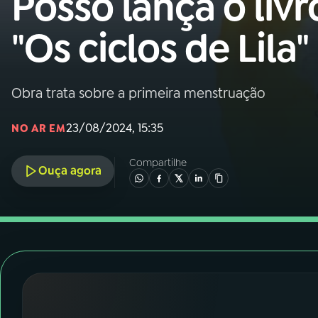
Posso lança o livr
Nacional
"Os ciclos de Lila"
01
INÍCIO
02
A RÁDIO
Obra trata sobre a primeira menstruação
23/08/2024, 15:35
NO AR EM
03
PROGRAMAÇÃO
Compartilhe
Ouça agora
04
PROGRAMAS
05
PODCASTS
06
VIDEOCASTS