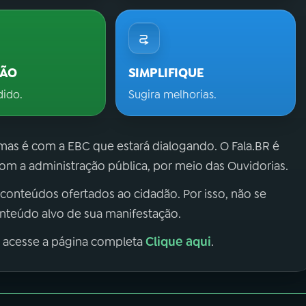
ÇÃO
SIMPLIFIQUE
dido.
Sugira melhorias.
 mas é com a EBC que estará dialogando. O Fala.BR é
m a administração pública, por meio das Ouvidorias.
 conteúdos ofertados ao cidadão. Por isso, não se
onteúdo alvo de sua manifestação.
Clique aqui
, acesse a página completa
.