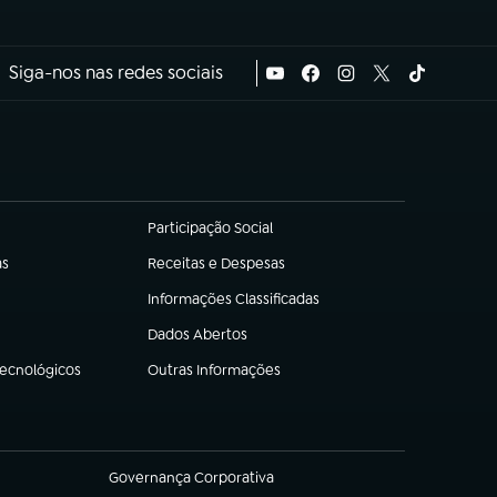
Siga-nos nas redes sociais
Participação Social
(abre em nova aba)
as
Receitas e Despesas
(abre em nova aba)
Informações Classificadas
(abre em nova aba)
Dados Abertos
(abre em nova aba)
Tecnológicos
Outras Informações
(abre em nova aba)
Governança Corporativa
(abre em nova aba)