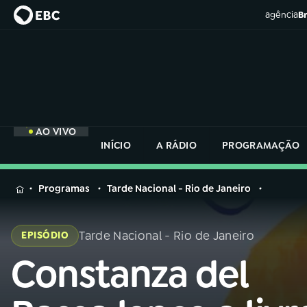
agência
Br
AO VIVO
INÍCIO
A RÁDIO
PROGRAMAÇÃO
MENU
Programas
Tarde Nacional - Rio de Janeiro
Buscar
na
Tarde Nacional - Rio de Janeiro
EPISÓDIO
Rádio
Buscar
Nacional
Constanza del
Buscar
na
Rádio
AO VIVO