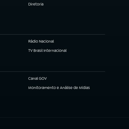
Diretoria
(abre em nova aba)
Rádio Nacional
TV Brasil Internacional
(abre em nova aba)
Canal GOV
(abre em nova aba)
Monitoramento e Análise de Mídias
(abre em nova aba)