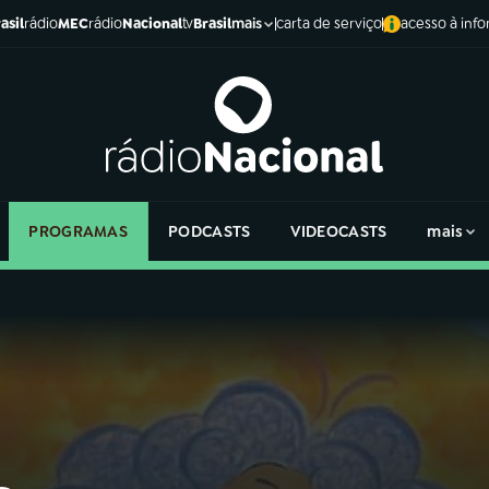
asil
rádio
MEC
rádio
Nacional
tv
Brasil
carta de serviço
acesso à inf
mais
PROGRAMAS
PODCASTS
VIDEOCASTS
mais