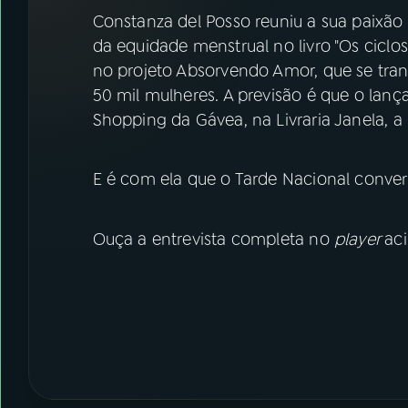
07
ÚLTIMAS
Constanza del Posso reuniu a sua paixão
da equidade menstrual no livro "Os ciclos
08
FESTIVAL DE MÚSICA
no projeto Absorvendo Amor, que se tr
50 mil mulheres. A previsão é que o lanç
Shopping da Gávea, na Livraria Janela, a p
ACOMPANHE A RÁDIO NACIONAL
YouTube
Facebook
E é com ela que o Tarde Nacional conver
Instagram
X
Ouça a entrevista completa no
player
ac
TikTok