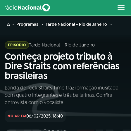
MENU
Programas
Tarde Nacional - Rio de Janeiro
Tarde Nacional - Rio de Janeiro
EPISÓDIO
Conheça projeto tributo à
Buscar
na
Dire Straits com referências
Rádio
Buscar
brasileiras
Nacional
Banda de rock Straits Time traz formação inusitada
AO VIVO
com quatro integrantes e três bailarinas. Confira
entrevista com o vocalista
01
INÍCIO
06/02/2025, 18:40
NO AR EM
02
A RÁDIO
Compartilhe