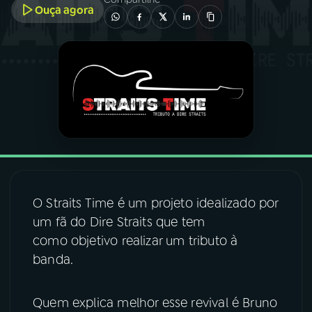
Ouça agora
03
PROGRAMAÇÃO
04
PROGRAMAS
05
PODCASTS
06
VIDEOCASTS
O Straits Time é um projeto idealizado por
07
ÚLTIMAS
um fã do Dire Straits que tem
como objetivo realizar um tributo à
banda.
08
FESTIVAL DE MÚSICA
Quem explica melhor esse revival é Bruno
ACOMPANHE A RÁDIO NACIONAL