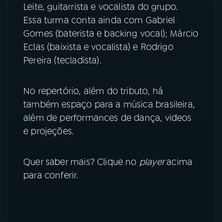
Leite, guitarrista e vocalista do grupo.
YouTube
Facebook
Essa turma conta ainda com Gabriel
Gomes (baterista e backing vocal); Márcio
Instagram
X
Eclas (baixista e vocalista) e Rodrigo
Pereira (tecladista).
TikTok
No repertório, além do tributo, há
também espaço para a música brasileira,
além de performances de dança, videos
e projeções.
Quer saber mais? Clique no
player
acima
para conferir.