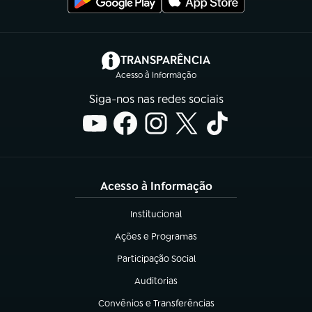
(abre em nova aba)
TRANSPARÊNCIA
Acesso à Informação
Siga-nos nas redes sociais
Acesso à Informação
Institucional
(abre em nova aba)
Ações e Programas
(abre em nova aba)
Participação Social
(abre em nova aba)
Auditorias
(abre em nova aba)
Convênios e Transferências
(abre em nova aba)