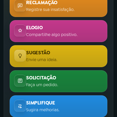
RECLAMAÇÃO
Registre sua insatisfação.
ELOGIO
Compartilhe algo positivo.
SUGESTÃO
Envie uma ideia.
SOLICITAÇÃO
Faça um pedido.
SIMPLIFIQUE
Sugira melhorias.