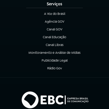
Serviços
A Voz do Brasil
(abre em nova aba)
Agência GOV
(abre em nova aba)
Canal GOV
(abre em nova aba)
Canal Educação
(abre em nova aba)
Canal Libras
(abre em nova aba)
Monitoramento e Análise de Mídias
(abre em nova aba)
Publicidade Legal
(abre em nova aba)
Rádio Gov
(abre em nova aba)