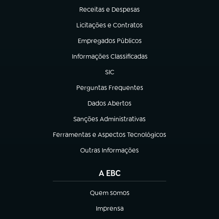
Receitas e Despesas
(abre em nova aba)
Licitações e Contratos
(abre em nova aba)
Empregados Públicos
(abre em nova aba)
Informações Classificadas
(abre em nova aba)
SIC
(abre em nova aba)
Perguntas Frequentes
(abre em nova aba)
Dados Abertos
(abre em nova aba)
Sanções Administrativas
(abre em nova aba)
Ferramentas e Aspectos Tecnológicos
(abre em nova aba)
Outras Informações
(abre em nova aba)
A EBC
Quem somos
(abre em nova aba)
Imprensa
(abre em nova aba)