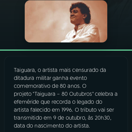
03
PROGRAMAÇÃO
04
PROGRAMAS
05
PODCASTS
Taiguara, o artista mais censurado da
06
VIDEOCASTS
ditadura militar ganha evento
comemorativo de 80 anos. O
07
ÚLTIMAS
projeto "Taiguara – 80 Outubros" celebra a
efeméride que recorda o legado do
artista falecido em 1996. O tributo vai ser
08
FESTIVAL DE MÚSICA
transmitido em 9 de outubro, às 20h30,
data do nascimento do artista.
ACOMPANHE A RÁDIO NACIONAL