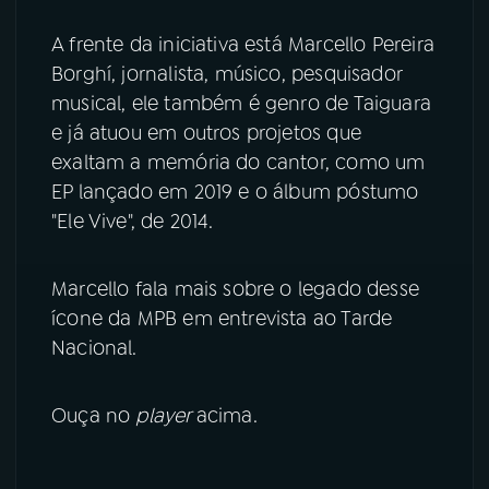
A frente da iniciativa está Marcello Pereira
YouTube
Facebook
Borghí, jornalista, músico, pesquisador
Instagram
X
musical, ele também é genro de Taiguara
e já atuou em outros projetos que
TikTok
exaltam a memória do cantor, como um
EP lançado em 2019 e o álbum póstumo
"Ele Vive", de 2014.
Marcello fala mais sobre o legado desse
ícone da MPB em entrevista ao Tarde
Nacional.
Ouça no
player
acima.