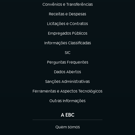
Convênios e Transferências
(abre em nova aba)
Receitas e Despesas
(abre em nova aba)
Licitações e Contratos
(abre em nova aba)
Empregados Públicos
(abre em nova aba)
Informações Classificadas
(abre em nova aba)
SIC
(abre em nova aba)
Perguntas Frequentes
(abre em nova aba)
Dados Abertos
(abre em nova aba)
Sanções Administrativas
(abre em nova aba)
Ferramentas e Aspectos Tecnológicos
(abre em nova aba)
Outras Informações
(abre em nova aba)
A EBC
Quem somos
(abre em nova aba)