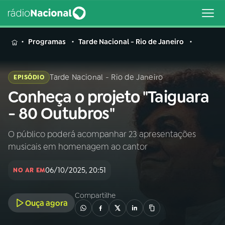
MENU
Programas
Tarde Nacional - Rio de Janeiro
Tarde Nacional - Rio de Janeiro
EPISÓDIO
Conheça o projeto "Taiguara
Buscar
na
- 80 Outubros"
Rádio
Buscar
Nacional
O público poderá acompanhar 23 apresentações
musicais em homenagem ao cantor
AO VIVO
06/10/2025, 20:51
NO AR EM
01
INÍCIO
Compartilhe
Ouça agora
02
A RÁDIO