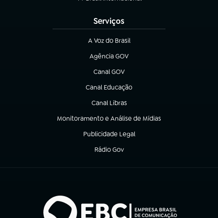
(abre em nova aba)
Serviços
A Voz do Brasil
(abre em nova aba)
Agência GOV
(abre em nova aba)
Canal GOV
(abre em nova aba)
Canal Educação
(abre em nova aba)
Canal Libras
(abre em nova aba)
Monitoramento e Análise de Mídias
(abre em nova aba)
Publicidade Legal
(abre em nova aba)
Rádio Gov
(abre em nova aba)