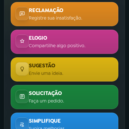
RECLAMAÇÃO
Registre sua insatisfação.
ELOGIO
Compartilhe algo positivo.
SUGESTÃO
Envie uma ideia.
SOLICITAÇÃO
Faça um pedido.
SIMPLIFIQUE
Sugira melhorias.