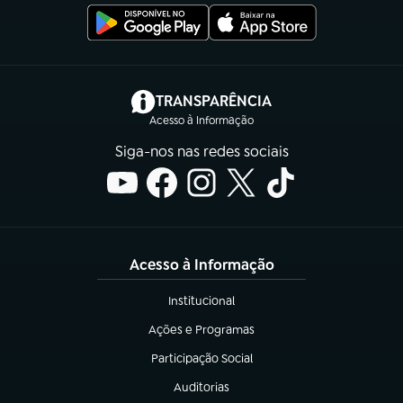
(abre em nova aba)
TRANSPARÊNCIA
Acesso à Informação
Siga-nos nas redes sociais
Acesso à Informação
Institucional
(abre em nova aba)
Ações e Programas
(abre em nova aba)
Participação Social
(abre em nova aba)
Auditorias
(abre em nova aba)