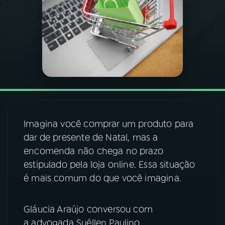
03
PROGRAMAÇÃO
04
PROGRAMAS
05
PODCASTS
Imagina você comprar um produto para
06
VIDEOCASTS
dar de presente de Natal, mas a
encomenda não chega no prazo
07
ÚLTIMAS
estipulado pela loja online. Essa situação
é mais comum do que você imagina.
08
FESTIVAL DE MÚSICA
Gláucia Araújo conversou com
a advogada Suéllen Paulino
ACOMPANHE A RÁDIO NACIONAL