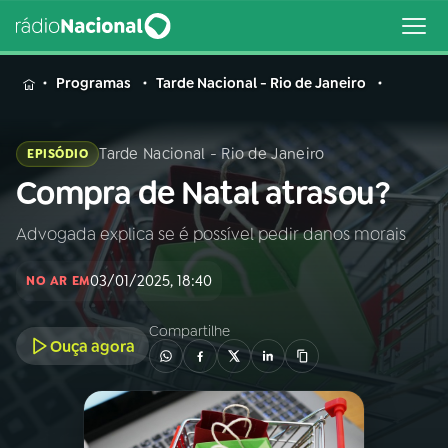
MENU
Programas
Tarde Nacional - Rio de Janeiro
Tarde Nacional - Rio de Janeiro
EPISÓDIO
Compra de Natal atrasou?
Buscar
na
Rádio
Advogada explica se é possível pedir danos morais
Buscar
Nacional
03/01/2025, 18:40
NO AR EM
AO VIVO
Compartilhe
Ouça agora
01
INÍCIO
02
A RÁDIO