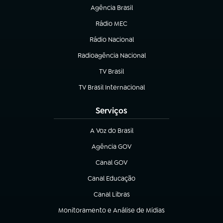
Agência Brasil
(abre em nova aba)
Rádio MEC
(abre em nova aba)
Rádio Nacional
Radioagência Nacional
(abre em nova aba)
TV Brasil
(abre em nova aba)
TV Brasil Internacional
(abre em nova aba)
Serviços
A Voz do Brasil
(abre em nova aba)
Agência GOV
(abre em nova aba)
Canal GOV
(abre em nova aba)
Canal Educação
(abre em nova aba)
Canal Libras
(abre em nova aba)
Monitoramento e Análise de Mídias
(abre em nova aba)