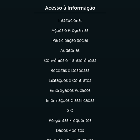
Acesso à Informação
Institucional
(abre em nova aba)
Ações e Programas
(abre em nova aba)
Participação Social
(abre em nova aba)
Auditorias
(abre em nova aba)
Convênios e Transferências
(abre em nova aba)
Receitas e Despesas
(abre em nova aba)
Licitações e Contratos
(abre em nova aba)
Empregados Públicos
(abre em nova aba)
Informações Classificadas
(abre em nova aba)
SIC
(abre em nova aba)
Perguntas Frequentes
(abre em nova aba)
Dados Abertos
(abre em nova aba)