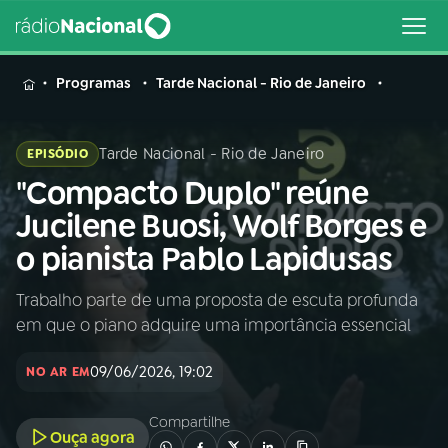
MENU
Programas
Tarde Nacional - Rio de Janeiro
Tarde Nacional - Rio de Janeiro
EPISÓDIO
"Compacto Duplo" reúne
Buscar
na
Jucilene Buosi, Wolf Borges e
Rádio
Buscar
o pianista Pablo Lapidusas
Nacional
Trabalho parte de uma proposta de escuta profunda
AO VIVO
em que o piano adquire uma importância essencial
01
INÍCIO
09/06/2026, 19:02
NO AR EM
Compartilhe
02
A RÁDIO
Ouça agora