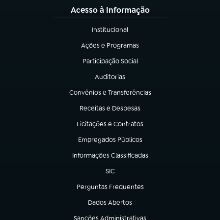
Acesso à Informação
Institucional
(abre em nova aba)
Ações e Programas
(abre em nova aba)
Participação Social
(abre em nova aba)
Auditorias
(abre em nova aba)
Convênios e Transferências
(abre em nova aba)
Receitas e Despesas
(abre em nova aba)
Licitações e Contratos
(abre em nova aba)
Empregados Públicos
(abre em nova aba)
Informações Classificadas
(abre em nova aba)
SIC
(abre em nova aba)
Perguntas Frequentes
(abre em nova aba)
Dados Abertos
(abre em nova aba)
Sanções Administrativas