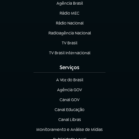
Agência Brasil
(abre em nova aba)
Rádio MEC
(abre em nova aba)
Rádio Nacional
Radioagência Nacional
(abre em nova aba)
TV Brasil
(abre em nova aba)
TV Brasil Internacional
(abre em nova aba)
Serviços
A Voz do Brasil
(abre em nova aba)
Agência GOV
(abre em nova aba)
Canal GOV
(abre em nova aba)
Canal Educação
(abre em nova aba)
Canal Libras
(abre em nova aba)
Monitoramento e Análise de Mídias
(abre em nova aba)