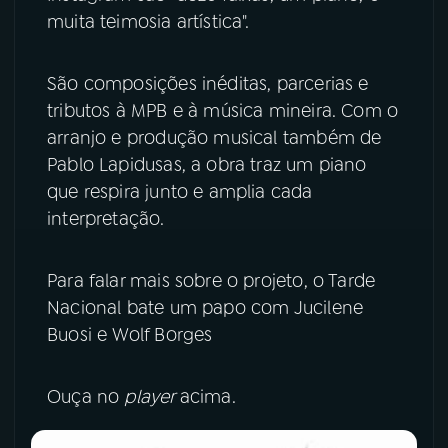
muita teimosia artística".
YouTube
Facebook
São composições inéditas, parcerias e
Instagram
X
tributos à MPB e à música mineira. Com o
arranjo e produção musical também de
TikTok
Pablo Lapidusas, a obra traz um piano
que respira junto e amplia cada
interpretação.
Para falar mais sobre o projeto, o Tarde
Nacional bate um papo com Jucilene
Buosi e Wolf Borges
Ouça no
player
acima.