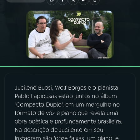
03
PROGRAMAÇÃO
04
PROGRAMAS
05
PODCASTS
06
VIDEOCASTS
Jucilene Buosi, Wolf Borges e o pianista
Pablo Lapidusas estão juntos no álbum
07
ÚLTIMAS
"Compacto Duplo", em um mergulho no
formato de voz e piano que revela uma
08
FESTIVAL DE MÚSICA
obra poética e profundamente brasileira.
Na descrição de Jucilente em seu
Instagram são "doze faixas, um piano, e
ACOMPANHE A RÁDIO NACIONAL