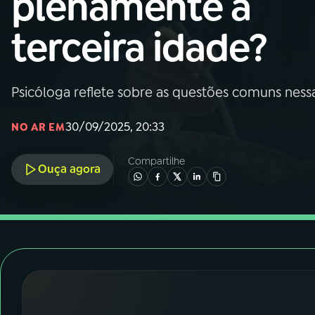
plenamente a
Nacional
terceira idade?
01
INÍCIO
02
A RÁDIO
Psicóloga reflete sobre as questões comuns nessa 
30/09/2025, 20:33
NO AR EM
03
PROGRAMAÇÃO
Compartilhe
Ouça agora
04
PROGRAMAS
05
PODCASTS
06
VIDEOCASTS