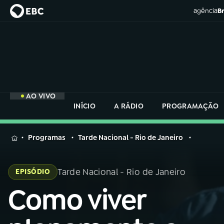
agência
Br
AO VIVO
INÍCIO
A RÁDIO
PROGRAMAÇÃO
MENU
Programas
Tarde Nacional - Rio de Janeiro
Buscar
na
Tarde Nacional - Rio de Janeiro
EPISÓDIO
Rádio
Buscar
Nacional
Como viver
Buscar
na
Rádio
AO VIVO