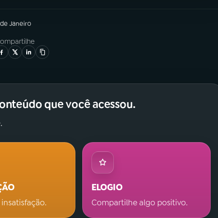
 de Janeiro
ompartilhe
conteúdo que você acessou.
.
ÇÃO
ELOGIO
 insatisfação.
Compartilhe algo positivo.