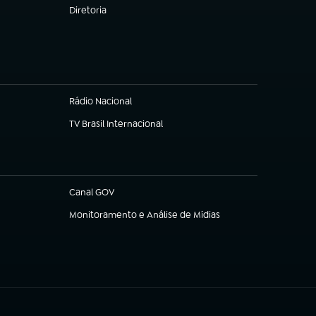
Diretoria
(abre em nova aba)
Rádio Nacional
TV Brasil Internacional
(abre em nova aba)
Canal GOV
(abre em nova aba)
Monitoramento e Análise de Mídias
(abre em nova aba)