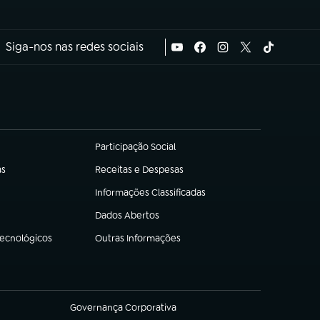
Siga-nos nas redes sociais
Participação Social
(abre em nova aba)
as
Receitas e Despesas
(abre em nova aba)
Informações Classificadas
(abre em nova aba)
Dados Abertos
(abre em nova aba)
Tecnológicos
Outras Informações
(abre em nova aba)
Governança Corporativa
(abre em nova aba)