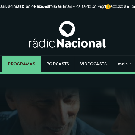
asil
rádio
MEC
rádio
Nacional
tv
Brasil
carta de serviço
acesso à inf
mais
PROGRAMAS
PODCASTS
VIDEOCASTS
mais