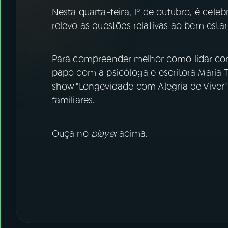
07
ÚLTIMAS
Nesta quarta-feira, 1º de outubro, é cel
relevo as questões relativas ao bem estar
08
FESTIVAL DE MÚSICA
Para compreender melhor como lidar com
ACOMPANHE A RÁDIO NACIONAL
papo com a psicóloga e escritora Maria T
show "Longevidade com Alegria de Viver" 
YouTube
Facebook
familiares.
Instagram
X
Ouça no
player
acima.
TikTok