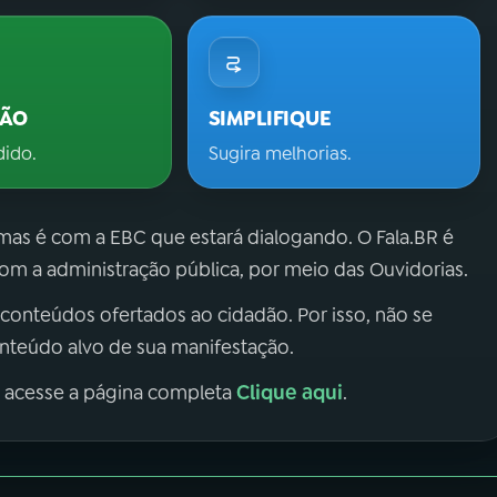
ÇÃO
SIMPLIFIQUE
dido.
Sugira melhorias.
 mas é com a EBC que estará dialogando. O Fala.BR é
m a administração pública, por meio das Ouvidorias.
 conteúdos ofertados ao cidadão. Por isso, não se
onteúdo alvo de sua manifestação.
Clique aqui
, acesse a página completa
.