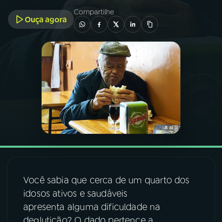
Compartilhe
Ouça agora
03
PROGRAMAÇÃO
04
PROGRAMAS
05
PODCASTS
06
VIDEOCASTS
07
ÚLTIMAS
Você sabia que cerca de um quarto dos
08
FESTIVAL DE MÚSICA
idosos ativos e saudáveis
apresenta alguma dificuldade na
deglutição? O dado pertence a
ACOMPANHE A RÁDIO NACIONAL