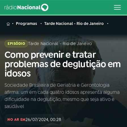
MENU
Programas
Tarde Nacional - Rio de Janeiro
Tarde Nacional - Rio de Janeiro
EPISÓDIO
Como prevenir e tratar
Buscar
na
problemas de deglutição em
Rádio
Buscar
idosos
Nacional
Sociedade Brasileira de Geriatria e Gerontologia
AO VIVO
afirma: um em cada quatro idosos apresenta alguma
dificuldade na deglutição, mesmo que seja ativo e
01
INÍCIO
saudável
26/07/2024, 00:28
NO AR EM
02
A RÁDIO