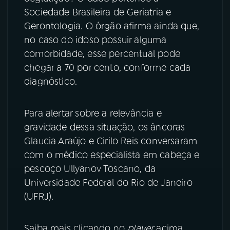
Sociedade Brasileira de Geriatria e
YouTube
Facebook
Gerontologia. O órgão afirma ainda que,
no caso do idoso possuir alguma
Instagram
X
comorbidade, esse percentual pode
chegar a 70 por cento, conforme cada
TikTok
diagnóstico.
Para alertar sobre a relevância e
gravidade dessa situação, os âncoras
Glaucia Araújo e Cirilo Reis conversaram
com o médico especialista em cabeça e
pescoço Ullyanov Toscano, da
Universidade Federal do Rio de Janeiro
(UFRJ).
Saiba mais clicando no
player
acima.