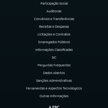
Participação Social
(abre em nova aba)
Auditorias
(abre em nova aba)
Convênios e Transferências
(abre em nova aba)
Receitas e Despesas
(abre em nova aba)
Licitações e Contratos
(abre em nova aba)
Empregados Públicos
(abre em nova aba)
Informações Classificadas
(abre em nova aba)
SIC
(abre em nova aba)
Perguntas Frequentes
(abre em nova aba)
Dados Abertos
(abre em nova aba)
Sanções Administrativas
(abre em nova aba)
Ferramentas e Aspectos Tecnológicos
(abre em nova aba)
Outras Informações
(abre em nova aba)
A EBC