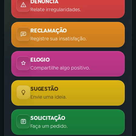
DENÚNCIA
Relate irregularidades.
RECLAMAÇÃO
Registre sua insatisfação.
ELOGIO
Compartilhe algo positivo.
SUGESTÃO
Envie uma ideia.
SOLICITAÇÃO
Faça um pedido.