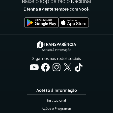
Baixe o app da rádio Nacional
E tenha a gente sempre com você.
(abre em nova aba)
TRANSPARÊNCIA
Acesso à Informação
Siga-nos nas redes sociais
Acesso à Informação
Institucional
(abre em nova aba)
Ações e Programas
(abre em nova aba)