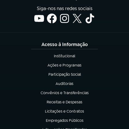
Siga-nos nas redes sociais
Acesso à Informação
Institucional
(abre em nova aba)
Ações e Programas
(abre em nova aba)
Participação Social
(abre em nova aba)
Auditorias
(abre em nova aba)
Convênios e Transferências
(abre em nova aba)
Receitas e Despesas
(abre em nova aba)
Licitações e Contratos
(abre em nova aba)
Empregados Públicos
(abre em nova aba)