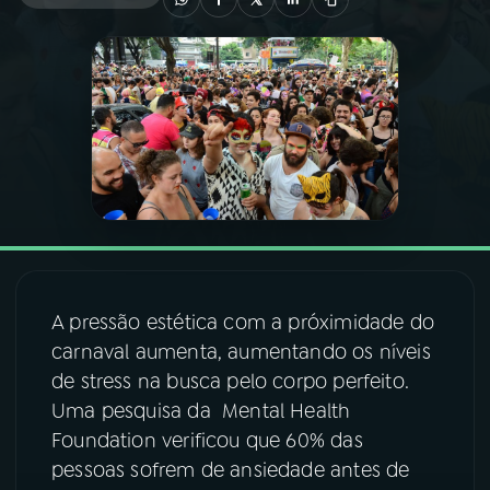
03
PROGRAMAÇÃO
04
PROGRAMAS
05
PODCASTS
06
VIDEOCASTS
A pressão estética com a próximidade do
07
ÚLTIMAS
carnaval aumenta, aumentando os níveis
de stress na busca pelo corpo perfeito.
Uma pesquisa da Mental Health
08
FESTIVAL DE MÚSICA
Foundation verificou que 60% das
pessoas sofrem de ansiedade antes de
ACOMPANHE A RÁDIO NACIONAL