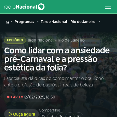
MENU
Programas
Tarde Nacional - Rio de Janeiro
Tarde Nacional - Rio de Janeiro
EPISÓDIO
Como lidar com a ansiedade
Buscar
na
pré-Carnaval e a pressão
Rádio
Buscar
estética da folia?
Nacional
Especialista dá dicas de como manter o equilíbrio
AO VIVO
ante a profusão de padrões irreais de beleza
01
INÍCIO
12/02/2025, 18:50
NO AR EM
Compartilhe
02
A RÁDIO
Ouça agora