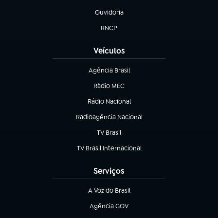
Ouvidoria
(abre em nova aba)
RNCP
(abre em nova aba)
Veículos
Agência Brasil
(abre em nova aba)
Rádio MEC
(abre em nova aba)
Rádio Nacional
Radioagência Nacional
(abre em nova aba)
TV Brasil
(abre em nova aba)
TV Brasil Internacional
(abre em nova aba)
Serviços
A Voz do Brasil
(abre em nova aba)
Agência GOV
(abre em nova aba)