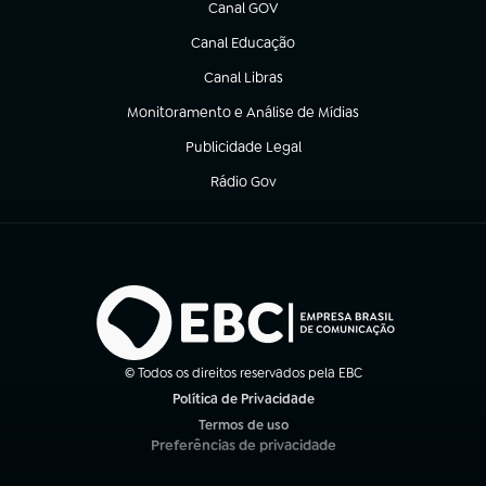
Canal GOV
(abre em nova aba)
Canal Educação
(abre em nova aba)
Canal Libras
(abre em nova aba)
Monitoramento e Análise de Mídias
(abre em nova aba)
Publicidade Legal
(abre em nova aba)
Rádio Gov
(abre em nova aba)
© Todos os direitos reservados pela EBC
Política de Privacidade
(abre em nova aba)
Termos de uso
(abre em nova aba)
Preferências de privacidade