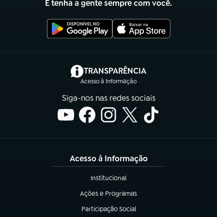
E tenha a gente sempre com você.
(abre em nova aba)
TRANSPARÊNCIA
Acesso à Informação
Siga-nos nas redes sociais
Acesso à Informação
Institucional
(abre em nova aba)
Ações e Programas
(abre em nova aba)
Participação Social
(abre em nova aba)