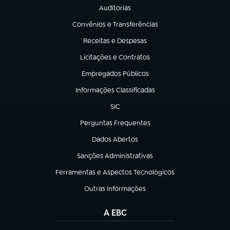
Auditorias
(abre em nova aba)
Convênios e Transferências
(abre em nova aba)
Receitas e Despesas
(abre em nova aba)
Licitações e Contratos
(abre em nova aba)
Empregados Públicos
(abre em nova aba)
Informações Classificadas
(abre em nova aba)
SIC
(abre em nova aba)
Perguntas Frequentes
(abre em nova aba)
Dados Abertos
(abre em nova aba)
Sanções Administrativas
(abre em nova aba)
Ferramentas e Aspectos Tecnológicos
(abre em nova aba)
Outras Informações
(abre em nova aba)
A EBC