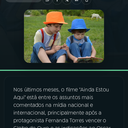
03
PROGRAMAÇÃO
04
PROGRAMAS
05
PODCASTS
06
VIDEOCASTS
Nos últimos meses, o filme "Ainda Estou
07
ÚLTIMAS
Aqui" está entre os assuntos mais
comentados na mídia nacional e
08
FESTIVAL DE MÚSICA
internacional, principalmente após a
protagonista Fernanda Torres vencer o
ACOMPANHE A RÁDIO NACIONAL