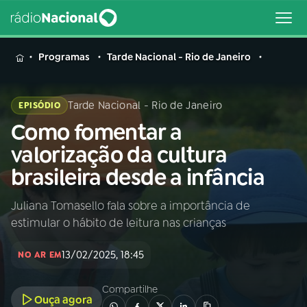
MENU
Programas
Tarde Nacional - Rio de Janeiro
Tarde Nacional - Rio de Janeiro
EPISÓDIO
Como fomentar a
Buscar
na
valorização da cultura
Rádio
Buscar
brasileira desde a infância
Nacional
Juliana Tomasello fala sobre a importância de
AO VIVO
estimular o hábito de leitura nas crianças
01
INÍCIO
13/02/2025, 18:45
NO AR EM
Compartilhe
02
A RÁDIO
Ouça agora