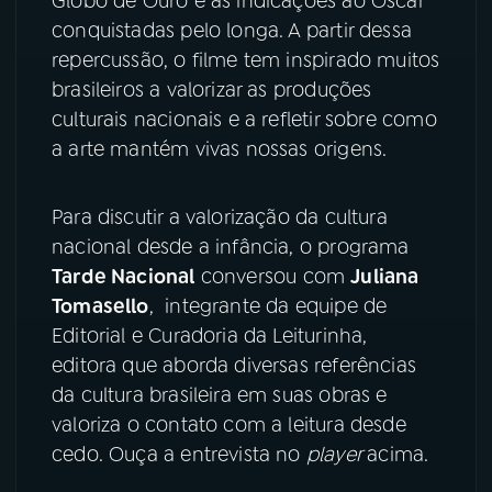
Globo de Ouro e as indicações ao Oscar
conquistadas pelo longa. A partir dessa
YouTube
Facebook
repercussão, o filme tem inspirado muitos
brasileiros a valorizar as produções
Instagram
X
culturais nacionais e a refletir sobre como
a arte mantém vivas nossas origens.
TikTok
Para discutir a valorização da cultura
nacional desde a infância, o programa
Tarde Nacional
conversou com
Juliana
Tomasello
, integrante da equipe de
Editorial e Curadoria da Leiturinha,
editora que aborda diversas referências
da cultura brasileira em suas obras e
valoriza o contato com a leitura desde
cedo. Ouça a entrevista no
player
acima.