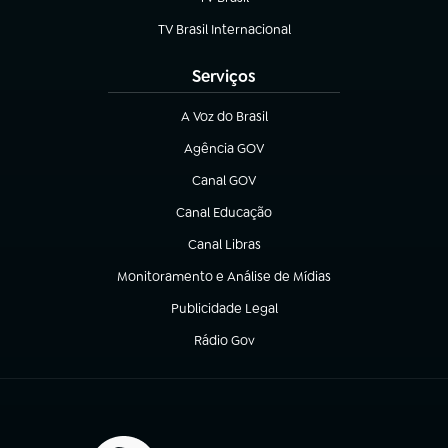
(abre em nova aba)
TV Brasil Internacional
(abre em nova aba)
Serviços
A Voz do Brasil
(abre em nova aba)
Agência GOV
(abre em nova aba)
Canal GOV
(abre em nova aba)
Canal Educação
(abre em nova aba)
Canal Libras
(abre em nova aba)
Monitoramento e Análise de Mídias
(abre em nova aba)
Publicidade Legal
(abre em nova aba)
Rádio Gov
(abre em nova aba)