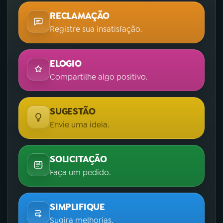
RECLAMAÇÃO
Registre sua insatisfação.
ELOGIO
Compartilhe algo positivo.
SUGESTÃO
Envie uma ideia.
SOLICITAÇÃO
Faça um pedido.
SIMPLIFIQUE
Sugira melhorias.