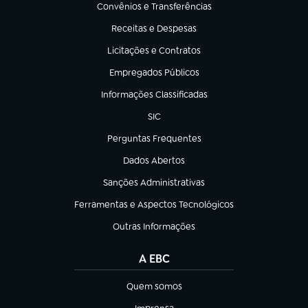
Convênios e Transferências
(abre em nova aba)
Receitas e Despesas
(abre em nova aba)
Licitações e Contratos
(abre em nova aba)
Empregados Públicos
(abre em nova aba)
Informações Classificadas
(abre em nova aba)
SIC
(abre em nova aba)
Perguntas Frequentes
(abre em nova aba)
Dados Abertos
(abre em nova aba)
Sanções Administrativas
(abre em nova aba)
Ferramentas e Aspectos Tecnológicos
(abre em nova aba)
Outras Informações
(abre em nova aba)
A EBC
Quem somos
(abre em nova aba)