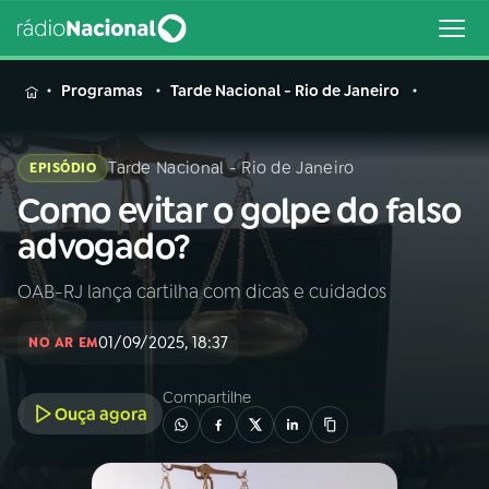
MENU
Programas
Tarde Nacional - Rio de Janeiro
Tarde Nacional - Rio de Janeiro
EPISÓDIO
Como evitar o golpe do falso
Buscar
na
advogado?
Rádio
Buscar
Nacional
OAB-RJ lança cartilha com dicas e cuidados
AO VIVO
01/09/2025, 18:37
NO AR EM
01
INÍCIO
Compartilhe
Ouça agora
02
A RÁDIO