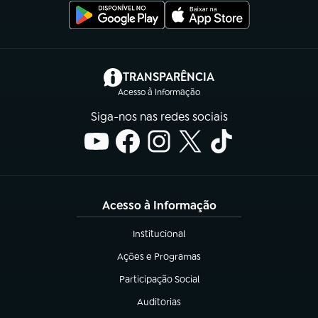
(abre em nova aba)
TRANSPARÊNCIA
Acesso à Informação
Siga-nos nas redes sociais
Acesso à Informação
Institucional
(abre em nova aba)
Ações e Programas
(abre em nova aba)
Participação Social
(abre em nova aba)
Auditorias
(abre em nova aba)