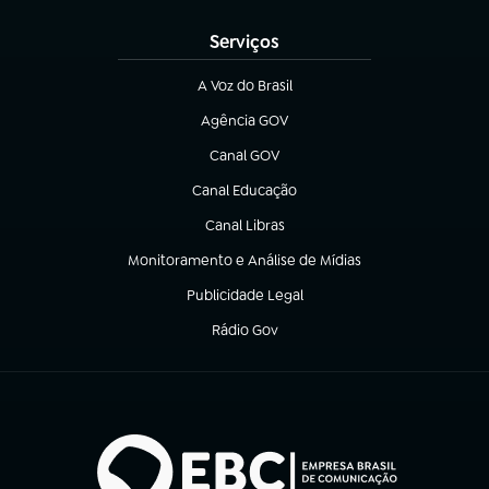
Serviços
A Voz do Brasil
(abre em nova aba)
Agência GOV
(abre em nova aba)
Canal GOV
(abre em nova aba)
Canal Educação
(abre em nova aba)
Canal Libras
(abre em nova aba)
Monitoramento e Análise de Mídias
(abre em nova aba)
Publicidade Legal
(abre em nova aba)
Rádio Gov
(abre em nova aba)