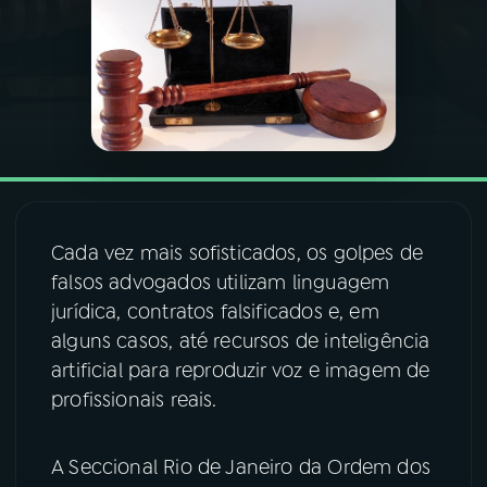
03
PROGRAMAÇÃO
04
PROGRAMAS
05
PODCASTS
Cada vez mais sofisticados, os golpes de
06
VIDEOCASTS
falsos advogados utilizam linguagem
jurídica, contratos falsificados e, em
alguns casos, até recursos de inteligência
07
ÚLTIMAS
artificial para reproduzir voz e imagem de
profissionais reais.
08
FESTIVAL DE MÚSICA
A Seccional Rio de Janeiro da Ordem dos
ACOMPANHE A RÁDIO NACIONAL