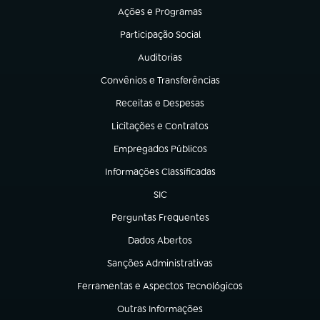
Ações e Programas
(abre em nova aba)
Participação Social
(abre em nova aba)
Auditorias
(abre em nova aba)
Convênios e Transferências
(abre em nova aba)
Receitas e Despesas
(abre em nova aba)
Licitações e Contratos
(abre em nova aba)
Empregados Públicos
(abre em nova aba)
Informações Classificadas
(abre em nova aba)
SIC
(abre em nova aba)
Perguntas Frequentes
(abre em nova aba)
Dados Abertos
(abre em nova aba)
Sanções Administrativas
(abre em nova aba)
Ferramentas e Aspectos Tecnológicos
(abre em nova aba)
Outras Informações
(abre em nova aba)