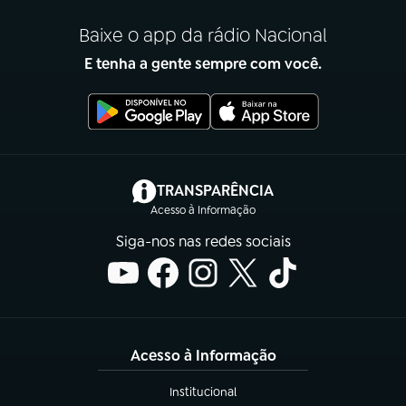
Baixe o app da rádio Nacional
E tenha a gente sempre com você.
(abre em nova aba)
TRANSPARÊNCIA
Acesso à Informação
Siga-nos nas redes sociais
Acesso à Informação
Institucional
(abre em nova aba)