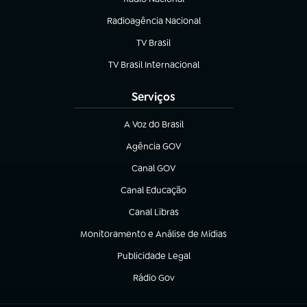
Radioagência Nacional
(abre em nova aba)
TV Brasil
(abre em nova aba)
TV Brasil Internacional
(abre em nova aba)
Serviços
A Voz do Brasil
(abre em nova aba)
Agência GOV
(abre em nova aba)
Canal GOV
(abre em nova aba)
Canal Educação
(abre em nova aba)
Canal Libras
(abre em nova aba)
Monitoramento e Análise de Mídias
(abre em nova aba)
Publicidade Legal
(abre em nova aba)
Rádio Gov
(abre em nova aba)