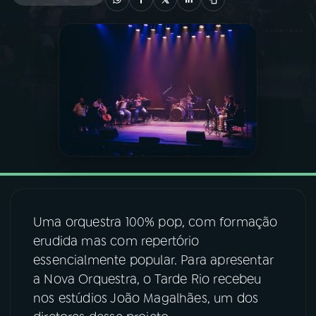
03
PROGRAMAÇÃO
04
PROGRAMAS
05
PODCASTS
06
VIDEOCASTS
Uma orquestra 100% pop, com formação
07
ÚLTIMAS
erudida mas com repertório
essencialmente popular. Para apresentar
08
FESTIVAL DE MÚSICA
a Nova Orquestra, o Tarde Rio recebeu
nos estúdios João Magalhães, um dos
ACOMPANHE A RÁDIO NACIONAL