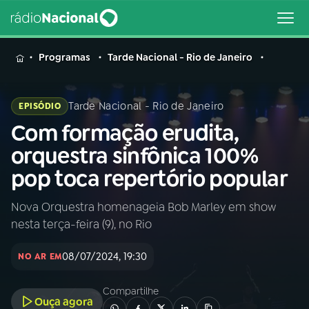
MENU
Programas
Tarde Nacional - Rio de Janeiro
Tarde Nacional - Rio de Janeiro
EPISÓDIO
Com formação erudita,
Buscar
na
orquestra sinfônica 100%
Rádio
Buscar
pop toca repertório popular
Nacional
Nova Orquestra homenageia Bob Marley em show
AO VIVO
nesta terça-feira (9), no Rio
01
INÍCIO
08/07/2024, 19:30
NO AR EM
Compartilhe
02
A RÁDIO
Ouça agora