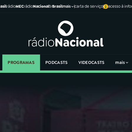
asil
rádio
MEC
rádio
Nacional
tv
Brasil
carta de serviço
acesso à inf
mais
PROGRAMAS
PODCASTS
VIDEOCASTS
mais