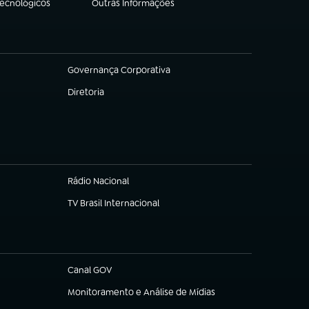
Tecnológicos
Outras Informações
(abre em nova aba)
Governança Corporativa
(abre em nova aba)
Diretoria
(abre em nova aba)
Rádio Nacional
TV Brasil Internacional
(abre em nova aba)
Canal GOV
(abre em nova aba)
Monitoramento e Análise de Mídias
(abre em nova aba)