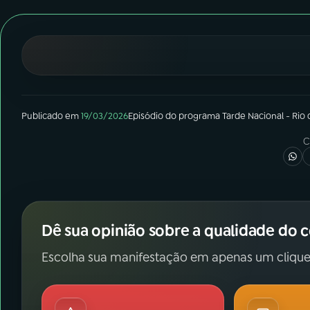
07
ÚLTIMAS
08
FESTIVAL DE MÚSICA
ACOMPANHE A RÁDIO NACIONAL
Publicado em
19/03/2026
Episódio
do programa
Tarde Nacional - Rio 
YouTube
Facebook
C
Instagram
X
TikTok
Dê sua opinião sobre a qualidade do 
Escolha sua manifestação em apenas um clique