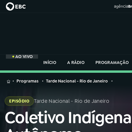
agência
Br
AO VIVO
INÍCIO
A RÁDIO
PROGRAMAÇÃO
MENU
Programas
Tarde Nacional - Rio de Janeiro
Buscar
na
Tarde Nacional - Rio de Janeiro
EPISÓDIO
Rádio
Buscar
Nacional
Coletivo Indígena
Buscar
na
Rádio
AO VIVO