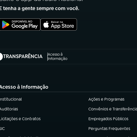
E tenha a gente sempre com você.
Acesso à
TRANSPARÊNCIA
abre em nova aba)
Informação
Acesso à Informação
Institucional
Ações e Programas
(abre em nova aba)
(abre em nova aba)
Auditorias
Convênios e Transferênci
(abre em nova aba)
(abre em nova aba)
Licitações e Contratos
Empregados Públicos
(abre em nova aba)
(abre em nova aba)
SIC
Perguntas Frequentes
(abre em nova aba)
(abre em nova aba)