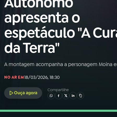
Autônomo
Nacional
apresenta o
01
INÍCIO
espetáculo "A Cur
02
A RÁDIO
da Terra"
03
PROGRAMAÇÃO
A montagem acompanha a personagem Moína em 
04
PROGRAMAS
18/03/2026, 18:30
NO AR EM
05
PODCASTS
Compartilhe
Ouça agora
06
VIDEOCASTS