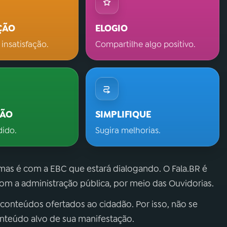
ÇÃO
ELOGIO
 insatisfação.
Compartilhe algo positivo.
ÇÃO
SIMPLIFIQUE
dido.
Sugira melhorias.
 mas é com a EBC que estará dialogando. O Fala.BR é
m a administração pública, por meio das Ouvidorias.
 conteúdos ofertados ao cidadão. Por isso, não se
onteúdo alvo de sua manifestação.