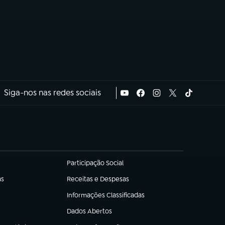
Siga-nos nas redes sociais
Participação Social
(abre em nova aba)
as
Receitas e Despesas
(abre em nova aba)
Informações Classificadas
(abre em nova aba)
Dados Abertos
(abre em nova aba)