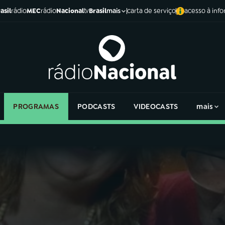
asil
rádio
MEC
rádio
Nacional
tv
Brasil
carta de serviço
acesso à inf
mais
PROGRAMAS
PODCASTS
VIDEOCASTS
mais