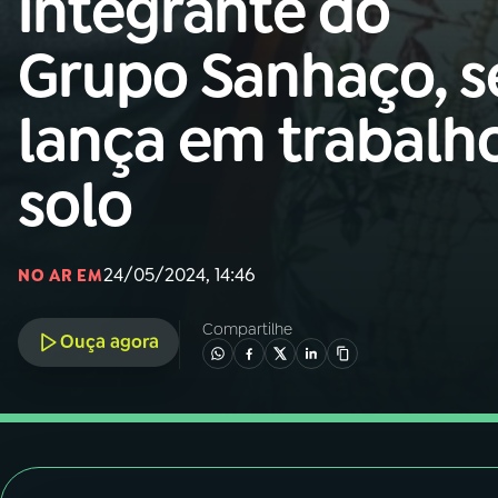
integrante do
Nacional
Grupo Sanhaço, s
01
INÍCIO
lança em trabalh
02
A RÁDIO
solo
03
PROGRAMAÇÃO
24/05/2024, 14:46
NO AR EM
04
PROGRAMAS
Compartilhe
Ouça agora
05
PODCASTS
06
VIDEOCASTS