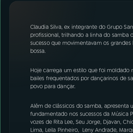
07
ÚLTIMAS
08
FESTIVAL DE MÚSICA
Claudia Silva, ex integrante do Grupo Sa
profissional, trilhando a linha do samba 
ACOMPANHE A RÁDIO NACIONAL
sucesso que movimentavam os grandes ba
bossa.
YouTube
Facebook
Instagram
X
Hoje carrega um estilo que foi moldado 
bailes frequentados por dançarinos de s
TikTok
povo para dançar.
Além de clássicos do samba, apresenta 
fundamentado nos sucessos da Música Pop
vozes de Rita Lee, Seu Jorge, Djavan, Ch
Lima, Leila Pinheiro, Leny Andrade, Marqu