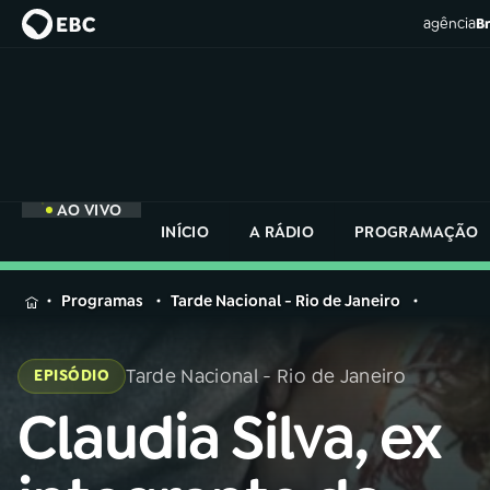
agência
Br
AO VIVO
INÍCIO
A RÁDIO
PROGRAMAÇÃO
MENU
Programas
Tarde Nacional - Rio de Janeiro
Buscar
na
Tarde Nacional - Rio de Janeiro
EPISÓDIO
Rádio
Buscar
Nacional
Claudia Silva, ex
Buscar
na
Rádio
AO VIVO