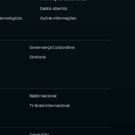
(abre em nova aba)
Dados Abertos
(abre em nova aba)
Tecnológicos
Outras Informações
(abre em nova aba)
Governança Corporativa
(abre em nova aba)
Diretoria
(abre em nova aba)
Rádio Nacional
TV Brasil Internacional
(abre em nova aba)
Canal GOV