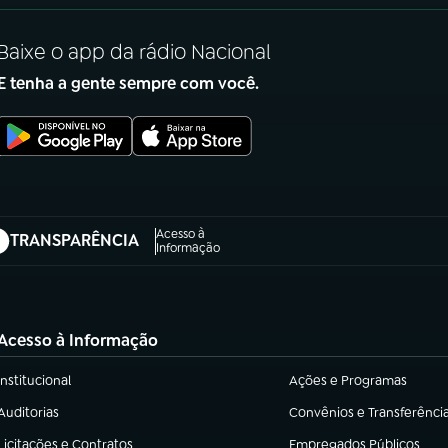
Baixe o app da rádio Nacional
E tenha a gente sempre com você.
Acesso à
TRANSPARÊNCIA
abre em nova aba)
Informação
Acesso à Informação
Institucional
Ações e Programas
(abre em nova aba)
(abre em nova aba)
Auditorias
Convênios e Transferênci
(abre em nova aba)
(abre em nova aba)
Licitações e Contratos
Empregados Públicos