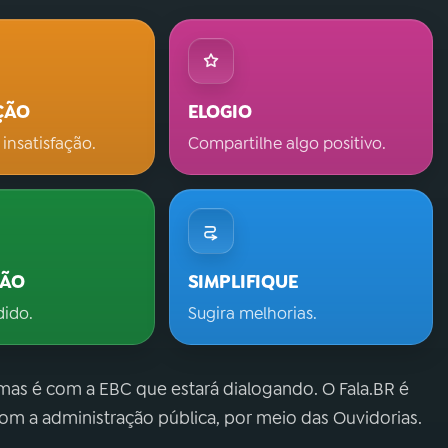
ÇÃO
ELOGIO
 insatisfação.
Compartilhe algo positivo.
ÇÃO
SIMPLIFIQUE
dido.
Sugira melhorias.
 mas é com a EBC que estará dialogando. O Fala.BR é
m a administração pública, por meio das Ouvidorias.