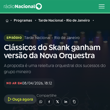
MENU
Programas
Tarde Nacional - Rio de Janeiro
Tarde Nacional - Rio de Janeiro
EPISÓDIO
Clássicos do Skank ganham
Buscar
na
versão da Nova Orquestra
Rádio
Buscar
Nacional
A proposta é uma releitura orquestral dos sucessos do
grupo mineiro
AO VIVO
08/04/2026, 18:12
NO AR EM
01
INÍCIO
Compartilhe
Ouça agora
02
A RÁDIO