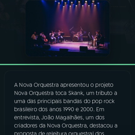
03
PROGRAMAÇÃO
04
PROGRAMAS
05
PODCASTS
06
VIDEOCASTS
A Nova Orquestra apresentou o projeto
Nova Orquestra toca Skank, um tributo a
07
ÚLTIMAS
uma das principais bandas do pop rock
brasileiro dos anos 1990 e 2000. Em
08
FESTIVAL DE MÚSICA
entrevista, João Magalhães, um dos
criadores da Nova Orquestra, destacou a
proposta de releitura orquestral dos
ACOMPANHE A RÁDIO NACIONAL