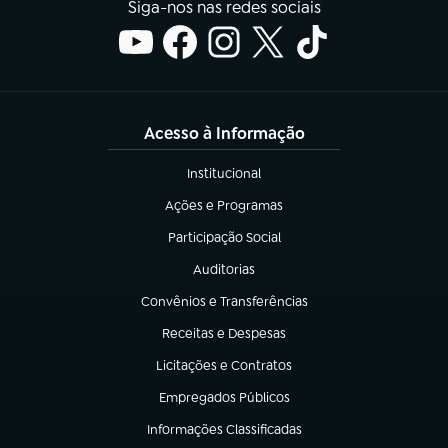
Siga-nos nas redes sociais
Acesso à Informação
Institucional
(abre em nova aba)
Ações e Programas
(abre em nova aba)
Participação Social
(abre em nova aba)
Auditorias
(abre em nova aba)
Convênios e Transferências
(abre em nova aba)
Receitas e Despesas
(abre em nova aba)
Licitações e Contratos
(abre em nova aba)
Empregados Públicos
(abre em nova aba)
Informações Classificadas
(abre em nova aba)