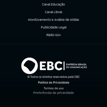
Canal Educação
(abre em nova aba)
Canal Libras
(abre em nova aba)
Monitoramento e Análise de Mídias
(abre em nova aba)
Publicidade Legal
(abre em nova aba)
Rádio Gov
(abre em nova aba)
© Todos os direitos reservados pela EBC
Política de Privacidade
(abre em nova aba)
Termos de uso
(abre em nova aba)
Preferências de privacidade