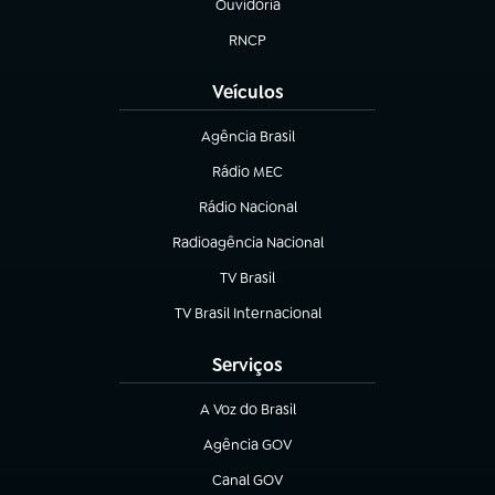
Ouvidoria
(abre em nova aba)
RNCP
(abre em nova aba)
Veículos
Agência Brasil
(abre em nova aba)
Rádio MEC
(abre em nova aba)
Rádio Nacional
Radioagência Nacional
(abre em nova aba)
TV Brasil
(abre em nova aba)
TV Brasil Internacional
(abre em nova aba)
Serviços
A Voz do Brasil
(abre em nova aba)
Agência GOV
(abre em nova aba)
Canal GOV
(abre em nova aba)