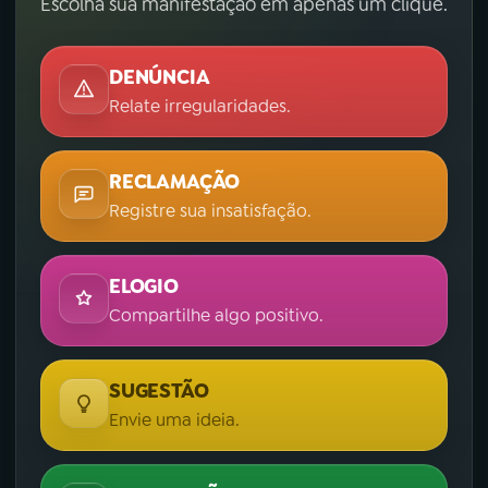
Escolha sua manifestação em apenas um clique.
DENÚNCIA
Relate irregularidades.
RECLAMAÇÃO
Registre sua insatisfação.
ELOGIO
Compartilhe algo positivo.
SUGESTÃO
Envie uma ideia.