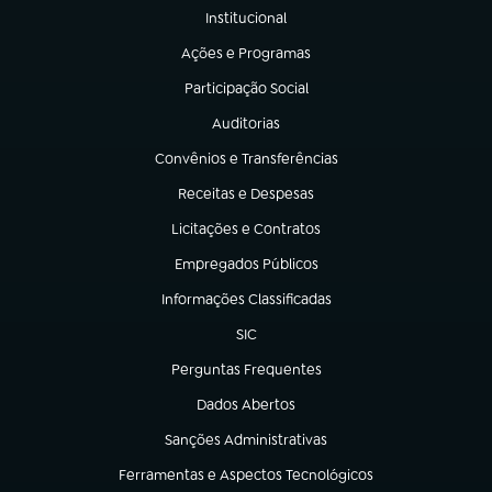
Institucional
(abre em nova aba)
Ações e Programas
(abre em nova aba)
Participação Social
(abre em nova aba)
Auditorias
(abre em nova aba)
Convênios e Transferências
(abre em nova aba)
Receitas e Despesas
(abre em nova aba)
Licitações e Contratos
(abre em nova aba)
Empregados Públicos
(abre em nova aba)
Informações Classificadas
(abre em nova aba)
SIC
(abre em nova aba)
Perguntas Frequentes
(abre em nova aba)
Dados Abertos
(abre em nova aba)
Sanções Administrativas
(abre em nova aba)
Ferramentas e Aspectos Tecnológicos
(abre em nova aba)