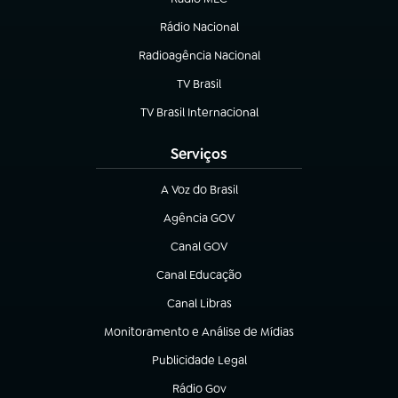
(abre em nova aba)
Rádio Nacional
Radioagência Nacional
(abre em nova aba)
TV Brasil
(abre em nova aba)
TV Brasil Internacional
(abre em nova aba)
Serviços
A Voz do Brasil
(abre em nova aba)
Agência GOV
(abre em nova aba)
Canal GOV
(abre em nova aba)
Canal Educação
(abre em nova aba)
Canal Libras
(abre em nova aba)
Monitoramento e Análise de Mídias
(abre em nova aba)
Publicidade Legal
(abre em nova aba)
Rádio Gov
(abre em nova aba)