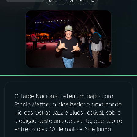
03
PROGRAMAÇÃO
04
PROGRAMAS
05
PODCASTS
06
VIDEOCASTS
O Tarde Nacional bateu um papo com
07
ÚLTIMAS
Stenio Mattos, o idealizador e produtor do
Rio das Ostras Jazz e Blues Festival, sobre
08
FESTIVAL DE MÚSICA
a edição deste ano de evento, que ocorre
entre os dias 30 de maio e 2 de junho.
ACOMPANHE A RÁDIO NACIONAL