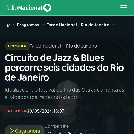
MENU
Programas
Tarde Nacional - Rio de Janeiro
Tarde Nacional - Rio de Janeiro
EPISÓDIO
Circuito de Jazz & Blues
Buscar
na
percorre seis cidades do Rio
Rádio
Buscar
de Janeiro
Nacional
Idealizador do festival de Rio das Ostras comenta as
AO VIVO
atividades realizadas no estado
01
INÍCIO
30/05/2024, 18:07
NO AR EM
Compartilhe
02
A RÁDIO
Ouça agora