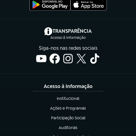
(abre em nova aba)
TRANSPARÊNCIA
Acesso à Informação
Siga-nos nas redes sociais
Acesso à Informação
Institucional
(abre em nova aba)
Ações e Programas
(abre em nova aba)
Participação Social
(abre em nova aba)
Auditorias
(abre em nova aba)