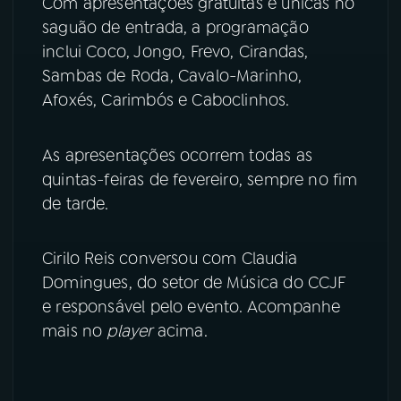
Com apresentações gratuitas e únicas no
saguão de entrada, a programação
YouTube
Facebook
inclui Coco, Jongo, Frevo, Cirandas,
Sambas de Roda, Cavalo-Marinho,
Instagram
X
Afoxés, Carimbós e Caboclinhos.
TikTok
As apresentações ocorrem todas as
quintas-feiras de fevereiro, sempre no fim
de tarde.
Cirilo Reis conversou com Claudia
Domingues, do setor de Música do CCJF
e responsável pelo evento. Acompanhe
mais no
player
acima.