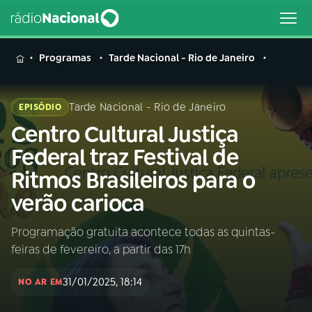
MENU
Programas
Tarde Nacional - Rio de Janeiro
Tarde Nacional - Rio de Janeiro
EPISÓDIO
Centro Cultural Justiça
Buscar
na
Federal traz Festival de
Rádio
Buscar
Ritmos Brasileiros para o
Nacional
verão carioca
AO VIVO
Programação gratuita acontece todas as quintas-
feiras de fevereiro, a partir das 17h
01
INÍCIO
31/01/2025, 18:14
NO AR EM
02
A RÁDIO