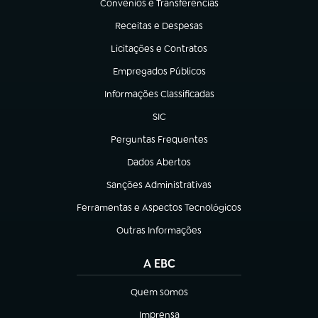
Convênios e Transferências
(abre em nova aba)
Receitas e Despesas
(abre em nova aba)
Licitações e Contratos
(abre em nova aba)
Empregados Públicos
(abre em nova aba)
Informações Classificadas
(abre em nova aba)
SIC
(abre em nova aba)
Perguntas Frequentes
(abre em nova aba)
Dados Abertos
(abre em nova aba)
Sanções Administrativas
(abre em nova aba)
Ferramentas e Aspectos Tecnológicos
(abre em nova aba)
Outras Informações
(abre em nova aba)
A EBC
Quem somos
(abre em nova aba)
Imprensa