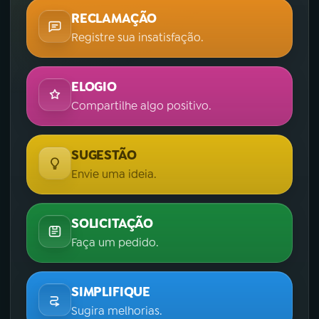
RECLAMAÇÃO
Registre sua insatisfação.
ELOGIO
Compartilhe algo positivo.
SUGESTÃO
Envie uma ideia.
SOLICITAÇÃO
Faça um pedido.
SIMPLIFIQUE
Sugira melhorias.