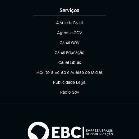
Serviços
A Voz do Brasil
(abre em nova aba)
Agência GOV
(abre em nova aba)
Canal GOV
(abre em nova aba)
Canal Educação
(abre em nova aba)
Canal Libras
(abre em nova aba)
Monitoramento e Análise de Mídias
(abre em nova aba)
Publicidade Legal
(abre em nova aba)
Rádio Gov
(abre em nova aba)