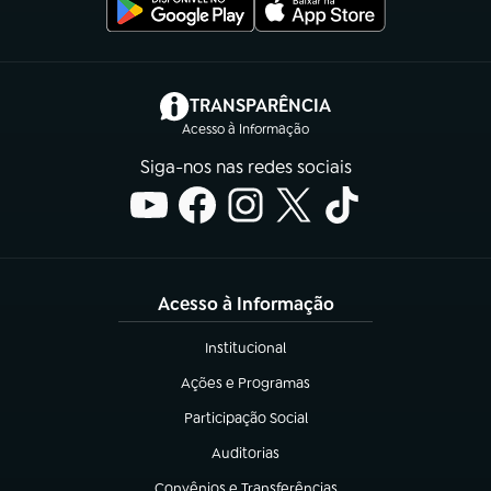
(abre em nova aba)
TRANSPARÊNCIA
Acesso à Informação
Siga-nos nas redes sociais
Acesso à Informação
Institucional
(abre em nova aba)
Ações e Programas
(abre em nova aba)
Participação Social
(abre em nova aba)
Auditorias
(abre em nova aba)
Convênios e Transferências