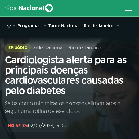
MENU
Programas
Tarde Nacional - Rio de Janeiro
Tarde Nacional - Rio de Janeiro
EPISÓDIO
Cardiologista alerta para as
Buscar
na
principais doenças
Rádio
Buscar
cardiovasculares causadas
Nacional
pelo diabetes
AO VIVO
Saiba como minimizar os excessos alimentares e
seguir uma rotina de exercícios
01
INÍCIO
02/07/2024, 19:05
NO AR EM
02
A RÁDIO