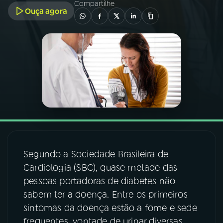
Compartilhe
Ouça agora
03
PROGRAMAÇÃO
04
PROGRAMAS
05
PODCASTS
06
VIDEOCASTS
Segundo a Sociedade Brasileira de
07
ÚLTIMAS
Cardiologia (SBC), quase metade das
pessoas portadoras de diabetes não
08
FESTIVAL DE MÚSICA
sabem ter a doença. Entre os primeiros
sintomas da doença estão a fome e sede
ACOMPANHE A RÁDIO NACIONAL
frequentes, vontade de urinar diversas