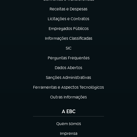
(abre em nova aba)
Receitas e Despesas
(abre em nova aba)
Licitações e Contratos
(abre em nova aba)
Empregados Públicos
(abre em nova aba)
Informações Classificadas
(abre em nova aba)
SIC
(abre em nova aba)
Perguntas Frequentes
(abre em nova aba)
Dados Abertos
(abre em nova aba)
Sanções Administrativas
(abre em nova aba)
Ferramentas e Aspectos Tecnológicos
(abre em nova aba)
Outras Informações
(abre em nova aba)
A EBC
Quem somos
(abre em nova aba)
Imprensa
(abre em nova aba)