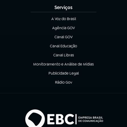
Serviços
A Voz do Brasil
(abre em nova aba)
Agência GOV
(abre em nova aba)
Canal GOV
(abre em nova aba)
Canal Educação
(abre em nova aba)
Canal Libras
(abre em nova aba)
Monitoramento e Análise de Mídias
(abre em nova aba)
Publicidade Legal
(abre em nova aba)
Rádio Gov
(abre em nova aba)