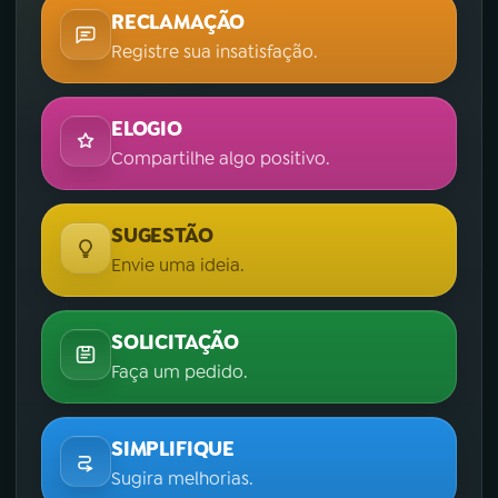
RECLAMAÇÃO
Registre sua insatisfação.
ELOGIO
Compartilhe algo positivo.
SUGESTÃO
Envie uma ideia.
SOLICITAÇÃO
Faça um pedido.
SIMPLIFIQUE
Sugira melhorias.