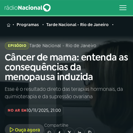
MENU
Programas
Tarde Nacional - Rio de Janeiro
Tarde Nacional - Rio de Janeiro
EPISÓDIO
Câncer de mama: entenda as
Buscar
na
consequências da
Rádio
Buscar
menopausa induzida
Nacional
Esse é o resultado direto das terapias hormonais, da
AO VIVO
quimioterapia e da supressão ovariana
01
INÍCIO
10/11/2025, 21:00
NO AR EM
Compartilhe
02
A RÁDIO
Ouça agora