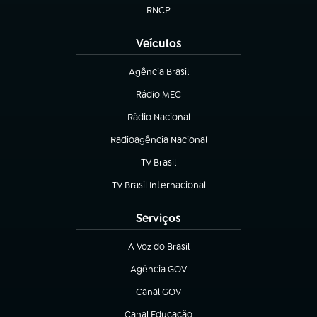
RNCP
(abre em nova aba)
Veículos
Agência Brasil
(abre em nova aba)
Rádio MEC
(abre em nova aba)
Rádio Nacional
Radioagência Nacional
(abre em nova aba)
TV Brasil
(abre em nova aba)
TV Brasil Internacional
(abre em nova aba)
Serviços
A Voz do Brasil
(abre em nova aba)
Agência GOV
(abre em nova aba)
Canal GOV
(abre em nova aba)
Canal Educação