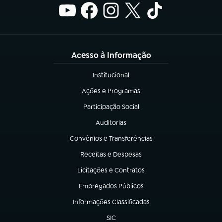
Acesso à Informação
Institucional
(abre em nova aba)
Ações e Programas
(abre em nova aba)
Participação Social
(abre em nova aba)
Auditorias
(abre em nova aba)
Convênios e Transferências
(abre em nova aba)
Receitas e Despesas
(abre em nova aba)
Licitações e Contratos
(abre em nova aba)
Empregados Públicos
(abre em nova aba)
Informações Classificadas
(abre em nova aba)
SIC
(abre em nova aba)