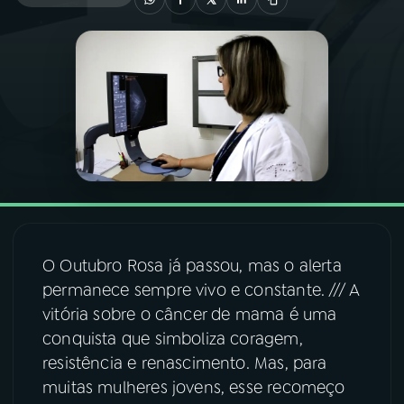
03
PROGRAMAÇÃO
04
PROGRAMAS
05
PODCASTS
06
VIDEOCASTS
O Outubro Rosa já passou, mas o alerta
07
ÚLTIMAS
permanece sempre vivo e constante. /// A
vitória sobre o câncer de mama é uma
conquista que simboliza coragem,
08
FESTIVAL DE MÚSICA
resistência e renascimento. Mas, para
muitas mulheres jovens, esse recomeço
ACOMPANHE A RÁDIO NACIONAL