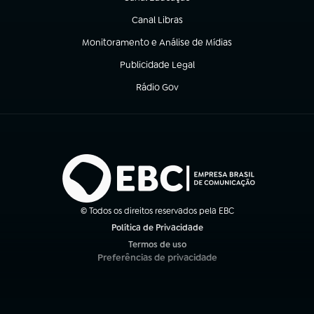
(abre em nova aba)
Canal Libras
(abre em nova aba)
Monitoramento e Análise de Mídias
(abre em nova aba)
Publicidade Legal
(abre em nova aba)
Rádio Gov
(abre em nova aba)
© Todos os direitos reservados pela EBC
Política de Privacidade
(abre em nova aba)
Termos de uso
(abre em nova aba)
Preferências de privacidade