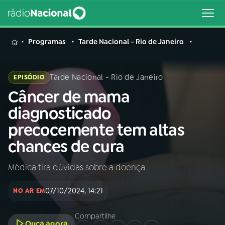
MENU
Programas
Tarde Nacional - Rio de Janeiro
Tarde Nacional - Rio de Janeiro
EPISÓDIO
Câncer de mama
Buscar
na
diagnosticado
Rádio
Buscar
precocemente tem altas
Nacional
chances de cura
AO VIVO
Médica tira dúvidas sobre a doença
01
INÍCIO
07/10/2024, 14:21
NO AR EM
02
A RÁDIO
Compartilhe
Ouça agora