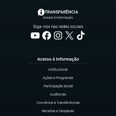
(abre em nova aba)
TRANSPARÊNCIA
Acesso à Informação
Siga-nos nas redes sociais
Acesso à Informação
Institucional
(abre em nova aba)
Ações e Programas
(abre em nova aba)
Participação Social
(abre em nova aba)
Auditorias
(abre em nova aba)
Convênios e Transferências
(abre em nova aba)
Receitas e Despesas
(abre em nova aba)