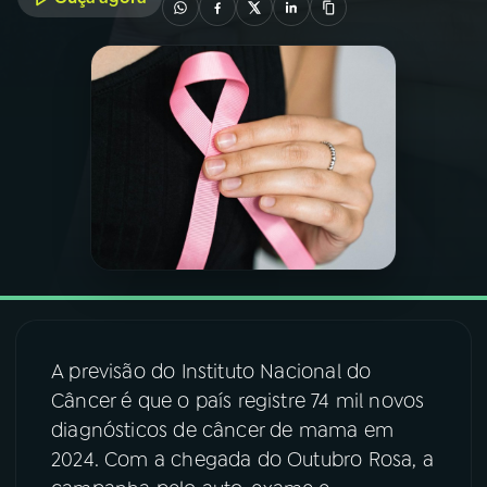
03
PROGRAMAÇÃO
04
PROGRAMAS
05
PODCASTS
06
VIDEOCASTS
07
ÚLTIMAS
A previsão do Instituto Nacional do
Câncer é que o país registre 74 mil novos
08
FESTIVAL DE MÚSICA
diagnósticos de câncer de mama em
2024. Com a chegada do Outubro Rosa, a
ACOMPANHE A RÁDIO NACIONAL