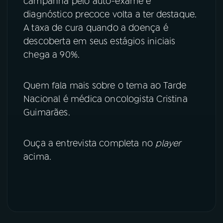
campanha pelo auto-exame e
diagnóstico precoce volta a ter destaque.
YouTube
Facebook
A taxa de cura quando a doença é
descoberta em seus estágios iniciais
Instagram
X
chega a 90%.
TikTok
Quem fala mais sobre o tema ao Tarde
Nacional é médica oncologista Cristina
Guimarães.
Ouça a entrevista completa no
player
acima.