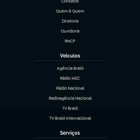
Contatos
(abre em nova aba)
Quem é Quem
(abre em nova aba)
Diretoria
(abre em nova aba)
Ouvidoria
(abre em nova aba)
RNCP
(abre em nova aba)
Veículos
Agência Brasil
(abre em nova aba)
Rádio MEC
(abre em nova aba)
Rádio Nacional
Radioagência Nacional
(abre em nova aba)
TV Brasil
(abre em nova aba)
TV Brasil Internacional
(abre em nova aba)
Serviços