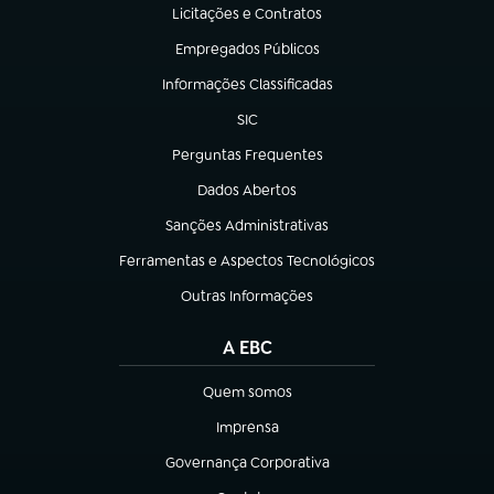
Licitações e Contratos
(abre em nova aba)
Empregados Públicos
(abre em nova aba)
Informações Classificadas
(abre em nova aba)
SIC
(abre em nova aba)
Perguntas Frequentes
(abre em nova aba)
Dados Abertos
(abre em nova aba)
Sanções Administrativas
(abre em nova aba)
Ferramentas e Aspectos Tecnológicos
(abre em nova aba)
Outras Informações
(abre em nova aba)
A EBC
Quem somos
(abre em nova aba)
Imprensa
(abre em nova aba)
Governança Corporativa
(abre em nova aba)