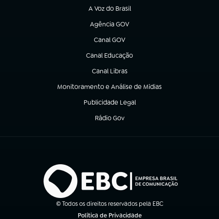
A Voz do Brasil
(abre em nova aba)
Agência GOV
(abre em nova aba)
Canal GOV
(abre em nova aba)
Canal Educação
(abre em nova aba)
Canal Libras
(abre em nova aba)
Monitoramento e Análise de Mídias
(abre em nova aba)
Publicidade Legal
(abre em nova aba)
Rádio Gov
(abre em nova aba)
© Todos os direitos reservados pela EBC
Política de Privacidade