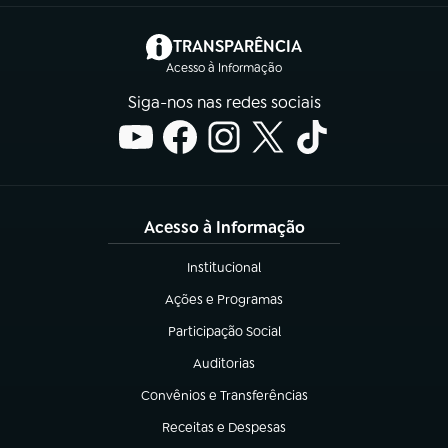
(abre em nova aba)
TRANSPARÊNCIA
Acesso à Informação
Siga-nos nas redes sociais
Acesso à Informação
Institucional
(abre em nova aba)
Ações e Programas
(abre em nova aba)
Participação Social
(abre em nova aba)
Auditorias
(abre em nova aba)
Convênios e Transferências
(abre em nova aba)
Receitas e Despesas
(abre em nova aba)