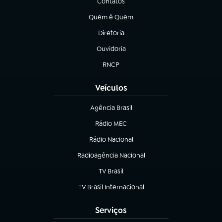
Contatos
(abre em nova aba)
Quem é Quem
(abre em nova aba)
Diretoria
(abre em nova aba)
Ouvidoria
(abre em nova aba)
RNCP
(abre em nova aba)
Veículos
Agência Brasil
(abre em nova aba)
Rádio MEC
(abre em nova aba)
Rádio Nacional
Radioagência Nacional
(abre em nova aba)
TV Brasil
(abre em nova aba)
TV Brasil Internacional
(abre em nova aba)
Serviços