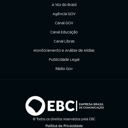
A Voz do Brasil
(abre em nova aba)
Agência GOV
(abre em nova aba)
Canal GOV
(abre em nova aba)
Canal Educação
(abre em nova aba)
Canal Libras
(abre em nova aba)
Monitoramento e Análise de Mídias
(abre em nova aba)
Publicidade Legal
(abre em nova aba)
Rádio Gov
(abre em nova aba)
© Todos os direitos reservados pela EBC
Política de Privacidade