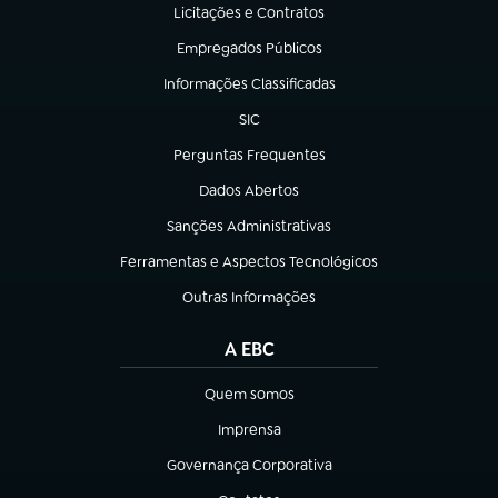
Licitações e Contratos
(abre em nova aba)
Empregados Públicos
(abre em nova aba)
Informações Classificadas
(abre em nova aba)
SIC
(abre em nova aba)
Perguntas Frequentes
(abre em nova aba)
Dados Abertos
(abre em nova aba)
Sanções Administrativas
(abre em nova aba)
Ferramentas e Aspectos Tecnológicos
(abre em nova aba)
Outras Informações
(abre em nova aba)
A EBC
Quem somos
(abre em nova aba)
Imprensa
(abre em nova aba)
Governança Corporativa
(abre em nova aba)