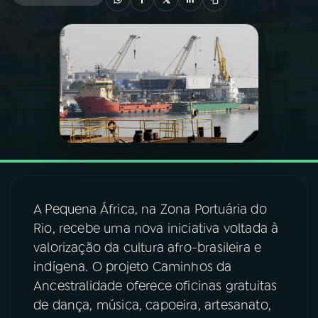
03
PROGRAMAÇÃO
04
PROGRAMAS
05
PODCASTS
06
VIDEOCASTS
A Pequena África, na Zona Portuária do
07
ÚLTIMAS
Rio, recebe uma nova iniciativa voltada à
valorização da cultura afro-brasileira e
indígena. O projeto Caminhos da
08
FESTIVAL DE MÚSICA
Ancestralidade oferece oficinas gratuitas
de dança, música, capoeira, artesanato,
ACOMPANHE A RÁDIO NACIONAL