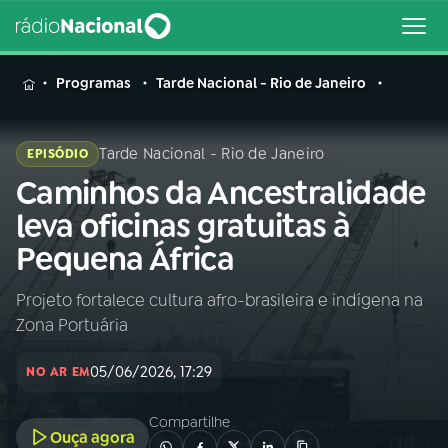
MENU
Programas
Tarde Nacional - Rio de Janeiro
Tarde Nacional - Rio de Janeiro
EPISÓDIO
Caminhos da Ancestralidade
Buscar
na
leva oficinas gratuitas à
Rádio
Buscar
Pequena África
Nacional
Projeto fortalece cultura afro-brasileira e indígena na
AO VIVO
Zona Portuária
01
INÍCIO
05/06/2026, 17:29
NO AR EM
Compartilhe
02
A RÁDIO
Ouça agora