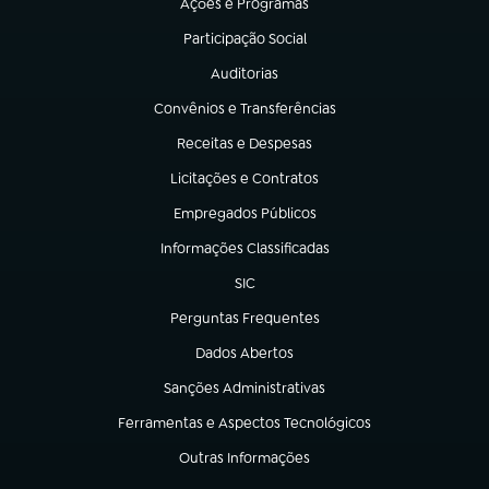
Ações e Programas
(abre em nova aba)
Participação Social
(abre em nova aba)
Auditorias
(abre em nova aba)
Convênios e Transferências
(abre em nova aba)
Receitas e Despesas
(abre em nova aba)
Licitações e Contratos
(abre em nova aba)
Empregados Públicos
(abre em nova aba)
Informações Classificadas
(abre em nova aba)
SIC
(abre em nova aba)
Perguntas Frequentes
(abre em nova aba)
Dados Abertos
(abre em nova aba)
Sanções Administrativas
(abre em nova aba)
Ferramentas e Aspectos Tecnológicos
(abre em nova aba)
Outras Informações
(abre em nova aba)