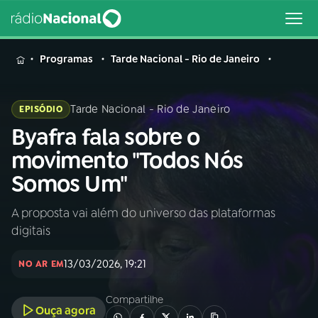
MENU
Programas
Tarde Nacional - Rio de Janeiro
Tarde Nacional - Rio de Janeiro
EPISÓDIO
Byafra fala sobre o
Buscar
na
movimento "Todos Nós
Rádio
Buscar
Somos Um"
Nacional
A proposta vai além do universo das plataformas
AO VIVO
digitais
01
INÍCIO
13/03/2026, 19:21
NO AR EM
Compartilhe
02
A RÁDIO
Ouça agora