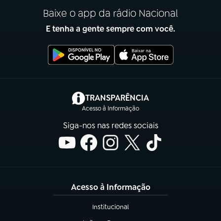
Baixe o app da rádio Nacional
E tenha a gente sempre com você.
(abre em nova aba)
TRANSPARÊNCIA
Acesso à Informação
Siga-nos nas redes sociais
Acesso à Informação
Institucional
(abre em nova aba)