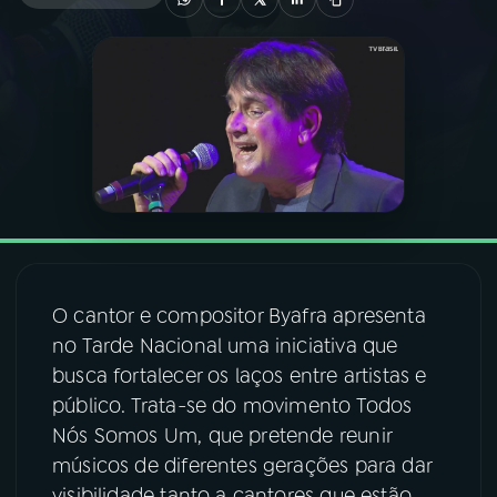
03
PROGRAMAÇÃO
04
PROGRAMAS
05
PODCASTS
06
VIDEOCASTS
O cantor e compositor Byafra apresenta
no Tarde Nacional uma iniciativa que
07
ÚLTIMAS
busca fortalecer os laços entre artistas e
público. Trata-se do movimento Todos
08
FESTIVAL DE MÚSICA
Nós Somos Um, que pretende reunir
músicos de diferentes gerações para dar
ACOMPANHE A RÁDIO NACIONAL
visibilidade tanto a cantores que estão