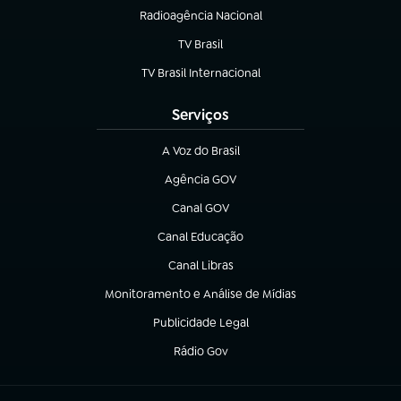
Radioagência Nacional
(abre em nova aba)
TV Brasil
(abre em nova aba)
TV Brasil Internacional
(abre em nova aba)
Serviços
A Voz do Brasil
(abre em nova aba)
Agência GOV
(abre em nova aba)
Canal GOV
(abre em nova aba)
Canal Educação
(abre em nova aba)
Canal Libras
(abre em nova aba)
Monitoramento e Análise de Mídias
(abre em nova aba)
Publicidade Legal
(abre em nova aba)
Rádio Gov
(abre em nova aba)