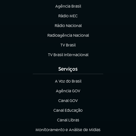
Agência Brasil
(abre em nova aba)
Rádio MEC
(abre em nova aba)
Rádio Nacional
Radioagência Nacional
(abre em nova aba)
TV Brasil
(abre em nova aba)
TV Brasil Internacional
(abre em nova aba)
Serviços
A Voz do Brasil
(abre em nova aba)
Agência GOV
(abre em nova aba)
Canal GOV
(abre em nova aba)
Canal Educação
(abre em nova aba)
Canal Libras
(abre em nova aba)
Monitoramento e Análise de Mídias
(abre em nova aba)