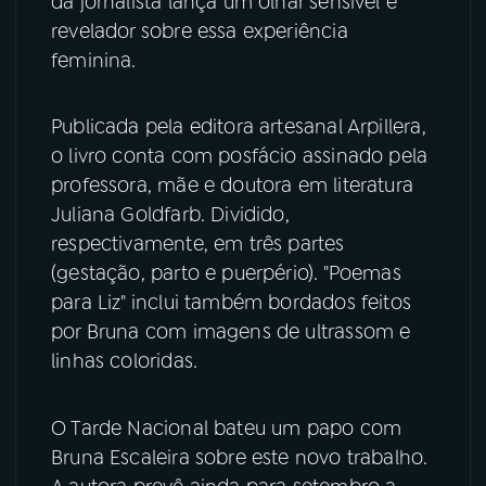
da jornalista lança um olhar sensível e
revelador sobre essa experiência
YouTube
Facebook
feminina.
Instagram
X
Publicada pela editora artesanal Arpillera,
TikTok
o livro conta com posfácio assinado pela
professora, mãe e doutora em literatura
Juliana Goldfarb. Dividido,
respectivamente, em três partes
(gestação, parto e puerpério). "Poemas
para Liz" inclui também bordados feitos
por Bruna com imagens de ultrassom e
linhas coloridas.
O Tarde Nacional bateu um papo com
Bruna Escaleira sobre este novo trabalho.