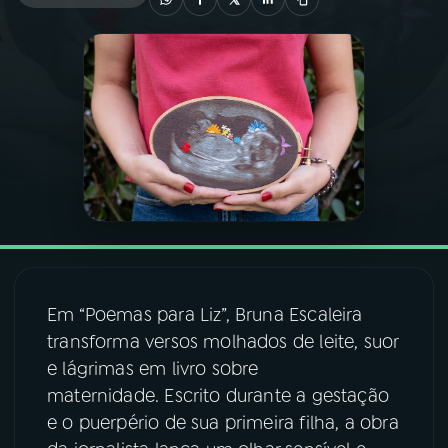
03
PROGRAMAÇÃO
04
PROGRAMAS
05
PODCASTS
06
VIDEOCASTS
Em “Poemas para Liz”, Bruna Escaleira
07
ÚLTIMAS
transforma versos molhados de leite, suor
e lágrimas em livro sobre
08
FESTIVAL DE MÚSICA
maternidade. Escrito durante a gestação
e o puerpério de sua primeira filha, a obra
ACOMPANHE A RÁDIO NACIONAL