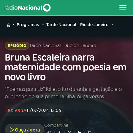
MENU
Programas
Tarde Nacional - Rio de Janeiro
Tarde Nacional - Rio de Janeiro
EPISÓDIO
Bruna Escaleira narra
Buscar
na
maternidade com poesia em
Rádio
Buscar
novo livro
Nacional
“Poemas para Liz” foi escrito durante a gestação e o
AO VIVO
puerpério de sua primeira filha, ouça versos
01
INÍCIO
11/07/2024, 13:06
NO AR EM
Compartilhe
02
A RÁDIO
Ouça agora