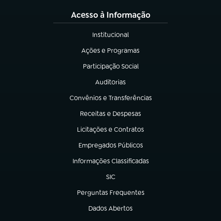
Acesso à Informação
Institucional
(abre em nova aba)
Ações e Programas
(abre em nova aba)
Participação Social
(abre em nova aba)
Auditorias
(abre em nova aba)
Convênios e Transferências
(abre em nova aba)
Receitas e Despesas
(abre em nova aba)
Licitações e Contratos
(abre em nova aba)
Empregados Públicos
(abre em nova aba)
Informações Classificadas
(abre em nova aba)
SIC
(abre em nova aba)
Perguntas Frequentes
(abre em nova aba)
Dados Abertos
(abre em nova aba)