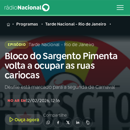
MENU
Programas
Tarde Nacional - Rio de Janeiro
Tarde Nacional - Rio de Janeiro
EPISÓDIO
Bloco do Sargento Pimenta
Buscar
na
volta a ocupar as ruas
Rádio
Buscar
cariocas
Nacional
Desfile está marcado para a segunda de Carnaval
AO VIVO
12/02/2026, 12:16
NO AR EM
01
INÍCIO
Compartilhe
Ouça agora
02
A RÁDIO