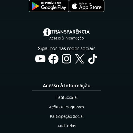
(abre em nova aba)
TRANSPARÊNCIA
Acesso à Informação
Siga-nos nas redes sociais
Acesso à Informação
Institucional
(abre em nova aba)
Ações e Programas
(abre em nova aba)
Participação Social
(abre em nova aba)
Auditorias
(abre em nova aba)