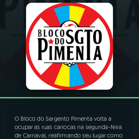
03
PROGRAMAÇÃO
04
PROGRAMAS
05
PODCASTS
06
VIDEOCASTS
07
ÚLTIMAS
08
FESTIVAL DE MÚSICA
O Bloco do Sargento Pimenta volta a
ocupar as ruas cariocas na segunda-feira
de Carnaval, reafirmando seu lugar como
ACOMPANHE A RÁDIO NACIONAL