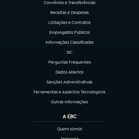
Convênios e Transferências
(abre em nova aba)
Receitas e Despesas
(abre em nova aba)
Licitações e Contratos
(abre em nova aba)
Empregados Públicos
(abre em nova aba)
Informações Classificadas
(abre em nova aba)
SIC
(abre em nova aba)
Perguntas Frequentes
(abre em nova aba)
Dados Abertos
(abre em nova aba)
Sanções Administrativas
(abre em nova aba)
Ferramentas e Aspectos Tecnológicos
(abre em nova aba)
Outras Informações
(abre em nova aba)
A EBC
Quem somos
(abre em nova aba)
Imprensa