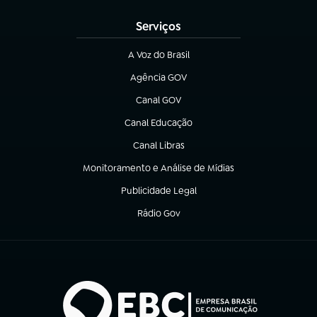
Serviços
A Voz do Brasil
(abre em nova aba)
Agência GOV
(abre em nova aba)
Canal GOV
(abre em nova aba)
Canal Educação
(abre em nova aba)
Canal Libras
(abre em nova aba)
Monitoramento e Análise de Mídias
(abre em nova aba)
Publicidade Legal
(abre em nova aba)
Rádio Gov
(abre em nova aba)