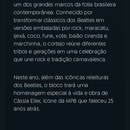
um dos grandes marcos da folia brasileira
YouTube
Facebook
contemporânea. Conhecido por
transformar clássicos dos Beatles em
Instagram
X
versões embaladas por rock, maracatu,
ijexá, coco, funk, xote, baião ciranda e
TikTok
marchinha, o cortejo reúne diferentes
tribos e gerações em uma celebração
que une rock e tradição carnavalesca.
Neste ano, além das icônicas releituras
dos Beatles, o bloco trará uma
homenagem especial à vida e obra de
Cássia Eller, ícone da MPB que faleceu 25
anos atrás.