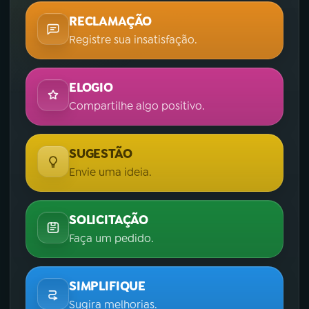
RECLAMAÇÃO
Registre sua insatisfação.
ELOGIO
Compartilhe algo positivo.
SUGESTÃO
Envie uma ideia.
SOLICITAÇÃO
Faça um pedido.
SIMPLIFIQUE
Sugira melhorias.