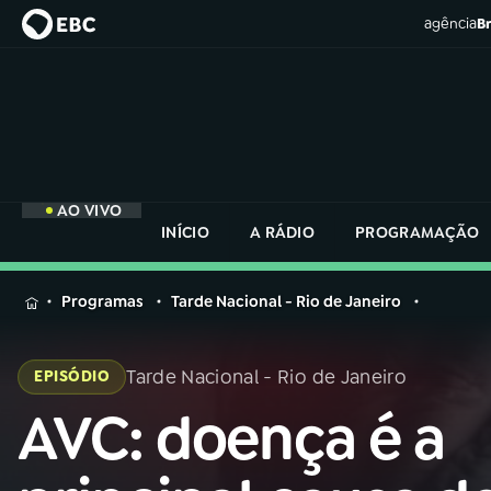
agência
Br
AO VIVO
INÍCIO
A RÁDIO
PROGRAMAÇÃO
MENU
Programas
Tarde Nacional - Rio de Janeiro
Buscar
na
Tarde Nacional - Rio de Janeiro
EPISÓDIO
Rádio
Buscar
Nacional
AVC: doença é a
Buscar
na
Rádio
AO VIVO