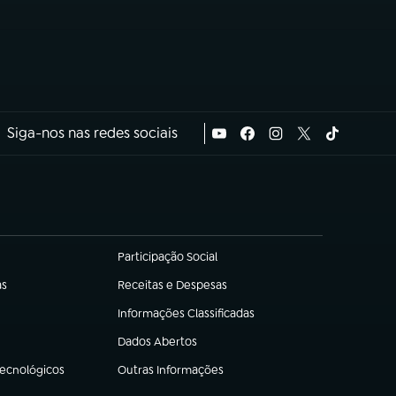
Siga-nos nas redes sociais
Participação Social
(abre em nova aba)
as
Receitas e Despesas
(abre em nova aba)
Informações Classificadas
(abre em nova aba)
Dados Abertos
(abre em nova aba)
Tecnológicos
Outras Informações
(abre em nova aba)