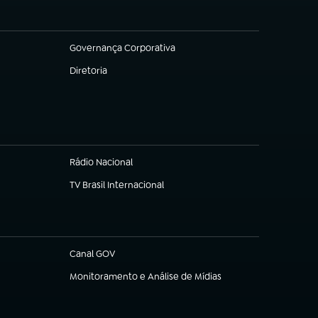
Governança Corporativa
(abre em nova aba)
Diretoria
(abre em nova aba)
Rádio Nacional
TV Brasil Internacional
(abre em nova aba)
Canal GOV
(abre em nova aba)
Monitoramento e Análise de Mídias
(abre em nova aba)