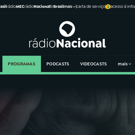
asil
rádio
MEC
rádio
Nacional
tv
Brasil
carta de serviço
acesso à inf
mais
PROGRAMAS
PODCASTS
VIDEOCASTS
mais