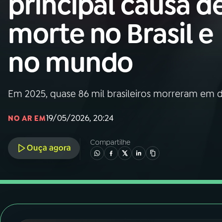
principal causa d
Nacional
morte no Brasil e
01
INÍCIO
no mundo
02
A RÁDIO
Em 2025, quase 86 mil brasileiros morreram em 
03
PROGRAMAÇÃO
19/05/2026, 20:24
NO AR EM
04
PROGRAMAS
Compartilhe
Ouça agora
05
PODCASTS
06
VIDEOCASTS