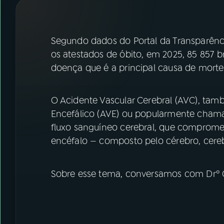
07
ÚLTIMAS
08
FESTIVAL DE MÚSICA
Segundo dados do Portal da Transparênci
os atestados de óbito, em 2025, 85 857 
doença que é a principal causa de morte
ACOMPANHE A RÁDIO NACIONAL
YouTube
Facebook
O Acidente Vascular Cerebral (AVC), ta
Encefálico (AVE) ou popularmente chama
Instagram
X
fluxo sanguíneo cerebral, que comprome
TikTok
encéfalo — composto pelo cérebro, cereb
Sobre esse tema, conversamos com Drº O