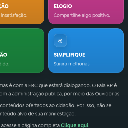
ÇÃO
ELOGIO
 insatisfação.
Compartilhe algo positivo.
ÇÃO
SIMPLIFIQUE
dido.
Sugira melhorias.
 mas é com a EBC que estará dialogando. O Fala.BR é
m a administração pública, por meio das Ouvidorias.
 conteúdos ofertados ao cidadão. Por isso, não se
onteúdo alvo de sua manifestação.
Clique aqui
, acesse a página completa
.