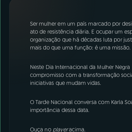
07
ÚLTIMAS
08
FESTIVAL DE MÚSICA
Ser mulher em um país marcado por des
ato de resistência diária. E ocupar um 
organização que há décadas luta por justi
ACOMPANHE A RÁDIO NACIONAL
mais do que uma função: é uma missão
YouTube
Facebook
Neste Dia Internacional da Mulher Negra 
Instagram
X
compromisso com a transformação social 
TikTok
iniciativas que mudam vidas.
O Tarde Nacional conversa com Karla Soar
importância dessa data.
Ouça no
player
acima.