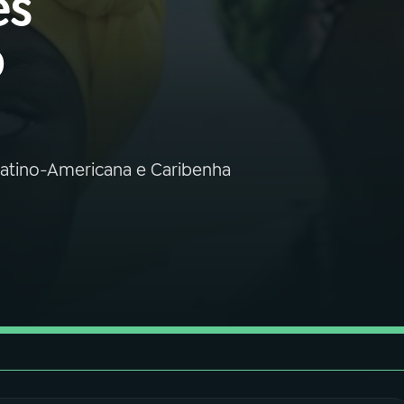
es
o
 Latino-Americana e Caribenha