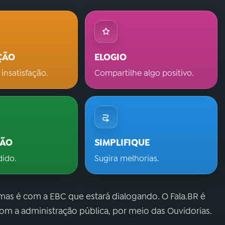
ÇÃO
ELOGIO
 insatisfação.
Compartilhe algo positivo.
ÇÃO
SIMPLIFIQUE
dido.
Sugira melhorias.
 mas é com a EBC que estará dialogando. O Fala.BR é
m a administração pública, por meio das Ouvidorias.