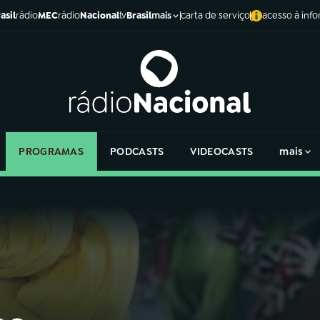
asil
rádio
MEC
rádio
Nacional
tv
Brasil
carta de serviço
acesso à inf
mais
PROGRAMAS
PODCASTS
VIDEOCASTS
mais