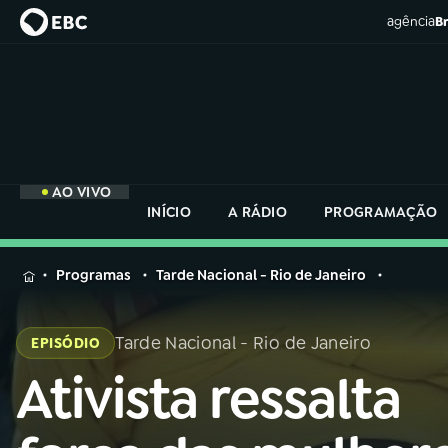
agência
Br
AO VIVO
INÍCIO
A RÁDIO
PROGRAMAÇÃO
MENU
Programas
Tarde Nacional - Rio de Janeiro
Buscar
na
Tarde Nacional - Rio de Janeiro
EPISÓDIO
Rádio
Buscar
Nacional
Ativista ressalta
Buscar
na
Rádio
AO VIVO