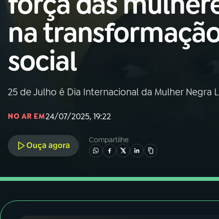
força das mulher
Nacional
na transformaçã
01
INÍCIO
social
02
A RÁDIO
25 de Julho é Dia Internacional da Mulher Negra
03
PROGRAMAÇÃO
24/07/2025, 19:22
NO AR EM
04
PROGRAMAS
Compartilhe
Ouça agora
05
PODCASTS
06
VIDEOCASTS