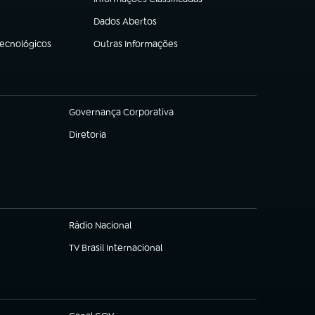
(abre em nova aba)
Dados Abertos
(abre em nova aba)
Tecnológicos
Outras Informações
(abre em nova aba)
Governança Corporativa
(abre em nova aba)
Diretoria
(abre em nova aba)
Rádio Nacional
TV Brasil Internacional
(abre em nova aba)