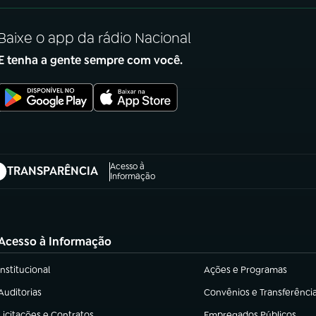
Baixe o app da rádio Nacional
E tenha a gente sempre com você.
Acesso à
TRANSPARÊNCIA
abre em nova aba)
Informação
Acesso à Informação
Institucional
Ações e Programas
(abre em nova aba)
(abre em nova aba)
Auditorias
Convênios e Transferênci
(abre em nova aba)
(abre em nova aba)
Licitações e Contratos
Empregados Públicos