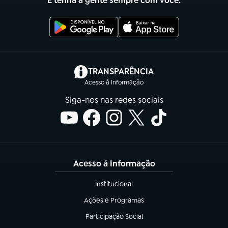
E tenha a gente sempre com você.
(abre em nova aba)
TRANSPARÊNCIA
Acesso à Informação
Siga-nos nas redes sociais
Acesso à Informação
Institucional
(abre em nova aba)
Ações e Programas
(abre em nova aba)
Participação Social
(abre em nova aba)