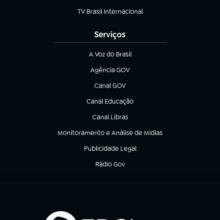
TV Brasil Internacional
(abre em nova aba)
Serviços
A Voz do Brasil
(abre em nova aba)
Agência GOV
(abre em nova aba)
Canal GOV
(abre em nova aba)
Canal Educação
(abre em nova aba)
Canal Libras
(abre em nova aba)
Monitoramento e Análise de Mídias
(abre em nova aba)
Publicidade Legal
(abre em nova aba)
Rádio Gov
(abre em nova aba)