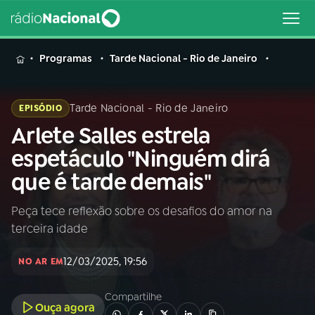
MENU
Programas
Tarde Nacional - Rio de Janeiro
Tarde Nacional - Rio de Janeiro
EPISÓDIO
Arlete Salles estrela
Buscar
na
espetáculo "Ninguém dirá
Rádio
Buscar
que é tarde demais"
Nacional
Peça tece reflexão sobre os desafios do amor na
AO VIVO
terceira idade
01
INÍCIO
12/03/2025, 19:56
NO AR EM
Compartilhe
02
A RÁDIO
Ouça agora