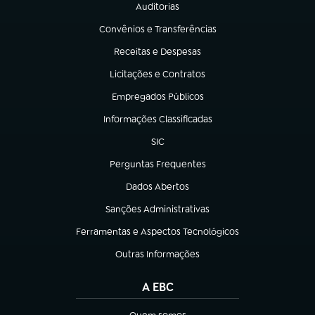
Auditorias
(abre em nova aba)
Convênios e Transferências
(abre em nova aba)
Receitas e Despesas
(abre em nova aba)
Licitações e Contratos
(abre em nova aba)
Empregados Públicos
(abre em nova aba)
Informações Classificadas
(abre em nova aba)
SIC
(abre em nova aba)
Perguntas Frequentes
(abre em nova aba)
Dados Abertos
(abre em nova aba)
Sanções Administrativas
(abre em nova aba)
Ferramentas e Aspectos Tecnológicos
(abre em nova aba)
Outras Informações
(abre em nova aba)
A EBC