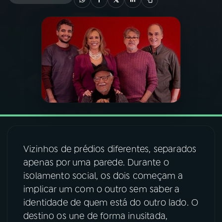
03
PROGRAMAÇÃO
04
PROGRAMAS
05
PODCASTS
06
VIDEOCASTS
Vizinhos de prédios diferentes, separados
07
ÚLTIMAS
apenas por uma parede. Durante o
isolamento social, os dois começam a
08
FESTIVAL DE MÚSICA
implicar um com o outro sem saber a
identidade de quem está do outro lado. O
destino os une de forma inusitada,
ACOMPANHE A RÁDIO NACIONAL