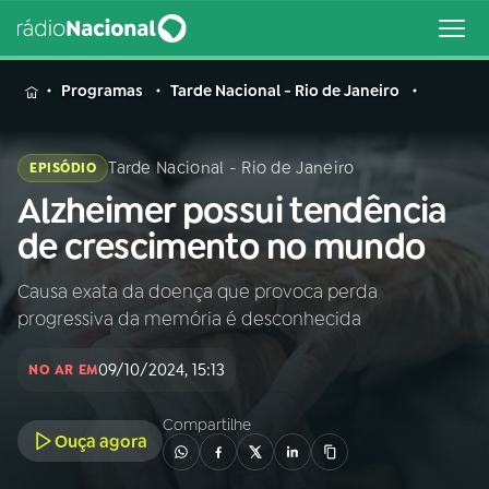
MENU
Programas
Tarde Nacional - Rio de Janeiro
Tarde Nacional - Rio de Janeiro
EPISÓDIO
Alzheimer possui tendência
Buscar
na
de crescimento no mundo
Rádio
Buscar
Nacional
Causa exata da doença que provoca perda
progressiva da memória é desconhecida
AO VIVO
09/10/2024, 15:13
NO AR EM
01
INÍCIO
Compartilhe
Ouça agora
02
A RÁDIO