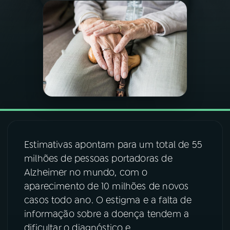
03
PROGRAMAÇÃO
04
PROGRAMAS
05
PODCASTS
06
VIDEOCASTS
Estimativas apontam para um total de 55
milhões de pessoas portadoras de
07
ÚLTIMAS
Alzheimer no mundo, com o
aparecimento de 10 milhões de novos
08
FESTIVAL DE MÚSICA
casos todo ano. O estigma e a falta de
informação sobre a doença tendem a
dificultar o diagnóstico e,
ACOMPANHE A RÁDIO NACIONAL