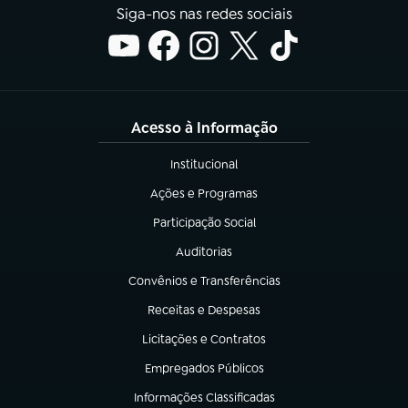
Siga-nos nas redes sociais
Acesso à Informação
Institucional
(abre em nova aba)
Ações e Programas
(abre em nova aba)
Participação Social
(abre em nova aba)
Auditorias
(abre em nova aba)
Convênios e Transferências
(abre em nova aba)
Receitas e Despesas
(abre em nova aba)
Licitações e Contratos
(abre em nova aba)
Empregados Públicos
(abre em nova aba)
Informações Classificadas
(abre em nova aba)