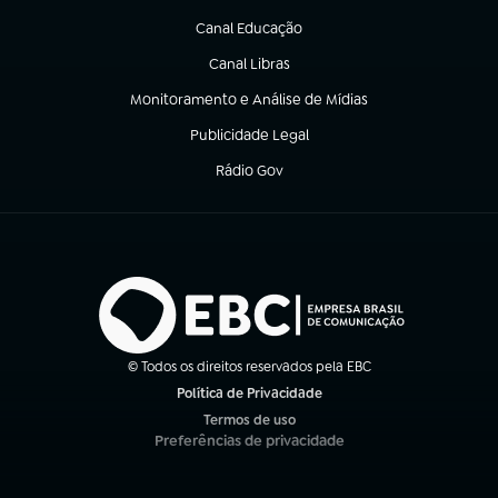
Canal Educação
(abre em nova aba)
Canal Libras
(abre em nova aba)
Monitoramento e Análise de Mídias
(abre em nova aba)
Publicidade Legal
(abre em nova aba)
Rádio Gov
(abre em nova aba)
© Todos os direitos reservados pela EBC
Política de Privacidade
(abre em nova aba)
Termos de uso
(abre em nova aba)
Preferências de privacidade