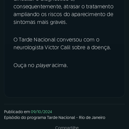
consequentemente, atrasar o tratamento
YouTube
Facebook
ampliando os riscos do aparecimento de
sintomas mais graves.
Instagram
X
O Tarde Nacional conversou com o
TikTok
neurologista Victor Calil sobre a doença.
Ouça no
player
acima.
Publicado em
09/10/2024
Episódio
do programa
Tarde Nacional - Rio de Janeiro
Compartilhe