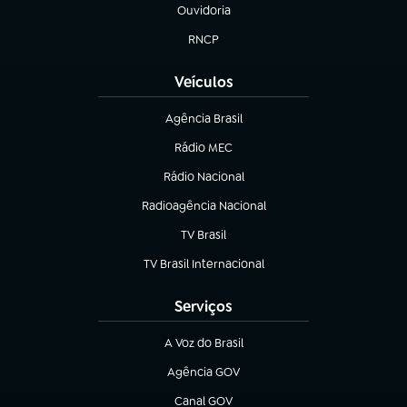
Ouvidoria
(abre em nova aba)
RNCP
(abre em nova aba)
Veículos
Agência Brasil
(abre em nova aba)
Rádio MEC
(abre em nova aba)
Rádio Nacional
Radioagência Nacional
(abre em nova aba)
TV Brasil
(abre em nova aba)
TV Brasil Internacional
(abre em nova aba)
Serviços
A Voz do Brasil
(abre em nova aba)
Agência GOV
(abre em nova aba)
Canal GOV
(abre em nova aba)