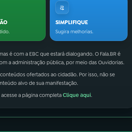
ÇÃO
SIMPLIFIQUE
dido.
Sugira melhorias.
 mas é com a EBC que estará dialogando. O Fala.BR é
m a administração pública, por meio das Ouvidorias.
 conteúdos ofertados ao cidadão. Por isso, não se
onteúdo alvo de sua manifestação.
Clique aqui
, acesse a página completa
.