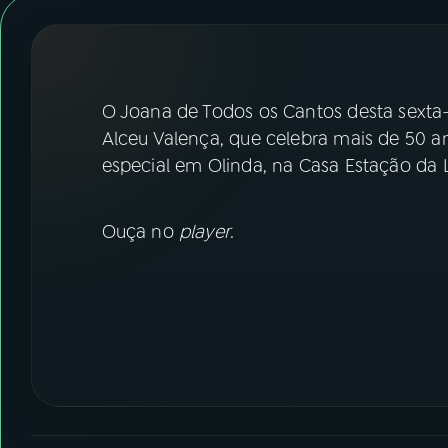
07
ÚLTIMAS
08
FESTIVAL DE MÚSICA
O Joana de Todos os Cantos desta sexta-f
ACOMPANHE A RÁDIO NACIONAL
Alceu Valença, que celebra mais de 50 a
especial em Olinda, na Casa Estação da 
YouTube
Facebook
Instagram
X
Ouça no
player
.
TikTok