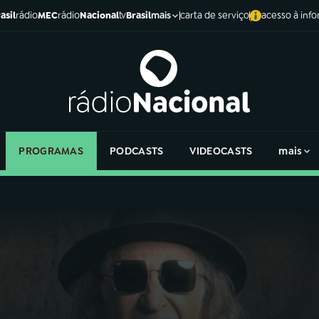
asil
rádio
MEC
rádio
Nacional
tv
Brasil
carta de serviço
acesso à inf
mais
PROGRAMAS
PODCASTS
VIDEOCASTS
mais