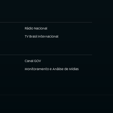
Rádio Nacional
TV Brasil Internacional
(abre em nova aba)
Canal GOV
(abre em nova aba)
Monitoramento e Análise de Mídias
(abre em nova aba)