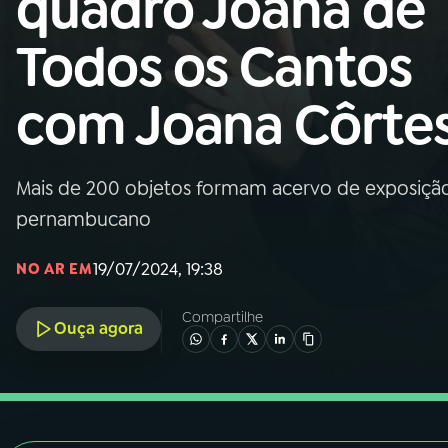
quadro Joana de
Nacional
Todos os Cantos
01
INÍCIO
com Joana Côrte
02
A RÁDIO
Mais de 200 objetos formam acervo de exposição
03
PROGRAMAÇÃO
pernambucano
04
PROGRAMAS
19/07/2024, 19:38
NO AR EM
Compartilhe
05
PODCASTS
Ouça agora
06
VIDEOCASTS