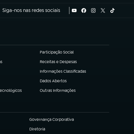
Siga-nos nas redes sociais
Participação Social
(abre em nova aba)
as
Receitas e Despesas
(abre em nova aba)
Informações Classificadas
(abre em nova aba)
Dados Abertos
(abre em nova aba)
Tecnológicos
Outras Informações
(abre em nova aba)
Governança Corporativa
(abre em nova aba)
Diretoria
(abre em nova aba)