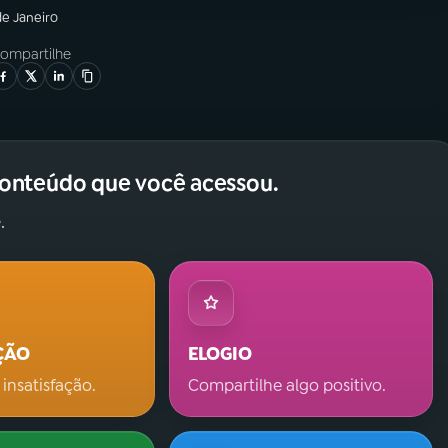
de Janeiro
ompartilhe
conteúdo que você acessou.
.
ÇÃO
ELOGIO
 insatisfação.
Compartilhe algo positivo.