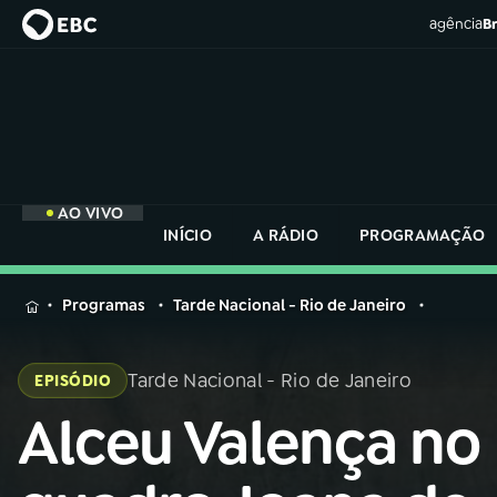
agência
Br
AO VIVO
INÍCIO
A RÁDIO
PROGRAMAÇÃO
MENU
Programas
Tarde Nacional - Rio de Janeiro
Buscar
na
Tarde Nacional - Rio de Janeiro
EPISÓDIO
Rádio
Buscar
Nacional
Alceu Valença no
Buscar
na
Rádio
AO VIVO