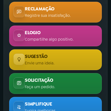
RECLAMAÇÃO
Registre sua insatisfação.
ELOGIO
Compartilhe algo positivo.
SUGESTÃO
Envie uma ideia.
SOLICITAÇÃO
Faça um pedido.
SIMPLIFIQUE
Sugira melhorias.