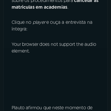
sobre os procedimentos para
cancelar as
matrículas em academias
.
YouTube
Facebook
Clique no
player
e ouça a entrevista na
Instagram
X
íntegra:
TikTok
Your browser does not support the audio
element.
Plauto afirmou que neste momento de