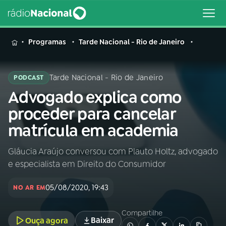
MENU
Programas
Tarde Nacional - Rio de Janeiro
Tarde Nacional - Rio de Janeiro
PODCAST
Advogado explica como
Buscar
na
proceder para cancelar
Rádio
Buscar
matrícula em academia
Nacional
Gláucia Araújo conversou com Plauto Holtz, advogado
AO VIVO
e especialista em Direito do Consumidor
01
INÍCIO
05/08/2020, 19:43
NO AR EM
Compartilhe
02
A RÁDIO
Baixar
Ouça agora