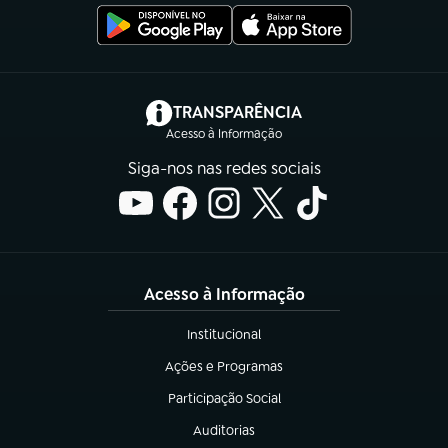
(abre em nova aba)
TRANSPARÊNCIA
Acesso à Informação
Siga-nos nas redes sociais
Acesso à Informação
Institucional
(abre em nova aba)
Ações e Programas
(abre em nova aba)
Participação Social
(abre em nova aba)
Auditorias
(abre em nova aba)