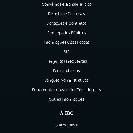
Convênios e Transferências
(abre em nova aba)
Receitas e Despesas
(abre em nova aba)
Licitações e Contratos
(abre em nova aba)
Empregados Públicos
(abre em nova aba)
Informações Classificadas
(abre em nova aba)
SIC
(abre em nova aba)
Perguntas Frequentes
(abre em nova aba)
Dados Abertos
(abre em nova aba)
Sanções Administrativas
(abre em nova aba)
Ferramentas e Aspectos Tecnológicos
(abre em nova aba)
Outras Informações
(abre em nova aba)
A EBC
Quem somos
(abre em nova aba)