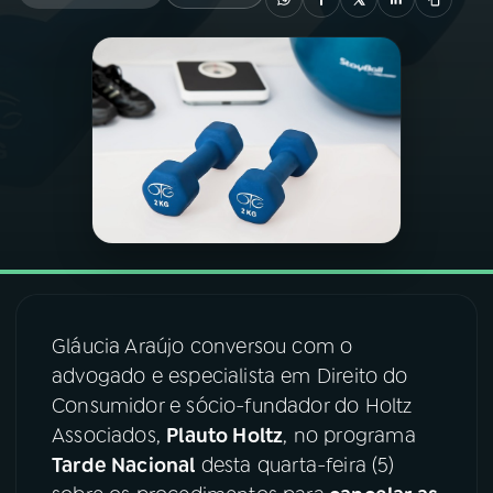
03
PROGRAMAÇÃO
04
PROGRAMAS
05
PODCASTS
06
VIDEOCASTS
Gláucia Araújo conversou com o
07
ÚLTIMAS
advogado e especialista em Direito do
Consumidor e sócio-fundador do Holtz
08
FESTIVAL DE MÚSICA
Associados,
Plauto Holtz
, no programa
Tarde Nacional
desta quarta-feira (5)
ACOMPANHE A RÁDIO NACIONAL