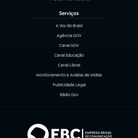
(abre em nova aba)
Serviços
A Voz do Brasil
(abre em nova aba)
Agência GOV
(abre em nova aba)
Canal GOV
(abre em nova aba)
Canal Educação
(abre em nova aba)
Canal Libras
(abre em nova aba)
Monitoramento e Análise de Mídias
(abre em nova aba)
Publicidade Legal
(abre em nova aba)
Rádio Gov
(abre em nova aba)