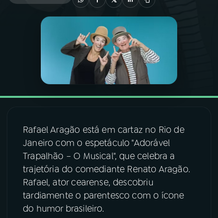
03
PROGRAMAÇÃO
04
PROGRAMAS
05
PODCASTS
06
VIDEOCASTS
Rafael Aragão está em cartaz no Rio de
Janeiro com o espetáculo "Adorável
07
ÚLTIMAS
Trapalhão – O Musical", que celebra a
trajetória do comediante Renato Aragão.
Rafael, ator cearense, descobriu
08
FESTIVAL DE MÚSICA
tardiamente o parentesco com o ícone
do humor brasileiro.
ACOMPANHE A RÁDIO NACIONAL