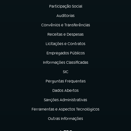
Participação Social
(abre em nova aba)
Auditorias
(abre em nova aba)
Convênios e Transferências
(abre em nova aba)
Receitas e Despesas
(abre em nova aba)
Licitações e Contratos
(abre em nova aba)
Empregados Públicos
(abre em nova aba)
Informações Classificadas
(abre em nova aba)
SIC
(abre em nova aba)
Perguntas Frequentes
(abre em nova aba)
Dados Abertos
(abre em nova aba)
Sanções Administrativas
(abre em nova aba)
Ferramentas e Aspectos Tecnológicos
(abre em nova aba)
Outras Informações
(abre em nova aba)