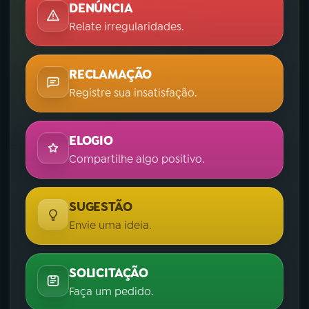
DENÚNCIA
Relate irregularidades.
RECLAMAÇÃO
Registre sua insatisfação.
ELOGIO
Compartilhe algo positivo.
SUGESTÃO
Envie uma ideia.
SOLICITAÇÃO
Faça um pedido.