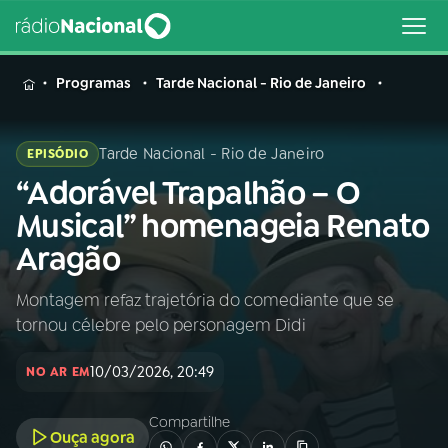
MENU
Programas
Tarde Nacional - Rio de Janeiro
Tarde Nacional - Rio de Janeiro
EPISÓDIO
“Adorável Trapalhão – O
Buscar
na
Musical” homenageia Renato
Rádio
Buscar
Aragão
Nacional
Montagem refaz trajetória do comediante que se
AO VIVO
tornou célebre pelo personagem Didi
01
INÍCIO
10/03/2026, 20:49
NO AR EM
Compartilhe
02
A RÁDIO
Ouça agora