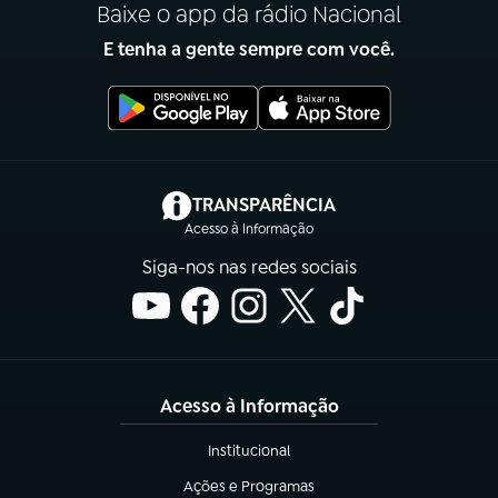
Baixe o app da rádio Nacional
E tenha a gente sempre com você.
(abre em nova aba)
TRANSPARÊNCIA
Acesso à Informação
Siga-nos nas redes sociais
Acesso à Informação
Institucional
(abre em nova aba)
Ações e Programas
(abre em nova aba)