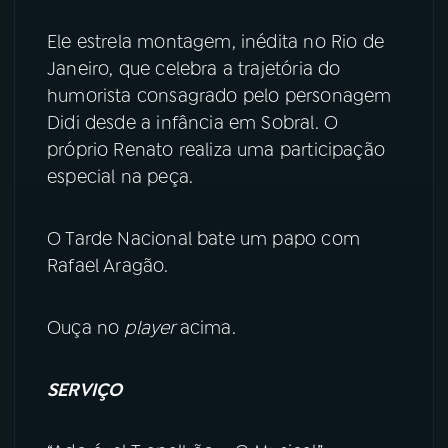
YouTube
Facebook
Ele estrela montagem, inédita no Rio de
Janeiro, que celebra a trajetória do
Instagram
X
humorista consagrado pelo personagem
Didi desde a infância em Sobral. O
TikTok
próprio Renato realiza uma participação
especial na peça.
O Tarde Nacional bate um papo com
Rafael Aragão.
Ouça no
player
acima.
SERVIÇO