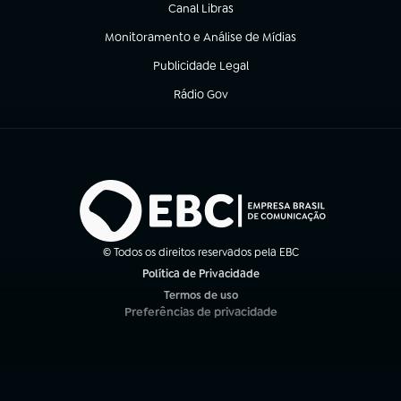
Canal Libras
(abre em nova aba)
Monitoramento e Análise de Mídias
(abre em nova aba)
Publicidade Legal
(abre em nova aba)
Rádio Gov
(abre em nova aba)
© Todos os direitos reservados pela EBC
Política de Privacidade
(abre em nova aba)
Termos de uso
(abre em nova aba)
Preferências de privacidade