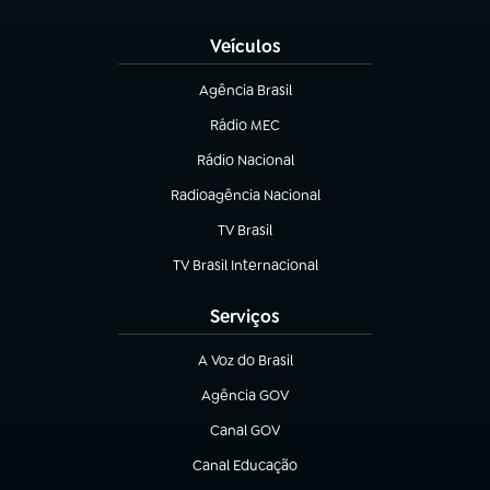
(abre em nova aba)
Veículos
Agência Brasil
(abre em nova aba)
Rádio MEC
(abre em nova aba)
Rádio Nacional
Radioagência Nacional
(abre em nova aba)
TV Brasil
(abre em nova aba)
TV Brasil Internacional
(abre em nova aba)
Serviços
A Voz do Brasil
(abre em nova aba)
Agência GOV
(abre em nova aba)
Canal GOV
(abre em nova aba)
Canal Educação
(abre em nova aba)