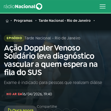
MENU
Programas
Tarde Nacional - Rio de Janeiro
Tarde Nacional - Rio de Janeiro
EPISÓDIO
Ação Doppler Venoso
Buscar
na
Solidário leva diagnóstico
Rádio
Buscar
vascular a quem espera na
Nacional
fila do SUS
AO VIVO
Exame é indicado para pessoas que realizam diálise
01
INÍCIO
16/04/2026, 19:40
NO AR EM
02
A RÁDIO
Compartilhe
Ouça agora