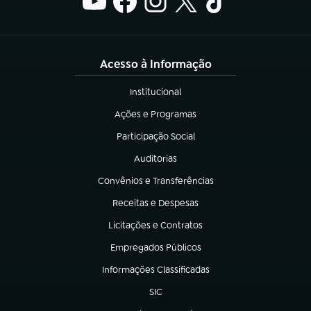
Acesso à Informação
Institucional
(abre em nova aba)
Ações e Programas
(abre em nova aba)
Participação Social
(abre em nova aba)
Auditorias
(abre em nova aba)
Convênios e Transferências
(abre em nova aba)
Receitas e Despesas
(abre em nova aba)
Licitações e Contratos
(abre em nova aba)
Empregados Públicos
(abre em nova aba)
Informações Classificadas
(abre em nova aba)
SIC
(abre em nova aba)