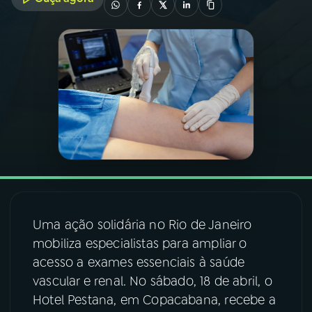
03
PROGRAMAÇÃO
04
PROGRAMAS
05
PODCASTS
06
VIDEOCASTS
07
ÚLTIMAS
Uma ação solidária no Rio de Janeiro
mobiliza especialistas para ampliar o
acesso a exames essenciais à saúde
08
FESTIVAL DE MÚSICA
vascular e renal. No sábado, 18 de abril, o
Hotel Pestana, em Copacabana, recebe a
ACOMPANHE A RÁDIO NACIONAL