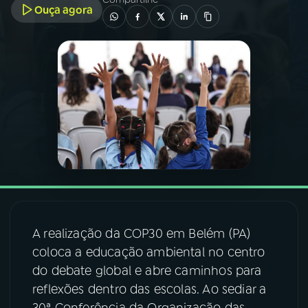
Ouça agora
03
PROGRAMAÇÃO
04
PROGRAMAS
05
PODCASTS
06
VIDEOCASTS
07
ÚLTIMAS
A realização da COP30 em Belém (PA)
coloca a educação ambiental no centro
08
FESTIVAL DE MÚSICA
do debate global e abre caminhos para
reflexões dentro das escolas. Ao sediar a
ACOMPANHE A RÁDIO NACIONAL
30ª Conferência da Organização das