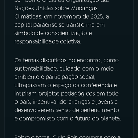
Nações Unidas sobre Mudanças
YouTube
Facebook
Climáticas, em novembro de 2025, a
capital paraense se transforma em
Instagram
X
símbolo de conscientização e
responsabilidade coletiva.
TikTok
Os temas discutidos no encontro, como
sustentabilidade, cuidado com o meio
ambiente e participação social,
ultrapassam o espaço da conferência e
inspiram projetos pedagógicos em todo
o país, incentivando crianças e jovens a
desenvolverem senso de pertencimento
e compromisso com o futuro do planeta.
Sobre o tema, Cirilo Reis conversa com a