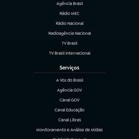
Agência Brasil
(abre em nova aba)
Rádio MEC
(abre em nova aba)
Rádio Nacional
Radioagência Nacional
(abre em nova aba)
TV Brasil
(abre em nova aba)
TV Brasil Internacional
(abre em nova aba)
Serviços
A Voz do Brasil
(abre em nova aba)
Agência GOV
(abre em nova aba)
Canal GOV
(abre em nova aba)
Canal Educação
(abre em nova aba)
Canal Libras
(abre em nova aba)
Monitoramento e Análise de Mídias
(abre em nova aba)