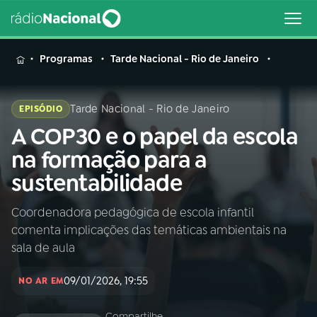
MENU
Programas
Tarde Nacional - Rio de Janeiro
Tarde Nacional - Rio de Janeiro
EPISÓDIO
A COP30 e o papel da escola
Buscar
na
na formação para a
Rádio
Buscar
sustentabilidade
Nacional
Coordenadora pedagógica de escola infantil
AO VIVO
comenta implicações das temáticas ambientais na
sala de aula
01
INÍCIO
09/01/2026, 19:55
NO AR EM
02
A RÁDIO
Compartilhe