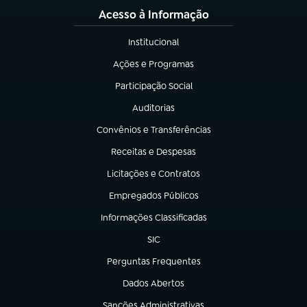
Acesso à Informação
Institucional
(abre em nova aba)
Ações e Programas
(abre em nova aba)
Participação Social
(abre em nova aba)
Auditorias
(abre em nova aba)
Convênios e Transferências
(abre em nova aba)
Receitas e Despesas
(abre em nova aba)
Licitações e Contratos
(abre em nova aba)
Empregados Públicos
(abre em nova aba)
Informações Classificadas
(abre em nova aba)
SIC
(abre em nova aba)
Perguntas Frequentes
(abre em nova aba)
Dados Abertos
(abre em nova aba)
Sanções Administrativas