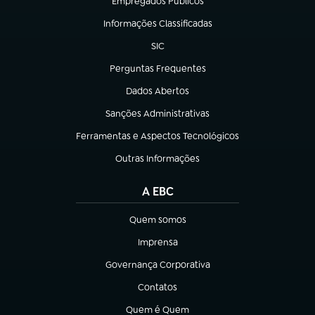
Empregados Públicos
(abre em nova aba)
Informações Classificadas
(abre em nova aba)
SIC
(abre em nova aba)
Perguntas Frequentes
(abre em nova aba)
Dados Abertos
(abre em nova aba)
Sanções Administrativas
(abre em nova aba)
Ferramentas e Aspectos Tecnológicos
(abre em nova aba)
Outras Informações
(abre em nova aba)
A EBC
Quem somos
(abre em nova aba)
Imprensa
(abre em nova aba)
Governança Corporativa
(abre em nova aba)
Contatos
(abre em nova aba)
Quem é Quem
(abre em nova aba)