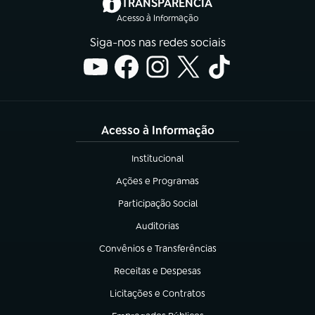
(abre em nova aba)
TRANSPARÊNCIA
Acesso à Informação
Siga-nos nas redes sociais
Acesso à Informação
Institucional
(abre em nova aba)
Ações e Programas
(abre em nova aba)
Participação Social
(abre em nova aba)
Auditorias
(abre em nova aba)
Convênios e Transferências
(abre em nova aba)
Receitas e Despesas
(abre em nova aba)
Licitações e Contratos
(abre em nova aba)