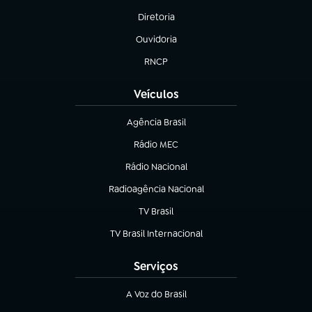
Diretoria
(abre em nova aba)
Ouvidoria
(abre em nova aba)
RNCP
(abre em nova aba)
Veículos
Agência Brasil
(abre em nova aba)
Rádio MEC
(abre em nova aba)
Rádio Nacional
Radioagência Nacional
(abre em nova aba)
TV Brasil
(abre em nova aba)
TV Brasil Internacional
(abre em nova aba)
Serviços
A Voz do Brasil
(abre em nova aba)