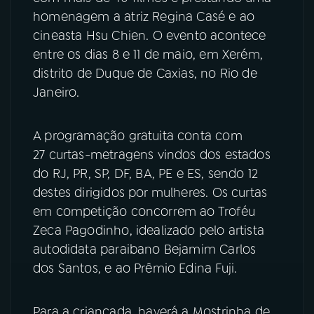
homenagem a atriz Regina Casé e ao
YouTube
Facebook
cineasta Hsu Chien. O evento acontece
entre os dias 8 e 11 de maio, em Xerém,
Instagram
X
distrito de Duque de Caxias, no Rio de
Janeiro.
TikTok
A programação gratuita conta com
27 curtas-metragens vindos dos estados
do RJ, PR, SP, DF, BA, PE e ES, sendo 12
destes dirigidos por mulheres. Os curtas
em competição concorrem ao Troféu
Zeca Pagodinho, idealizado pelo artista
autodidata paraibano Bejamim Carlos
dos Santos, e ao Prêmio Edina Fuji.
Para a criançada, haverá a Mostrinha de