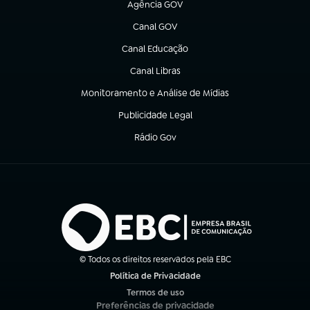
Agência GOV
(abre em nova aba)
Canal GOV
(abre em nova aba)
Canal Educação
(abre em nova aba)
Canal Libras
(abre em nova aba)
Monitoramento e Análise de Mídias
(abre em nova aba)
Publicidade Legal
(abre em nova aba)
Rádio Gov
(abre em nova aba)
© Todos os direitos reservados pela EBC
Política de Privacidade
(abre em nova aba)
Termos de uso
(abre em nova aba)
Preferências de privacidade