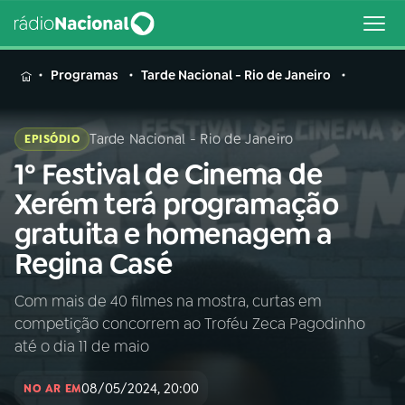
MENU
Programas
Tarde Nacional - Rio de Janeiro
Tarde Nacional - Rio de Janeiro
EPISÓDIO
1º Festival de Cinema de
Buscar
na
Xerém terá programação
Rádio
Buscar
gratuita e homenagem a
Nacional
Regina Casé
AO VIVO
Com mais de 40 filmes na mostra, curtas em
competição concorrem ao Troféu Zeca Pagodinho
01
INÍCIO
até o dia 11 de maio
08/05/2024, 20:00
02
A RÁDIO
NO AR EM