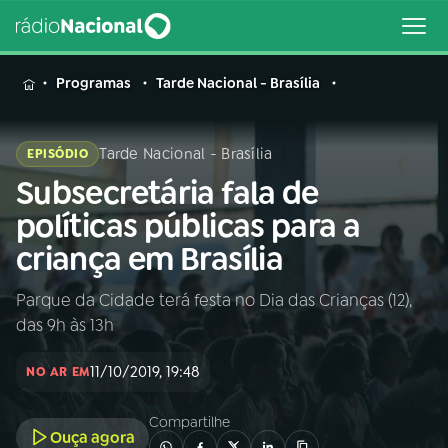
MENU
Programas
Tarde Nacional - Brasília
Tarde Nacional - Brasília
EPISÓDIO
Subsecretária fala de
Buscar
na
políticas públicas para a
Rádio
Buscar
criança em Brasília
Nacional
Parque da Cidade terá festa no Dia das Crianças (12),
AO VIVO
das 9h às 13h
01
INÍCIO
11/10/2019, 19:48
NO AR EM
Compartilhe
02
A RÁDIO
Ouça agora