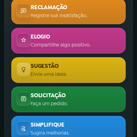
RECLAMAÇÃO
Registre sua insatisfação.
ELOGIO
Compartilhe algo positivo.
SUGESTÃO
Envie uma ideia.
SOLICITAÇÃO
Faça um pedido.
SIMPLIFIQUE
Sugira melhorias.