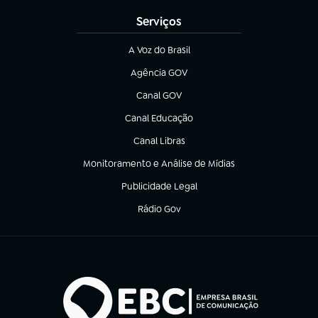
Serviços
A Voz do Brasil
(abre em nova aba)
Agência GOV
(abre em nova aba)
Canal GOV
(abre em nova aba)
Canal Educação
(abre em nova aba)
Canal Libras
(abre em nova aba)
Monitoramento e Análise de Mídias
(abre em nova aba)
Publicidade Legal
(abre em nova aba)
Rádio Gov
(abre em nova aba)