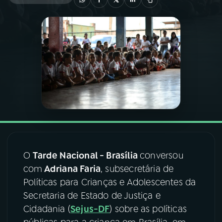
03
PROGRAMAÇÃO
04
PROGRAMAS
05
PODCASTS
06
VIDEOCASTS
O
Tarde Nacional - Brasília
conversou
07
ÚLTIMAS
com
Adriana Faria
, subsecretária de
Políticas para Crianças e Adolescentes da
08
FESTIVAL DE MÚSICA
Secretaria de Estado de Justiça e
Cidadania (
Sejus-DF
) sobre as políticas
ACOMPANHE A RÁDIO NACIONAL