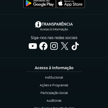
(abre em nova aba)
TRANSPARÊNCIA
Acesso à Informação
Siga-nos nas redes sociais
Acesso à Informação
Institucional
(abre em nova aba)
Ações e Programas
(abre em nova aba)
Participação Social
(abre em nova aba)
Auditorias
(abre em nova aba)