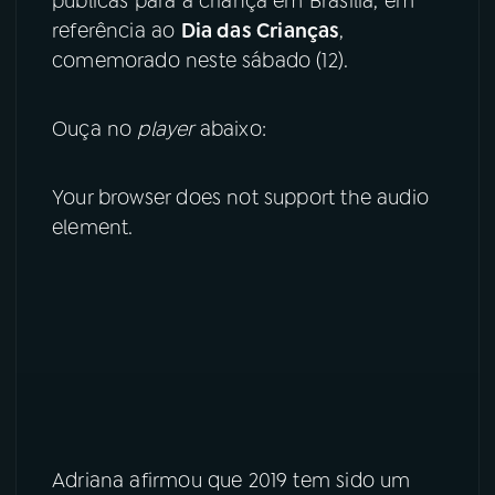
públicas para a criança em Brasília, em
referência ao
Dia das Crianças
,
YouTube
Facebook
comemorado neste sábado (12).
Instagram
X
Ouça no
player
abaixo:
TikTok
Your browser does not support the audio
element.
Adriana afirmou que 2019 tem sido um