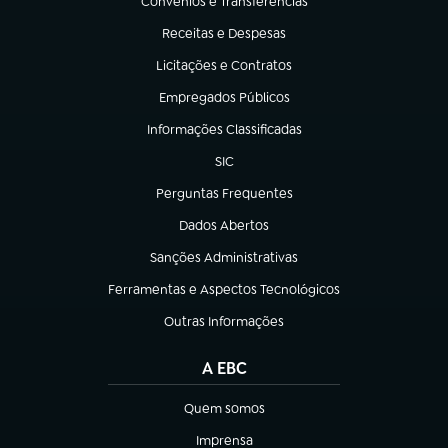
Convênios e Transferências
(abre em nova aba)
Receitas e Despesas
(abre em nova aba)
Licitações e Contratos
(abre em nova aba)
Empregados Públicos
(abre em nova aba)
Informações Classificadas
(abre em nova aba)
SIC
(abre em nova aba)
Perguntas Frequentes
(abre em nova aba)
Dados Abertos
(abre em nova aba)
Sanções Administrativas
(abre em nova aba)
Ferramentas e Aspectos Tecnológicos
(abre em nova aba)
Outras Informações
(abre em nova aba)
A EBC
Quem somos
(abre em nova aba)
Imprensa
(abre em nova aba)