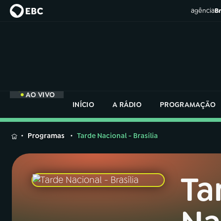
agência
Br
AO VIVO
INÍCIO
A RÁDIO
PROGRAMAÇÃO
MENU
Programas
Tarde Nacional - Brasília
Buscar
na
Rádio
Ta
Buscar
Nacional
Buscar
na
Rádio
AO VIVO