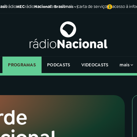
asil
rádio
MEC
rádio
Nacional
tv
Brasil
carta de serviço
acesso à inf
mais
PROGRAMAS
PODCASTS
VIDEOCASTS
mais
rde