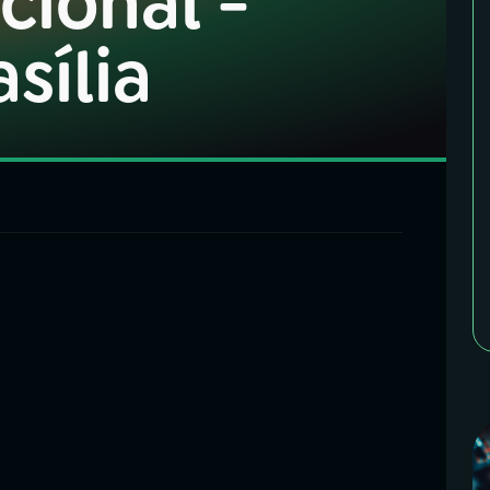
cional -
asília