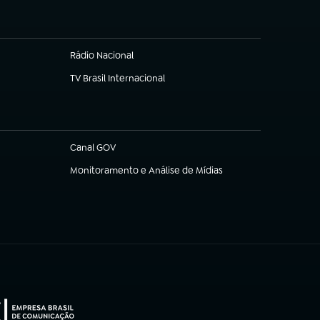
Rádio Nacional
TV Brasil Internacional
(abre em nova aba)
Canal GOV
(abre em nova aba)
Monitoramento e Análise de Mídias
(abre em nova aba)