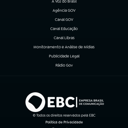
A Voz do Brasil
(abre em nova aba)
Agência GOV
(abre em nova aba)
Canal GOV
(abre em nova aba)
Canal Educação
(abre em nova aba)
Canal Libras
(abre em nova aba)
Monitoramento e Análise de Mídias
(abre em nova aba)
Publicidade Legal
(abre em nova aba)
Rádio Gov
(abre em nova aba)
© Todos os direitos reservados pela EBC
Política de Privacidade
(abre em nova aba)