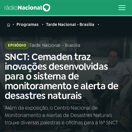
MENU
Programas
Tarde Nacional - Brasília
Tarde Nacional - Brasília
EPISÓDIO
SNCT: Cemaden traz
Buscar
na
inovações desenvolvidas
Rádio
Buscar
para o sistema de
Nacional
monitoramento e alerta de
AO VIVO
desastres naturais
Além da exposição, o Centro Nacional de
01
INÍCIO
Monitoriamento e Alertas de Desastres Naturais
trouxe diversas palestras e oficinas para a 16ª SNCT
02
A RÁDIO