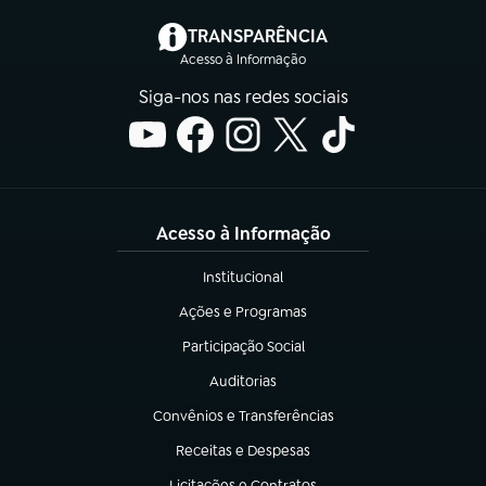
(abre em nova aba)
TRANSPARÊNCIA
Acesso à Informação
Siga-nos nas redes sociais
Acesso à Informação
Institucional
(abre em nova aba)
Ações e Programas
(abre em nova aba)
Participação Social
(abre em nova aba)
Auditorias
(abre em nova aba)
Convênios e Transferências
(abre em nova aba)
Receitas e Despesas
(abre em nova aba)
Licitações e Contratos