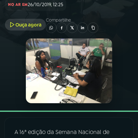
26/10/2019, 12:25
NO AR EM
03
PROGRAMAÇÃO
Compartilhe
Ouça agora
04
PROGRAMAS
05
PODCASTS
06
VIDEOCASTS
07
ÚLTIMAS
08
FESTIVAL DE MÚSICA
A 16ª edição da Semana Nacional de
ACOMPANHE A RÁDIO NACIONAL