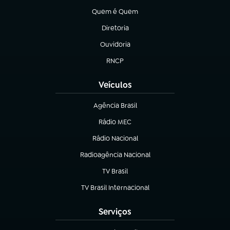
Quem é Quem
(abre em nova aba)
Diretoria
(abre em nova aba)
Ouvidoria
(abre em nova aba)
RNCP
(abre em nova aba)
Veículos
Agência Brasil
(abre em nova aba)
Rádio MEC
(abre em nova aba)
Rádio Nacional
Radioagência Nacional
(abre em nova aba)
TV Brasil
(abre em nova aba)
TV Brasil Internacional
(abre em nova aba)
Serviços