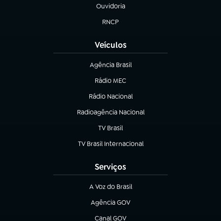
Ouvidoria
(abre em nova aba)
RNCP
(abre em nova aba)
Veículos
Agência Brasil
(abre em nova aba)
Rádio MEC
(abre em nova aba)
Rádio Nacional
Radioagência Nacional
(abre em nova aba)
TV Brasil
(abre em nova aba)
TV Brasil Internacional
(abre em nova aba)
Serviços
A Voz do Brasil
(abre em nova aba)
Agência GOV
(abre em nova aba)
Canal GOV