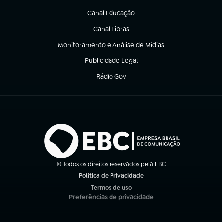
(abre em nova aba)
Canal Educação
(abre em nova aba)
Canal Libras
(abre em nova aba)
Monitoramento e Análise de Mídias
(abre em nova aba)
Publicidade Legal
(abre em nova aba)
Rádio Gov
(abre em nova aba)
© Todos os direitos reservados pela EBC
Política de Privacidade
(abre em nova aba)
Termos de uso
(abre em nova aba)
Preferências de privacidade