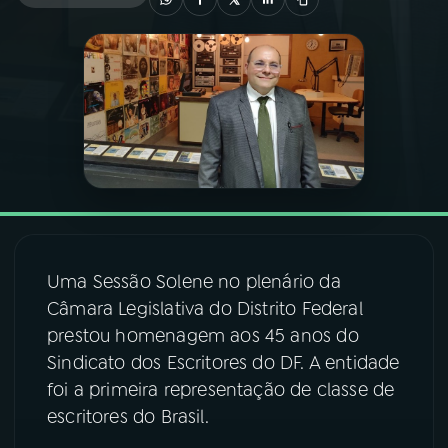
03
PROGRAMAÇÃO
04
PROGRAMAS
05
PODCASTS
06
VIDEOCASTS
Uma Sessão Solene no plenário da
Câmara Legislativa do Distrito Federal
07
ÚLTIMAS
prestou homenagem aos 45 anos do
Sindicato dos Escritores do DF. A entidade
08
FESTIVAL DE MÚSICA
foi a primeira representação de classe de
escritores do Brasil.
ACOMPANHE A RÁDIO NACIONAL