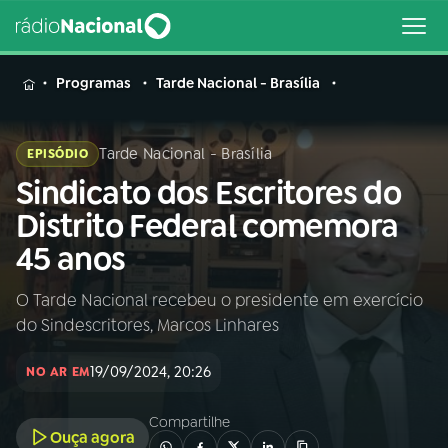
MENU
Programas
Tarde Nacional - Brasília
Tarde Nacional - Brasília
EPISÓDIO
Sindicato dos Escritores do
Buscar
na
Distrito Federal comemora
Rádio
Buscar
45 anos
Nacional
O Tarde Nacional recebeu o presidente em exercício
AO VIVO
do Sindescritores, Marcos Linhares
01
INÍCIO
19/09/2024, 20:26
NO AR EM
Compartilhe
02
A RÁDIO
Ouça agora