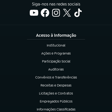
Siga-nos nas redes sociais
Acesso à Informação
Institucional
(abre em nova aba)
Ações e Programas
(abre em nova aba)
Participação Social
(abre em nova aba)
Auditorias
(abre em nova aba)
Convênios e Transferências
(abre em nova aba)
Receitas e Despesas
(abre em nova aba)
Licitações e Contratos
(abre em nova aba)
Empregados Públicos
(abre em nova aba)
Informações Classificadas
(abre em nova aba)