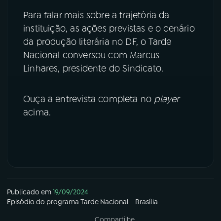
Para falar mais sobre a trajetória da
YouTube
Facebook
instituição, as ações previstas e o cenário
da produção literária no DF, o Tarde
Instagram
X
Nacional conversou com Marcus
Linhares, presidente do Sindicato.
TikTok
Ouça a entrevista completa no
player
acima.
Publicado em
19/09/2024
Episódio
do programa
Tarde Nacional - Brasília
Compartilhe