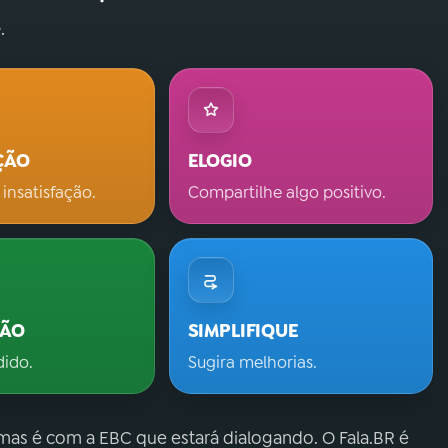
.
ÇÃO
ELOGIO
 insatisfação.
Compartilhe algo positivo.
ÇÃO
SIMPLIFIQUE
dido.
Sugira melhorias.
 mas é com a EBC que estará dialogando. O Fala.BR é