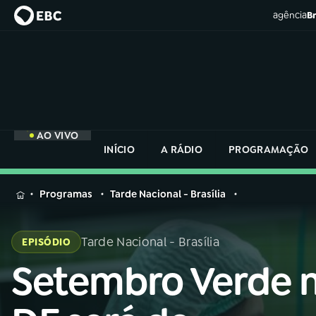
agência
Br
AO VIVO
INÍCIO
A RÁDIO
PROGRAMAÇÃO
MENU
Programas
Tarde Nacional - Brasília
Buscar
na
Tarde Nacional - Brasília
EPISÓDIO
Rádio
Buscar
Nacional
Setembro Verde 
Buscar
na
Rádio
AO VIVO