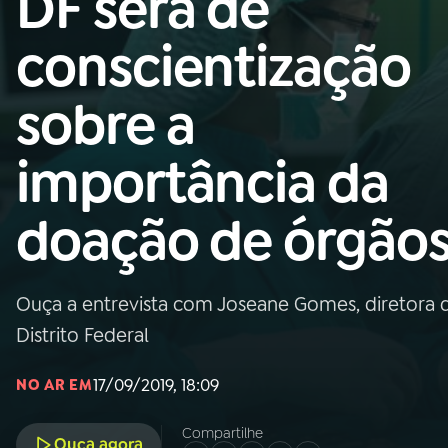
DF será de
Nacional
conscientização
01
INÍCIO
sobre a
02
A RÁDIO
importância da
03
PROGRAMAÇÃO
doação de órgão
04
PROGRAMAS
Ouça a entrevista com Joseane Gomes, diretora d
05
PODCASTS
Distrito Federal
17/09/2019, 18:09
NO AR EM
06
VIDEOCASTS
Compartilhe
Ouça agora