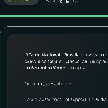
07
ÚLTIMAS
08
FESTIVAL DE MÚSICA
ACOMPANHE A RÁDIO NACIONAL
YouTube
Facebook
O
Tarde Nacional - Brasília
conversou 
Instagram
X
diretora da Central Estadual de Transpla
TikTok
do
Setembro Verde
na capital.
Ouça no
player
abaixo:
Your browser does not support the audio