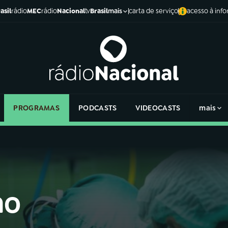
asil
rádio
MEC
rádio
Nacional
tv
Brasil
carta de serviço
acesso à inf
mais
PROGRAMAS
PODCASTS
VIDEOCASTS
mais
no